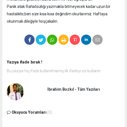
Panik atak Rahatsızlığı yazmakla bitmeyecek kadar uzun bir
hastalıktır,ben size kısa kısa değindim okurlarımız. Haftaya
okunmak dileğiyle hoşçakalın.
Yazıya ifade bırak !
Bu yazıya hiç ifade kullanılmamış ilk ifadeyi siz kullanın.
İbrahim Bozkıl - Tüm Yazıları
Okuyucu Yorumları
(0)