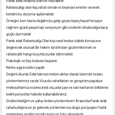
Panik atak;tedavisi olan bir hastalıktır.
Rahatsızlığı olan kişi,rahat olmalı ve beyinsel emirler vererek
kendini bu duruma aşılamalıdır.
Örneğin; ben hasta değilim,bu gelip geçici bişey,hayat herşeye
rağmen güzel,yaşamayı seviyorum gibi sözlerle rahatsızlığa karşı
güçlü durmalıdır.
Panik atak Rahatsızlığı Olan kişi nasıl tedavi olabilir konusuna
değinecek olursak:Bir hekim tarafından gözlemlenmeli ve
rahatsızlık hangi boyutta bunlar bilinmelidir.
Psikolojik ve İlaç tedavisi başlanır.
Nefes egzersizleri yapılır.
Değerli okurlar Eskil lokman hekim aktar olarak bizimde tedavi
yöntemlerimiz vardır;Vücudu rahatlatan ve gevşeten papatya
melisa,ıhlamur,rezene,kedi otu,ada çayı ve sarı kantaron bitkilerini
belirli periyotlar halinde kullanabilirsiniz.
Gözlemlediğim ve şahşi tedavi yöntemlerim Arasında Panik atak
rahatsızlığına en iyi gelecek yöntemler ise;doğa yürüyüşleri farklı
mekanlara geziler,müzik,resim ve fobi uğraşlardır.