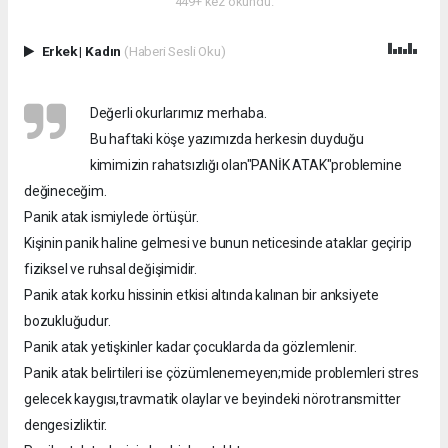
449+ kez okundu.
Erkek
|
Kadın
(Haberi Sesli Oku)
Değerli okurlarımız merhaba.
Bu haftaki köşe yazımızda herkesin duyduğu
kimimizin rahatsızlığı olan"PANİK ATAK"problemine
değineceğim.
Panik atak ismiylede örtüşür.
Kişinin panik haline gelmesi ve bunun neticesinde ataklar geçirip
fiziksel ve ruhsal değişimidir.
Panik atak korku hissinin etkisi altında kalınan bir anksiyete
bozukluğudur.
Panik atak yetişkinler kadar çocuklarda da gözlemlenir.
Panik atak belirtileri ise çözümlenemeyen;mide problemleri stres
gelecek kaygısı,travmatik olaylar ve beyindeki nörotransmitter
dengesizliktir.