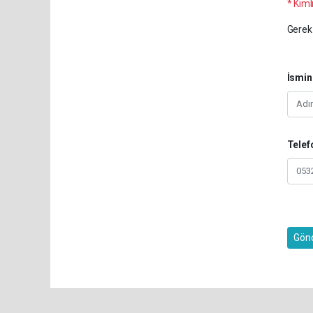
* Kimli
Gerek 
İsmin
Telef
Gön