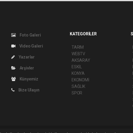
KATEGORİLER
S
Foto Galeri
Video Galeri
TARIM
WEBTV
Yazarlar
AKSARAY
ESKİL
Arşivler
KONYA
Künyemiz
EKONOMİ
SAĞLIK
Bize Ulaşın
SPOR