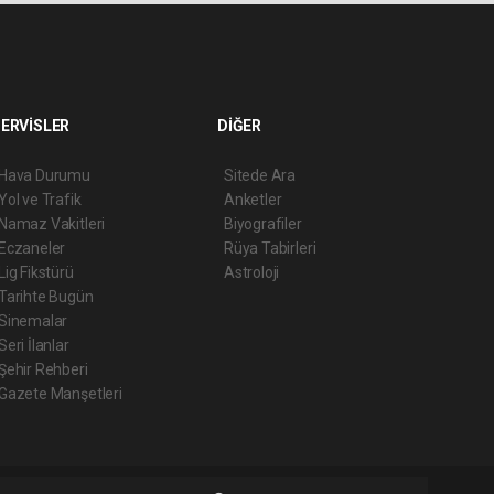
ERVİSLER
DİĞER
Hava Durumu
Sitede Ara
Yol ve Trafik
Anketler
Namaz Vakitleri
Biyografiler
Eczaneler
Rüya Tabirleri
Lig Fikstürü
Astroloji
Tarihte Bugün
Sinemalar
Seri İlanlar
Şehir Rehberi
Gazete Manşetleri