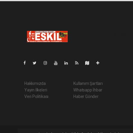
Lite-0.030
Hakkımızda
Kullanım Şartları
Yayın İlkeleri
Whatsapp İhbar
Veri Politikası
Haber Gönder