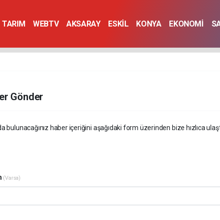
TARIM
WEBTV
AKSARAY
ESKİL
KONYA
EKONOMİ
S
er Gönder
a bulunacağınız haber içeriğini aşağıdaki form üzerinden bize hızlıca ulaştır
m
(Varsa)