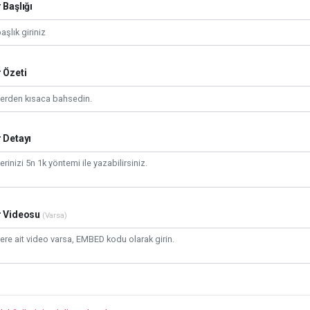
 Başlığı
 Özeti
 Detayı
r Videosu
(Varsa)