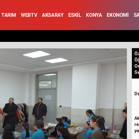
TARIM
WEBTV
AKSARAY
ESKİL
KONYA
EKONOMİ
S
Öz
Öğ
Od
Se
De
Ak
re
ya