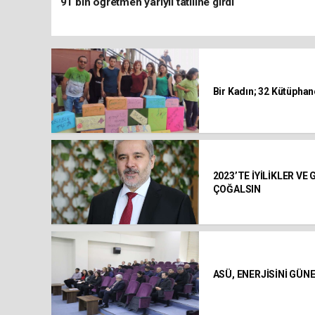
91 bin öğretmen yarıyıl tatiline girdi
Bir Kadın; 32 Kütüpha
2023’TE İYİLİKLER VE
ÇOĞALSIN
ASÜ, ENERJİSİNİ GÜ