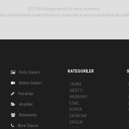
EĞİTİM kategorisinde 50 haber listelendi.
ınız haber listede bulamadıysanız, yukarıdan arama seçeneğini kullanabili
KATEGORİLER
S
Foto Galeri
Video Galeri
TARIM
WEBTV
Yazarlar
AKSARAY
ESKİL
Arşivler
KONYA
Künyemiz
EKONOMİ
SAĞLIK
Bize Ulaşın
SPOR