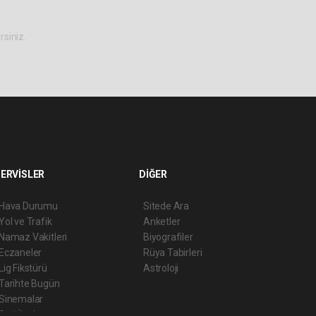
rsiniz.
ERVİSLER
DİĞER
Hava Durumu
Sitede Ara
Yol ve Trafik
Anketler
Namaz Vakitleri
Biyografiler
Eczaneler
Rüya Tabirleri
Lig Fikstürü
Astroloji
Tarihte Bugün
Sinemalar
Seri İlanlar