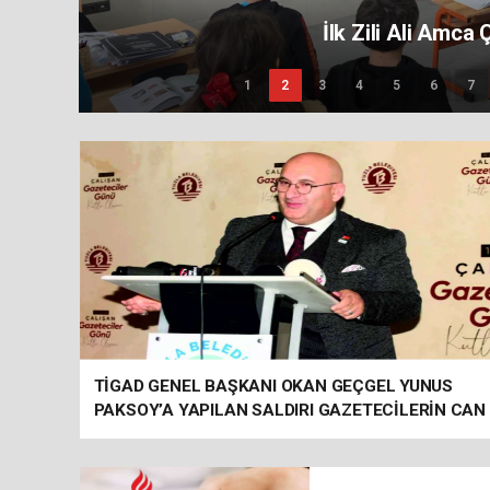
Hani Verdiğiniz Sözler?
1
2
3
4
5
6
7
TİGAD GENEL BAŞKANI OKAN GEÇGEL YUNUS
PAKSOY’A YAPILAN SALDIRI GAZETECİLERİN CAN
GÜVENLİĞİNE YÖNELİK CİDDİ BİR TEHDİT