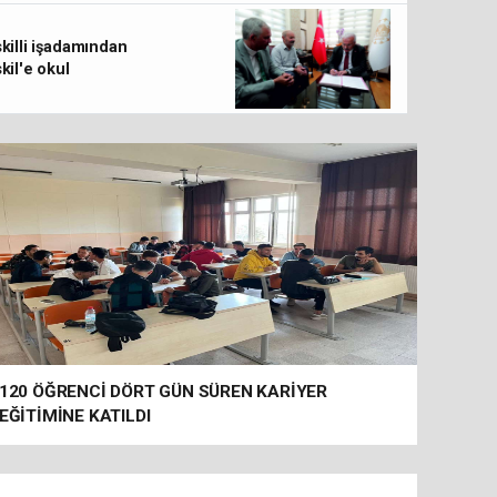
Astronomi Kütüphanesi Şimdi Uzaklarda ve Ha
killi işadamından
kil'e okul
120 ÖĞRENCİ DÖRT GÜN SÜREN KARİYER
EĞİTİMİNE KATILDI