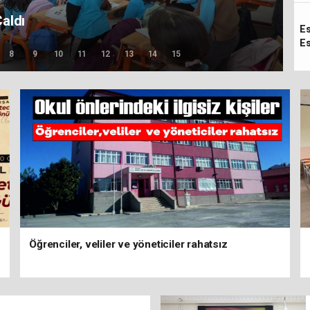
 Hani MESEM?
Es
Es
8
9
10
11
12
13
14
15
Öğrenciler, veliler ve yöneticiler rahatsız