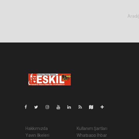
Aradığ
Lite-0.038
Hakkımızda
Kullanım Şartları
Yayın İlkeleri
Whatsapp İhbar