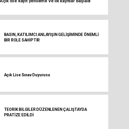
Açık lise kayıt yenileme ve ilk kayıtlar başladı
BASIN, KATILIMCI ANLAYIŞIN GELİŞİMİNDE ÖNEMLİ
BİR ROLE SAHİPTİR
Açık Lise Sınav Duyurusu
TEORİK BİLGİLER DÜZENLENEN ÇALIŞTAYDA
PRATİZE EDİLDİ