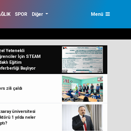
AĞLIK
SPOR
Diğer
Menü
el Yetenekli
renciler İçin STEAM
aklı Eğitim
ferberliği Başlıyor
rs zili çaldı
saray üniversitesi
ktörü 1 yılda neler
ptı?