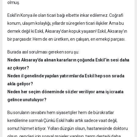
olmuş.
Eskil’in Konya ile olan ticari bağı elbette inkar edilemez. Coğrafi
konum, ulaşım kolaylığı, yıllardır süregelen ticari ilişkiler Ama bu
demek değil ki Eskil, Aksaray’dan kopuk yaşasın! Eskil, Aksaray’ın
bir parçasıdır. Hem de en üretken, en çalışan, en emekçi parçası.
Burada asıl sorulması gereken soru şu:
Neden Aksaray’da alınan kararların çoğunda Eskil’in sesi daha
az çıkıyor?
Neden il genelinde yapılan yatırımlarda Eskil hep son sırada
akla geliyor?
Neden her seçim döneminde sözler veriliyor ama iş icraata
gelince unutuluyor?
Bu soruların cevabını hem siyasetçiler hem de bürokratlar
kendilerine sormalı Çünkü Eskil halkı artık sadece vaat değil,
somut hizmet istiyor. Yolları düzgün olsun, hastanesinde doktoru
olsun, gençleri için sosyal projeler yapılsın, tarım desteği daha