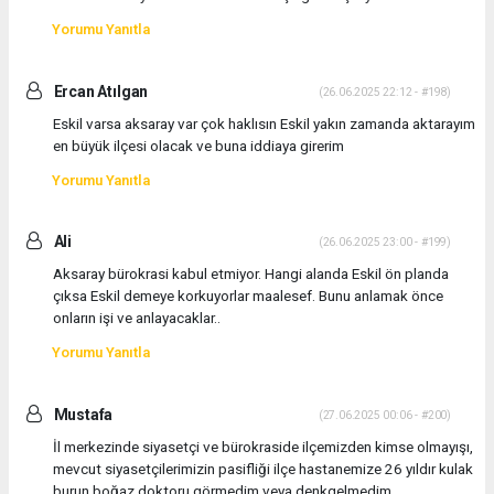
Yorumu Yanıtla
Ercan Atılgan
(26.06.2025 22:12 - #198)
Eskil varsa aksaray var çok haklısın Eskil yakın zamanda aktarayım
en büyük ilçesi olacak ve buna iddiaya girerim
Yorumu Yanıtla
Ali
(26.06.2025 23:00 - #199)
Aksaray bürokrasi kabul etmiyor. Hangi alanda Eskil ön planda
çıksa Eskil demeye korkuyorlar maalesef. Bunu anlamak önce
onların işi ve anlayacaklar..
Yorumu Yanıtla
Mustafa
(27.06.2025 00:06 - #200)
İl merkezinde siyasetçi ve bürokraside ilçemizden kimse olmayışı,
mevcut siyasetçilerimizin pasifliği ilçe hastanemize 26 yıldır kulak
burun boğaz doktoru görmedim veya denkgelmedim