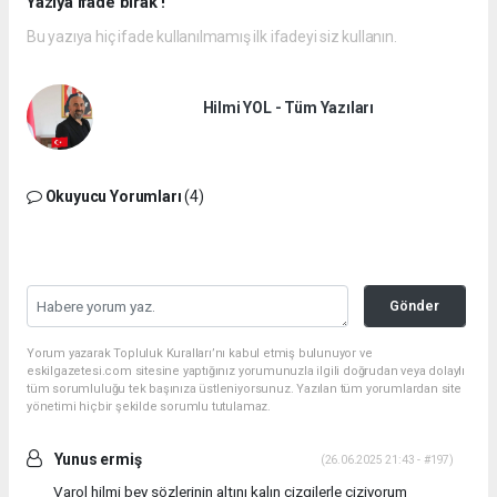
Yazıya ifade bırak !
Bu yazıya hiç ifade kullanılmamış ilk ifadeyi siz kullanın.
Hilmi YOL - Tüm Yazıları
Okuyucu Yorumları
(4)
Gönder
Yorum yazarak Topluluk Kuralları’nı kabul etmiş bulunuyor ve
eskilgazetesi.com sitesine yaptığınız yorumunuzla ilgili doğrudan veya dolaylı
tüm sorumluluğu tek başınıza üstleniyorsunuz. Yazılan tüm yorumlardan site
yönetimi hiçbir şekilde sorumlu tutulamaz.
Yunus ermiş
(26.06.2025 21:43 - #197)
Varol hilmi bey sözlerinin altını kalın çizgilerle çiziyorum