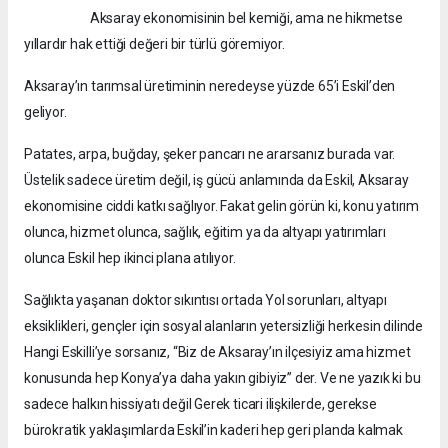
Aksaray ekonomisinin bel kemiği, ama ne hikmetse
yıllardır hak ettiği değeri bir türlü göremiyor.
Aksaray’ın tarımsal üretiminin neredeyse yüzde 65’i Eskil’den
geliyor.
Patates, arpa, buğday, şeker pancarı ne ararsanız burada var.
Üstelik sadece üretim değil, iş gücü anlamında da Eskil, Aksaray
ekonomisine ciddi katkı sağlıyor. Fakat gelin görün ki, konu yatırım
olunca, hizmet olunca, sağlık, eğitim ya da altyapı yatırımları
olunca Eskil hep ikinci plana atılıyor.
Sağlıkta yaşanan doktor sıkıntısı ortada Yol sorunları, altyapı
eksiklikleri, gençler için sosyal alanların yetersizliği herkesin dilinde
Hangi Eskilli’ye sorsanız, “Biz de Aksaray’ın ilçesiyiz ama hizmet
konusunda hep Konya’ya daha yakın gibiyiz” der. Ve ne yazık ki bu
sadece halkın hissiyatı değil Gerek ticari ilişkilerde, gerekse
bürokratik yaklaşımlarda Eskil’in kaderi hep geri planda kalmak