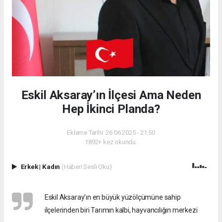
Eskil Aksaray’ın İlçesi Ama Neden
Hep İkinci Planda?
Ekleme Tarihi: 26.06.2025 - 21:50
1892+ kez okundu.
Erkek
|
Kadın
(Haberi Sesli Oku)
Eskil Aksaray’ın en büyük yüzölçümüne sahip
ilçelerinden biri Tarımın kalbi, hayvancılığın merkezi