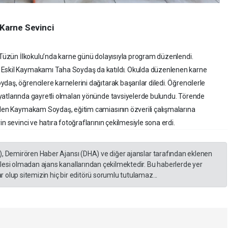
 Karne Sevinci
l Tüzün İlkokulu’nda karne günü dolayısıyla program düzenlendi.
 Eskil Kaymakamı Taha Soydaş da katıldı. Okulda düzenlenen karne
aş, öğrencilere karnelerini dağıtarak başarılar diledi. Öğrencilerle
yatlarında gayretli olmaları yönünde tavsiyelerde bulundu. Törende
gelen Kaymakam Soydaş, eğitim camiasının özverili çalışmalarına
n sevinci ve hatıra fotoğraflarının çekilmesiyle sona erdi.
), Demirören Haber Ajansı (DHA) ve diğer ajanslar tarafından eklenen
lesi olmadan ajans kanallarından çekilmektedir. Bu haberlerde yer
 olup sitemizin hiç bir editörü sorumlu tutulamaz...