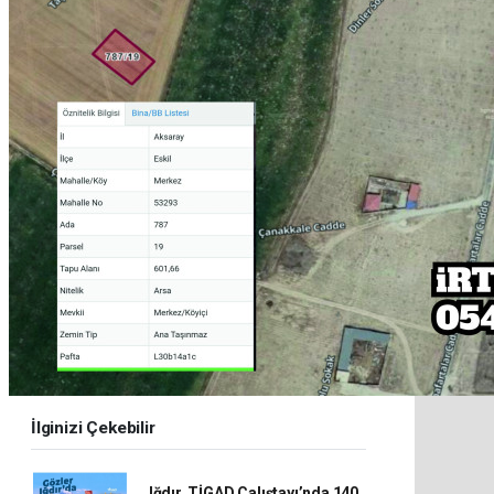
İlginizi Çekebilir
Iğdır, TİGAD Çalıştayı’nda 140