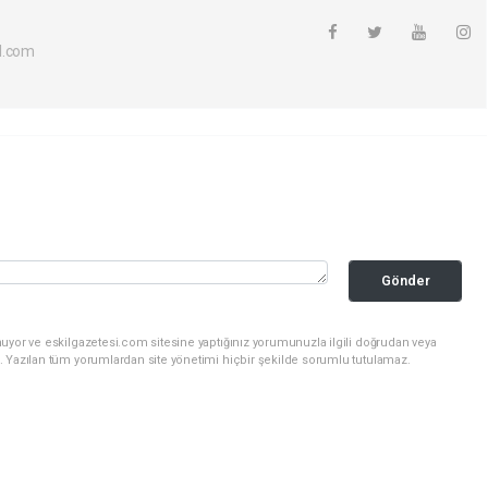
l.com
Gönder
uyor ve eskilgazetesi.com sitesine yaptığınız yorumunuzla ilgili doğrudan veya
. Yazılan tüm yorumlardan site yönetimi hiçbir şekilde sorumlu tutulamaz.