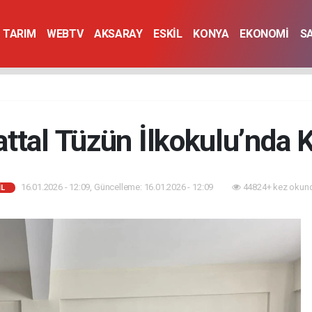
TARIM
WEBTV
AKSARAY
ESKİL
KONYA
EKONOMİ
S
attal Tüzün İlkokulu’nda 
16.01.2026 - 12:09, Güncelleme: 16.01.2026 - 12:09
44824+ kez okun
İL