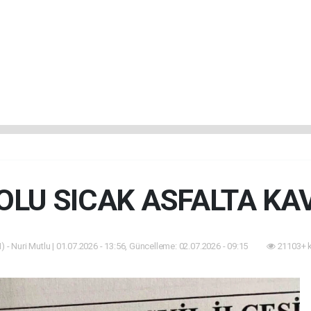
YOLU SICAK ASFALTA K
 - Nuri Mutlu | 01.07.2026 - 13:56, Güncelleme: 02.07.2026 - 09:15
21103+ 