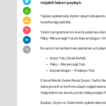
müjdeli haberi paylaştı.
Yapılan açıklamada, ilçenin ulaşım altyapısın
hedeflendiği belirtildi.
Yatırım programının en önemli çalışması olarak
Filikçi–Meryemağıl Yolu ile Bayramdüğün–Ort
Bu sezon tamamlanması planlanan yol çalışma
İkizce Yolu (Sıcak Asfalt)
Filikçi – Meryemağıl Yolu
Bayramdüğün – Ortakuyu Yolu
İl Genel Meclis Üyeleri Necip Çeçen, Tayfur 
daha güvenli ve konforlu ulaşım sağlamasına 
faaliyetlerini de olumlu yönde etkileyeceğini if
Başkan, Çeçen ve Güdendede açıklamalarında, 