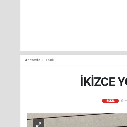
Anasayfa
ESKİL
İKİZCE 
(NM)
ESKİL