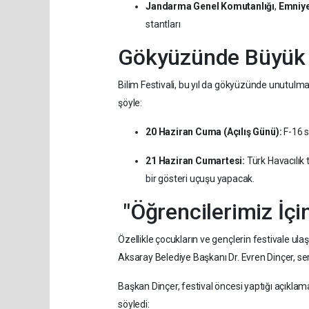
Jandarma Genel Komutanlığı
,
Emniye
stantları
Gökyüzünde Büyük Ş
Bilim Festivali, bu yıl da gökyüzünde unutulm
şöyle:
20 Haziran Cuma (Açılış Günü):
F-16 s
21 Haziran Cumartesi:
Türk Havacılık 
bir gösteri uçuşu yapacak.
"Öğrencilerimiz İçin
Özellikle çocukların ve gençlerin festivale ula
Aksaray Belediye Başkanı Dr. Evren Dinçer, se
Başkan Dinçer, festival öncesi yaptığı açıklama
söyledi: