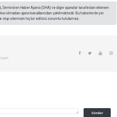
), Demirören Haber Ajansı (DHA) ve diğer ajanslar tarafından eklenen
lesi olmadan ajans kanallarından çekilmektedir. Bu haberlerde yer
 olup sitemizin hiç bir editörü sorumlu tutulamaz...
l.com
Gönder