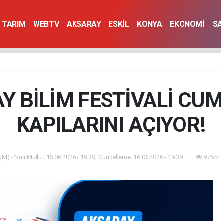
TARIM
WEBTV
AKSARAY
ESKİL
KONYA
EKONOMİ
S
Y BİLİM FESTİVALİ CU
KAPILARINI AÇIYOR!
M) - Nuri Mutlu | 16.06.2026 - 19:39, Güncelleme: 16.06.2026 - 19:39
9765+ 