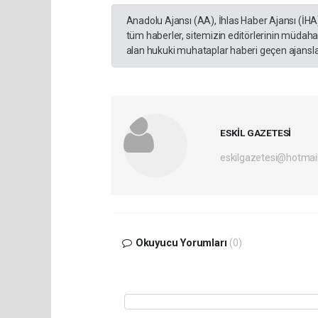
Anadolu Ajansı (AA), İhlas Haber Ajansı (İHA
tüm haberler, sitemizin editörlerinin müdaha
alan hukuki muhataplar haberi geçen ajanslar
ESKİL GAZETESİ
eskilgazetesi@hotmai
Okuyucu Yorumları
(0)