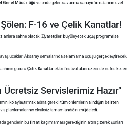
t Genel Müdürlüğü
ve önde gelen savunma sanayii firmalarının özel
ölen: F-16 ve Çelik Kanatlar!
az anlara sahne olacak. Ziyaretçileri büyüleyecek uçuş programı ise
avaş uçakları Aksaray semalarında selamlama uçuşu gerçekleştirecek.
tarihinin gururu
Çelik Kanatlar
ekibi, festival alanı üzerinde nefes kesen
 Ücretsiz Servislerimiz Hazır"
şımını kolaylaştırmak adına gerekli tüm önlemlerin alındığını belirten
rvis planlamalarının eksiksiz tamamlandığını müjdeledi.
da gençlerin bu fırsatı kaçırmaması gerektiğinin altını çizerek şunları