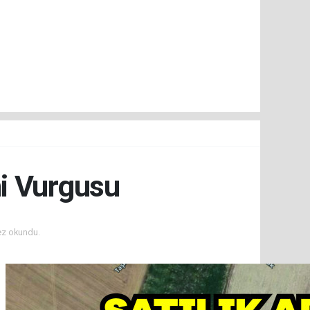
mi Vurgusu
ez okundu.