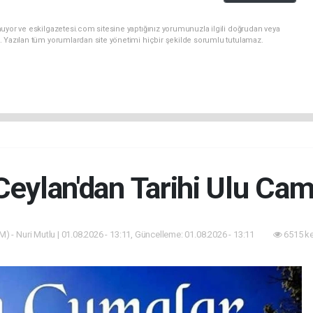
uyor ve eskilgazetesi.com sitesine yaptığınız yorumunuzla ilgili doğrudan veya
. Yazılan tüm yorumlardan site yönetimi hiçbir şekilde sorumlu tutulamaz.
eylan'dan Tarihi Ulu Ca
) - Nuri Mutlu | 01.08.2026 - 13:11, Güncelleme: 01.08.2026 - 13:11
6515 k