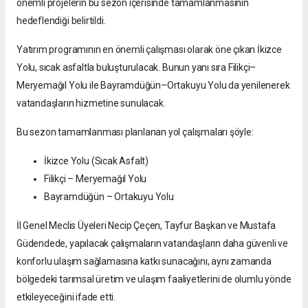
önemli projelerin bu sezon içerisinde tamamlanmasının
hedeflendiği belirtildi.
Yatırım programının en önemli çalışması olarak öne çıkan İkizce
Yolu, sıcak asfaltla buluşturulacak. Bunun yanı sıra Filikçi–
Meryemağıl Yolu ile Bayramdüğün–Ortakuyu Yolu da yenilenerek
vatandaşların hizmetine sunulacak.
Bu sezon tamamlanması planlanan yol çalışmaları şöyle:
İkizce Yolu (Sıcak Asfalt)
Filikçi – Meryemağıl Yolu
Bayramdüğün – Ortakuyu Yolu
İl Genel Meclis Üyeleri Necip Çeçen, Tayfur Başkan ve Mustafa
Güdendede, yapılacak çalışmaların vatandaşların daha güvenli ve
konforlu ulaşım sağlamasına katkı sunacağını, aynı zamanda
bölgedeki tarımsal üretim ve ulaşım faaliyetlerini de olumlu yönde
etkileyeceğini ifade etti.