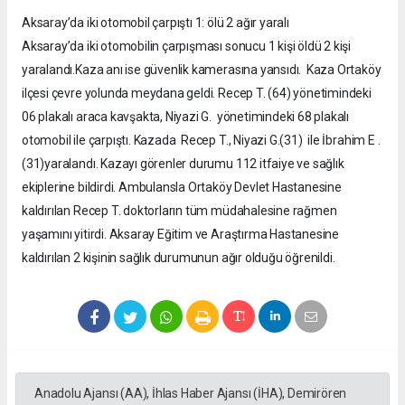
Aksaray’da iki otomobil çarpıştı 1: ölü 2 ağır yaralı
Aksaray’da iki otomobilin çarpışması sonucu 1 kişi öldü 2 kişi
yaralandı.Kaza anı ise güvenlik kamerasına yansıdı. Kaza Ortaköy
ilçesi çevre yolunda meydana geldi. Recep T. (64) yönetimindeki
06 plakalı araca kavşakta, Niyazi G. yönetimindeki 68 plakalı
otomobil ile çarpıştı. Kazada Recep T., Niyazi G.(31) ile İbrahim E .
(31)yaralandı. Kazayı görenler durumu 112 itfaiye ve sağlık
ekiplerine bildirdi. Ambulansla Ortaköy Devlet Hastanesine
kaldırılan Recep T. doktorların tüm müdahalesine rağmen
yaşamını yitirdi. Aksaray Eğitim ve Araştırma Hastanesine
kaldırılan 2 kişinin sağlık durumunun ağır olduğu öğrenildi.
Anadolu Ajansı (AA), İhlas Haber Ajansı (İHA), Demirören