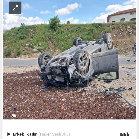
Erkek
|
Kadın
(Haberi Sesli Oku)