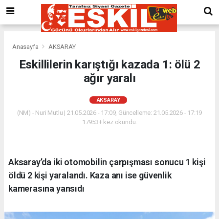
Anasayfa
AKSARAY
Eskillilerin karıştığı kazada 1: ölü 2
ağır yaralı
AKSARAY
(NM) - Nuri Mutlu | 21.05.2026 - 17:09, Güncelleme: 21.05.2026 - 17:19
17953+ kez okundu.
Aksaray’da iki otomobilin çarpışması sonucu 1 kişi
öldü 2 kişi yaralandı. Kaza anı ise güvenlik
kamerasına yansıdı