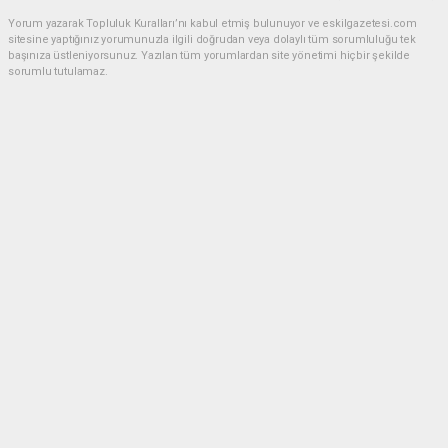
Yorum yazarak Topluluk Kuralları’nı kabul etmiş bulunuyor ve eskilgazetesi.com
sitesine yaptığınız yorumunuzla ilgili doğrudan veya dolaylı tüm sorumluluğu tek
başınıza üstleniyorsunuz. Yazılan tüm yorumlardan site yönetimi hiçbir şekilde
sorumlu tutulamaz.
Anasayfa
ESKİL
Eski Başkan Adayından Eskil
Belediyesi'ne Sert Eleştiriler
ESKİL
(NM) - Nuri Mutlu | 20.07.2026 - 18:41, Güncelleme: 20.07.2026 - 20:11
18847 kez okundu.
Eskil'de yerel siyasette dikkat çeken bir açıklama
yapıldı.