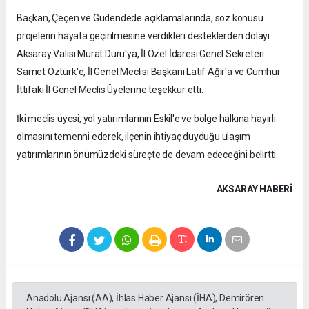
Başkan, Çeçen ve Güdendede açıklamalarında, söz konusu
projelerin hayata geçirilmesine verdikleri desteklerden dolayı
Aksaray Valisi Murat Duru'ya, İl Özel İdaresi Genel Sekreteri
Samet Öztürk'e, İl Genel Meclisi Başkanı Latif Ağır'a ve Cumhur
İttifakı İl Genel Meclis Üyelerine teşekkür etti.
İki meclis üyesi, yol yatırımlarının Eskil'e ve bölge halkına hayırlı
olmasını temenni ederek, ilçenin ihtiyaç duyduğu ulaşım
yatırımlarının önümüzdeki süreçte de devam edeceğini belirtti.
AKSARAY HABERİ
Anadolu Ajansı (AA), İhlas Haber Ajansı (İHA), Demirören