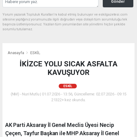
Gönder
Yorum yazarak Topluluk Kuralları’nı kabul etmiş bulunuyor ve eskilgazetesi.com
sitesine yaptığınız yorumunuzla ilgili doğrudan veya dolaylı tüm sorumluluğu tek
başınıza üstleniyorsunuz. Yazılan tüm yorumlardan site yönetimi hiçbir şekilde
sorumlu tutulamaz.
Anasayfa
ESKİL
İKİZCE YOLU SICAK ASFALTA
KAVUŞUYOR
ESKİL
(NM) - Nuri Mutlu | 01.07.2026 - 13:56, Güncelleme: 02.07.2026 - 09:15
21322+ kez okundu.
AK Parti Aksaray İl Genel Meclis Üyesi Necip
Çeçen, Tayfur Başkan ile MHP Aksaray İl Genel