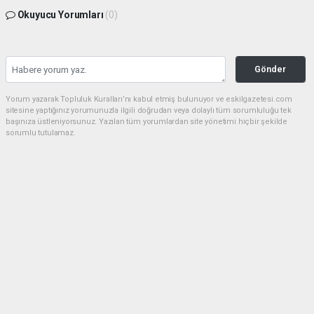
Okuyucu Yorumları
(0)
Gönder
Yorum yazarak Topluluk Kuralları’nı kabul etmiş bulunuyor ve eskilgazetesi.com
sitesine yaptığınız yorumunuzla ilgili doğrudan veya dolaylı tüm sorumluluğu tek
başınıza üstleniyorsunuz. Yazılan tüm yorumlardan site yönetimi hiçbir şekilde
sorumlu tutulamaz.
Anasayfa
ESKİL
Eski Başkan Adayından Eskil
Belediyesi'ne Sert Eleştiriler
ESKİL
(NM) - Nuri Mutlu | 20.07.2026 - 18:41, Güncelleme: 20.07.2026 - 20:11
15874 kez okundu.