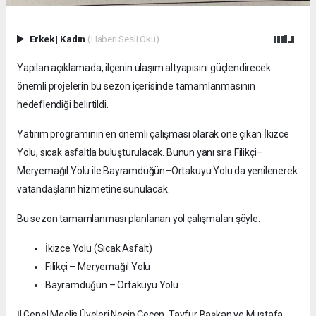
Erkek
|
Kadın
(Haberi Sesli Oku)
Yapılan açıklamada, ilçenin ulaşım altyapısını güçlendirecek
önemli projelerin bu sezon içerisinde tamamlanmasının
hedeflendiği belirtildi.
Yatırım programının en önemli çalışması olarak öne çıkan İkizce
Yolu, sıcak asfaltla buluşturulacak. Bunun yanı sıra Filikçi–
Meryemağıl Yolu ile Bayramdüğün–Ortakuyu Yolu da yenilenerek
vatandaşların hizmetine sunulacak.
Bu sezon tamamlanması planlanan yol çalışmaları şöyle:
İkizce Yolu (Sıcak Asfalt)
Filikçi – Meryemağıl Yolu
Bayramdüğün – Ortakuyu Yolu
İl Genel Meclis Üyeleri Necip Çeçen, Tayfur Başkan ve Mustafa