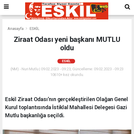
Anasayfa
ESKİL
Ziraat Odası yeni başkanı MUTLU
oldu
ESKİL
(NM) - Nuri Mutlu | 09.02.2023 - 09:23, Güncelleme: 09.02.2023 - 09:23
10610+ kez okundu.
Eskil Ziraat Odası’nın gerçekleştirilen Olağan Genel
Kurul toplantısında İstiklal Mahallesi Delegesi Gazi
Mutlu başkanlığa seçildi.