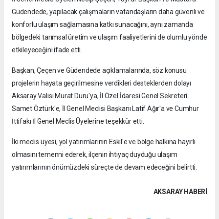
Güdendede, yapılacak çalışmaların vatandaşların daha güvenli ve
konforlu ulaşım sağlamasına katkı sunacağını, aynı zamanda
bölgedeki tarımsal üretim ve ulaşım faaliyetlerini de olumlu yönde
etkileyeceğini ifade etti.
Başkan, Çeçen ve Güdendede açıklamalarında, söz konusu
projelerin hayata geçirilmesine verdikleri desteklerden dolayı
Aksaray Valisi Murat Duru'ya, İl Özel İdaresi Genel Sekreteri
Samet Öztürk'e, İl Genel Meclisi Başkanı Latif Ağır'a ve Cumhur
İttifakı İl Genel Meclis Üyelerine teşekkür etti.
İki meclis üyesi, yol yatırımlarının Eskil'e ve bölge halkına hayırlı
olmasını temenni ederek, ilçenin ihtiyaç duyduğu ulaşım
yatırımlarının önümüzdeki süreçte de devam edeceğini belirtti.
AKSARAY HABERİ