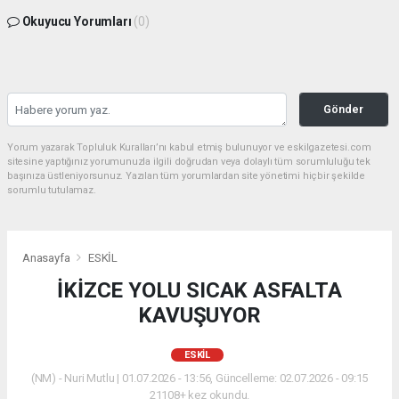
Okuyucu Yorumları
(0)
Gönder
Yorum yazarak Topluluk Kuralları’nı kabul etmiş bulunuyor ve eskilgazetesi.com
sitesine yaptığınız yorumunuzla ilgili doğrudan veya dolaylı tüm sorumluluğu tek
başınıza üstleniyorsunuz. Yazılan tüm yorumlardan site yönetimi hiçbir şekilde
sorumlu tutulamaz.
Anasayfa
ESKİL
İKİZCE YOLU SICAK ASFALTA
KAVUŞUYOR
ESKİL
(NM) - Nuri Mutlu | 01.07.2026 - 13:56, Güncelleme: 02.07.2026 - 09:15
21108+ kez okundu.