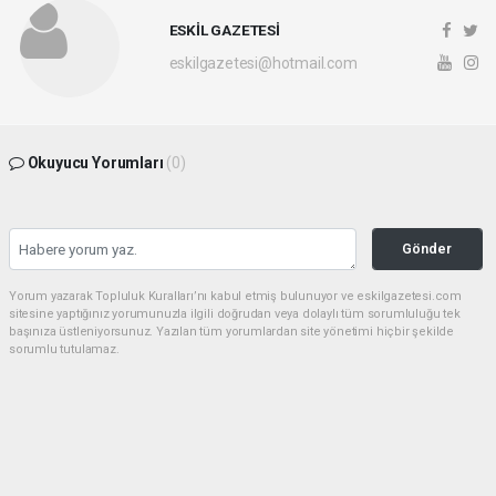
ESKİL GAZETESİ
eskilgazetesi@hotmail.com
Okuyucu Yorumları
(0)
Gönder
Yorum yazarak Topluluk Kuralları’nı kabul etmiş bulunuyor ve eskilgazetesi.com
sitesine yaptığınız yorumunuzla ilgili doğrudan veya dolaylı tüm sorumluluğu tek
başınıza üstleniyorsunuz. Yazılan tüm yorumlardan site yönetimi hiçbir şekilde
sorumlu tutulamaz.
Anasayfa
ESKİL
Eski Başkan Adayından Eskil