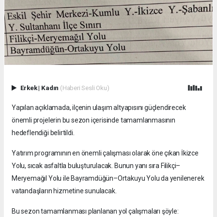
Erkek
|
Kadın
(Haberi Sesli Oku)
Yapılan açıklamada, ilçenin ulaşım altyapısını güçlendirecek
önemli projelerin bu sezon içerisinde tamamlanmasının
hedeflendiği belirtildi.
Yatırım programının en önemli çalışması olarak öne çıkan İkizce
Yolu, sıcak asfaltla buluşturulacak. Bunun yanı sıra Filikçi–
Meryemağıl Yolu ile Bayramdüğün–Ortakuyu Yolu da yenilenerek
vatandaşların hizmetine sunulacak.
Bu sezon tamamlanması planlanan yol çalışmaları şöyle: