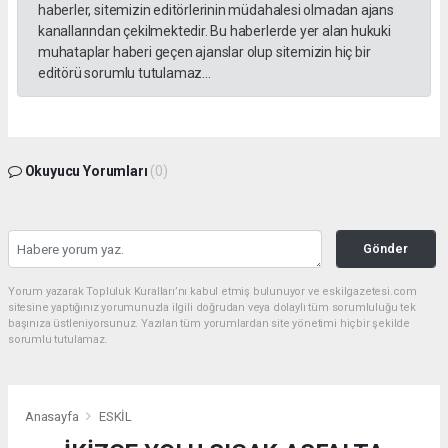
haberler, sitemizin editörlerinin müdahalesi olmadan ajans
kanallarından çekilmektedir. Bu haberlerde yer alan hukuki
muhataplar haberi geçen ajanslar olup sitemizin hiç bir
editörü sorumlu tutulamaz...
Okuyucu Yorumları
(0)
Gönder
Yorum yazarak Topluluk Kuralları’nı kabul etmiş bulunuyor ve eskilgazetesi.com
sitesine yaptığınız yorumunuzla ilgili doğrudan veya dolaylı tüm sorumluluğu tek
başınıza üstleniyorsunuz. Yazılan tüm yorumlardan site yönetimi hiçbir şekilde
sorumlu tutulamaz.
Anasayfa
ESKİL