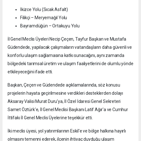
İkizce Yolu (Sıcak Asfalt)
Filikçi – Meryemağıl Yolu
Bayramdüğün – Ortakuyu Yolu
İl Genel Meclis Üyeleri Necip Çeçen, Tayfur Başkan ve Mustafa
Güdendede, yapılacak çalışmaların vatandaşların daha güvenli ve
konforlu ulaşım sağlamasına katkı sunacağını, aynı zamanda
bölgedeki tarımsal üretim ve ulaşım faaliyetlerini de olumlu yönde
etkileyeceğini ifade etti.
Başkan, Çeçen ve Güdendede açıklamalarında, söz konusu
projelerin hayata geçirilmesine verdikleri desteklerden dolayı
Aksaray Valisi Murat Duru'ya, İl Özel İdaresi Genel Sekreteri
Samet Öztürk'e, İl Genel Meclisi Başkanı Latif Ağır'a ve Cumhur
İttifakı İl Genel Meclis Üyelerine teşekkür etti.
İki meclis üyesi, yol yatırımlarının Eskil'e ve bölge halkına hayırlı
olmasını temenni ederek, ilçenin ihtiyaç duyduğu ulaşım