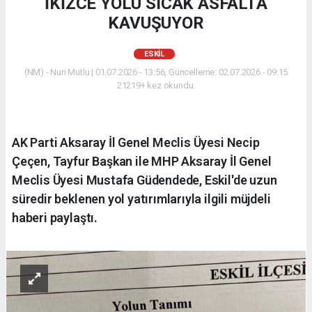
İKİZCE YOLU SICAK ASFALTA
KAVUŞUYOR
ESKİL
(NM) - Nuri Mutlu | 01.07.2026 - 13:56, Güncelleme: 02.07.2026 - 09:15
21219+ kez okundu.
AK Parti Aksaray İl Genel Meclis Üyesi Necip
Çeçen, Tayfur Başkan ile MHP Aksaray İl Genel
Meclis Üyesi Mustafa Güdendede, Eskil'de uzun
süredir beklenen yol yatırımlarıyla ilgili müjdeli
haberi paylaştı.