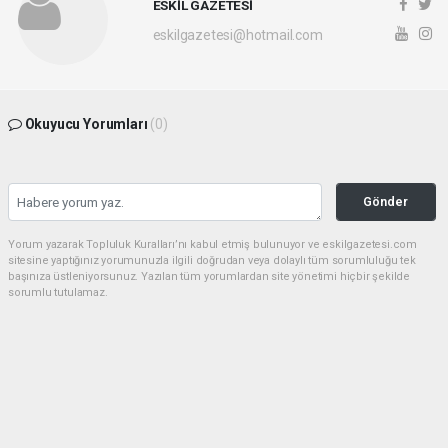
ESKİL GAZETESİ
eskilgazetesi@hotmail.com
Okuyucu Yorumları
(0)
Gönder
Yorum yazarak Topluluk Kuralları’nı kabul etmiş bulunuyor ve eskilgazetesi.com
sitesine yaptığınız yorumunuzla ilgili doğrudan veya dolaylı tüm sorumluluğu tek
başınıza üstleniyorsunuz. Yazılan tüm yorumlardan site yönetimi hiçbir şekilde
sorumlu tutulamaz.
haber paketi
haber scripti
haber yazılımı
Tüm hakları saklı tutulmaktadır.Copyright 2026©