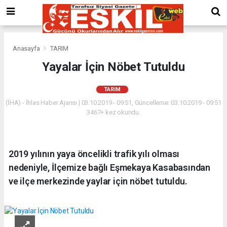
Anasayfa
TARIM
Yayalar İçin Nöbet Tutuldu
TARIM
(İHA) - İhlas Haber Ajansı | 03.10.2019 - 09:51, Güncelleme: 03.10.2019 - 09:51
3467+ kez okundu.
2019 yılının yaya öncelikli trafik yılı olması
nedeniyle, İlçemize bağlı Eşmekaya Kasabasından
ve ilçe merkezinde yaylar için nöbet tutuldu.