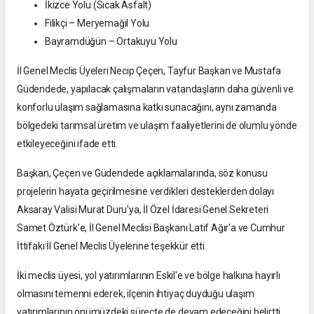
İkizce Yolu (Sıcak Asfalt)
Filikçi – Meryemağıl Yolu
Bayramdüğün – Ortakuyu Yolu
İl Genel Meclis Üyeleri Necip Çeçen, Tayfur Başkan ve Mustafa
Güdendede, yapılacak çalışmaların vatandaşların daha güvenli ve
konforlu ulaşım sağlamasına katkı sunacağını, aynı zamanda
bölgedeki tarımsal üretim ve ulaşım faaliyetlerini de olumlu yönde
etkileyeceğini ifade etti.
Başkan, Çeçen ve Güdendede açıklamalarında, söz konusu
projelerin hayata geçirilmesine verdikleri desteklerden dolayı
Aksaray Valisi Murat Duru'ya, İl Özel İdaresi Genel Sekreteri
Samet Öztürk'e, İl Genel Meclisi Başkanı Latif Ağır'a ve Cumhur
İttifakı İl Genel Meclis Üyelerine teşekkür etti.
İki meclis üyesi, yol yatırımlarının Eskil'e ve bölge halkına hayırlı
olmasını temenni ederek, ilçenin ihtiyaç duyduğu ulaşım
yatırımlarının önümüzdeki süreçte de devam edeceğini belirtti.