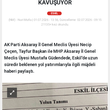
KAVUŞUYOR
ESKİL
(NM) - Nuri Mutlu | 01.07.2026 - 13:56, Güncelleme: 02.07.2026 - 09:15
21135+ kez okundu.
AK Parti Aksaray İl Genel Meclis Üyesi Necip
Çeçen, Tayfur Başkan ile MHP Aksaray İl Genel
Meclis Üyesi Mustafa Güdendede, Eskil'de uzun
süredir beklenen yol yatırımlarıyla ilgili müjdeli
haberi paylaştı.