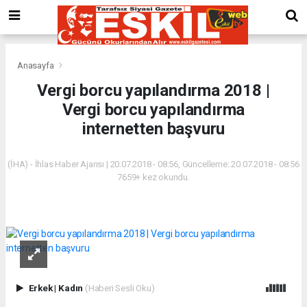
Anasayfa
Vergi borcu yapılandırma 2018 |
Vergi borcu yapılandırma
internetten başvuru
(İHA) - İhlas Haber Ajansı | 20.07.2018 - 08:56, Güncelleme: 20.07.2018 - 08:56
7659+ kez okundu.
Erkek
|
Kadın
(Haberi Sesli Oku)