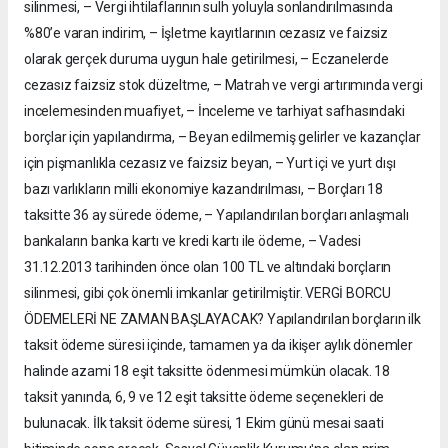
silinmesi, – Vergi ihtilaflarının sulh yoluyla sonlandırılmasında
%80’e varan indirim, – İşletme kayıtlarının cezasız ve faizsiz
olarak gerçek duruma uygun hale getirilmesi, – Eczanelerde
cezasız faizsiz stok düzeltme, – Matrah ve vergi artırımında vergi
incelemesinden muafiyet, – İnceleme ve tarhiyat safhasındaki
borçlar için yapılandırma, – Beyan edilmemiş gelirler ve kazançlar
için pişmanlıkla cezasız ve faizsiz beyan, – Yurt içi ve yurt dışı
bazı varlıkların milli ekonomiye kazandırılması, – Borçları 18
taksitte 36 ay sürede ödeme, – Yapılandırılan borçları anlaşmalı
bankaların banka kartı ve kredi kartı ile ödeme, – Vadesi
31.12.2013 tarihinden önce olan 100 TL ve altındaki borçların
silinmesi, gibi çok önemli imkanlar getirilmiştir. VERGİ BORCU
ÖDEMELERİ NE ZAMAN BAŞLAYACAK? Yapılandırılan borçların ilk
taksit ödeme süresi içinde, tamamen ya da ikişer aylık dönemler
halinde azami 18 eşit taksitte ödenmesi mümkün olacak. 18
taksit yanında, 6, 9 ve 12 eşit taksitte ödeme seçenekleri de
bulunacak. İlk taksit ödeme süresi, 1 Ekim günü mesai saati