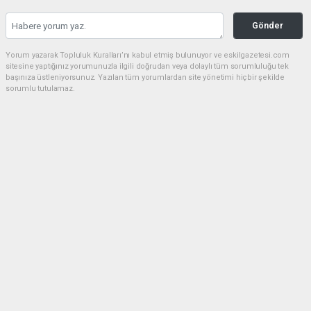
Gönder
Yorum yazarak Topluluk Kuralları’nı kabul etmiş bulunuyor ve eskilgazetesi.com
sitesine yaptığınız yorumunuzla ilgili doğrudan veya dolaylı tüm sorumluluğu tek
başınıza üstleniyorsunuz. Yazılan tüm yorumlardan site yönetimi hiçbir şekilde
sorumlu tutulamaz.
Anasayfa
ESKİL
Eski Başkan Adayından Eskil
Belediyesi'ne Sert Eleştiriler
ESKİL
(NM) - Nuri Mutlu | 20.07.2026 - 18:41, Güncelleme: 20.07.2026 - 20:11
17098 kez okundu.
Eskil'de yerel siyasette dikkat çeken bir açıklama