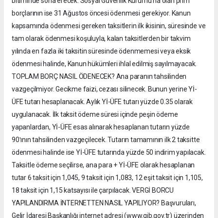
bitiminde sona erecek. Sosyal Güvenlik Kurumuʹna olan prim
borçlarının ise 31 Ağustos öncesi ödenmesi gerekiyor. Kanun
kapsamında ödenmesi gereken taksitlerin ilk ikisinin, süresinde ve
tam olarak ödenmesi koşuluyla, kalan taksitlerden bir takvim
yılında en fazla iki taksitin süresinde ödenmemesi veya eksik
ödenmesi halinde, Kanun hükümleri ihlal edilmiş sayılmayacak.
TOPLAM BORÇ NASIL ÖDENECEK? Ana paranın tahsilinden
vazgeçilmiyor. Gecikme faizi, cezası silinecek. Bunun yerine Yİ-
ÜFE tutarı hesaplanacak. Aylık Yİ-ÜFE tutarı yüzde 0.35 olarak
uygulanacak. İlk taksit ödeme süresi içinde peşin ödeme
yapanlardan, Yİ-ÜFE esas alınarak hesaplanan tutarın yüzde
90ʹının tahsilinden vazgeçilecek. Tutarın tamamının ilk 2 taksitte
ödenmesi halinde ise Yİ-ÜFE tutarında yüzde 50 indirim yapılacak.
Taksitle ödeme seçilirse, ana para + Yİ-ÜFE olarak hesaplanan
tutar 6 taksit için 1,045, 9 taksit için 1,083, 12 eşit taksit için 1,105,
18 taksit için 1,15 katsayısı ile çarpılacak. VERGİ BORCU
YAPILANDIRMA İNTERNETTEN NASIL YAPILIYOR? Başvuruları,
Gelir İdaresi Başkanlığı internet adresi (www.gib.gov.tr) üzerinden