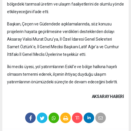
bölgedeki tarımsal üretim ve ulaşım faaliyetlerini de olumlu yönde
etkileyeceğini ifade etti.
Başkan, Çeçen ve Güdendede açıklamalarında, söz konusu
projelerin hayata geçirilmesine verdikleri desteklerden dolayı
Aksaray Valisi Murat Duru'ya, İl Özel İdaresi Genel Sekreteri
Samet Öztürk'e, İl Genel Meclisi Başkanı Latif Ağır'a ve Cumhur
İttifakı İl Genel Meclis Üyelerine teşekkür etti.
İki meclis üyesi, yol yatırımlarının Eskil'e ve bölge halkına hayırlı
olmasını temenni ederek, ilçenin ihtiyaç duyduğu ulaşım
yatırımlarının önümüzdeki süreçte de devam edeceğini belirtti.
AKSARAY HABERİ