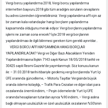
Vergi borcu yapılandırma 2018, Vergi borcu yapılandırma
internetten başvuru 2018 gibi tüm aradığını soruların cevaplarını
bu adres üzerinden öğrenebilirsiniz. Vergi yapılandıma affı için az
bir zaman kala vatandaşlar hangi borçların yapılandırma
kapsamında olduğunu merak ediyor. Vergi borçlarını yapılandırma
işlemi ne zaman sona erecek? İşte 2018 vergi borçlarının
yapılandırılması ile ilgili bilinmesi gereken tüm gerekli ayrıntılar...
VERGİ BORCU AFFI KAPSAMINDA HANGİ BORÇLAR
YAPILANDIRILACAK? Vergi ve Diğer Bazı Alacakların Yeniden
Yapılandırılmasına İlişkin 7143 sayılı Kanun 18/05/2018 tarihli ve
30425 sayılı Resmi Gazete’de yayımlanmıştı. Söz konusu kanun
ile: – 31.03.2018 tarihi itibariyle gecikmiş vergi borçlarında Yurt İçi
ÜFE oranında güncelleme, – Motorlu Taşıtlar Vergisinde büyük
oranda ödeme kolaylığı, – Trafik Para Cezaları ve diğer idari para
cezalarında önemli indirim, – Peşin ödemelerde Yurt İçi ÜFE
oranında hesaplanan tutardan ayrıca %90 indirim, – Vergi aslına
bağlı olmayan usulsüzlük ve özel usulsüzlük cezalarının %50’sinin