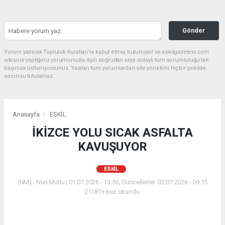
Gönder
Yorum yazarak Topluluk Kuralları’nı kabul etmiş bulunuyor ve eskilgazetesi.com
sitesine yaptığınız yorumunuzla ilgili doğrudan veya dolaylı tüm sorumluluğu tek
başınıza üstleniyorsunuz. Yazılan tüm yorumlardan site yönetimi hiçbir şekilde
sorumlu tutulamaz.
Anasayfa
ESKİL
İKİZCE YOLU SICAK ASFALTA
KAVUŞUYOR
ESKİL
(NM) - Nuri Mutlu | 01.07.2026 - 13:56, Güncelleme: 02.07.2026 - 09:15
21181+ kez okundu.