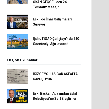
OKAN GEÇGEL'den 24
Temmuz Mesajı:
Eskil'de İmar Çalışmaları
Sürüyor
Iğdır, TİGAD Çalıştayı’nda 140
Gazeteciyi Ağırlayacak
En Çok Okunanlar
İKİZCE YOLU SICAK ASFALTA
KAVUŞUYOR
Eski Başkan Adayından Eskil
Belediyesi'ne Sert Eleştiriler