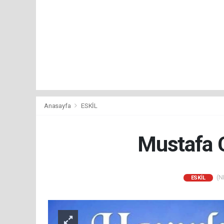
Anasayfa
ESKİL
Mustafa C
(NM
ESKİL