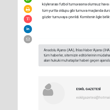
köylerarası futbol turnuvasına olumsuz hava ş
tüm yurtta oldupu gibi turnuva maçlarıda durd
gözler turnuvaya çevrildi. Komitenin ligle bir
Anadolu Ajansı (AA), İhlas Haber Ajansı (İHA
tüm haberler, sitemizin editörlerinin müdaha
alan hukuki muhataplar haberi geçen ajanslar
ESKİL GAZETESİ
eskilgazetesi@hotmai