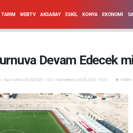
TARIM
WEBTV
AKSARAY
ESKİL
KONYA
EKONOMİ
S
urnuva Devam Edecek m
 - Hacı Özkan | 20.02.2023 - 13:37, Güncelleme: 20.02.2023 - 13:37
13836+ 