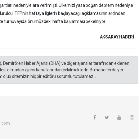
artları nedeniyle ara verilmişti. Ülkemizi yasa boğan deprem nedeniyle
uruldu. TFF’nin haftaya liglerin başlayacağı açıklamasının ardından
likte turnuvayıda önümüzdeki hafta başlatması bekelniyor.
AKSARAY HABERİ
), Demirören Haber Ajansı (DHA) ve diğer ajanslar tarafından eklenen
lesi olmadan ajans kanallarından çekilmektedir. Bu haberlerde yer
 olup sitemizin hiç bir editörü sorumlu tutulamaz...
l.com