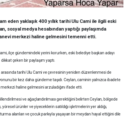
 eden yaklaşık 400 yıllık tarihi Ulu Cami ile ilgili eski
an, sosyal medya hesabından yaptığı paylaşımda
anevi merkezi haline gelmesini temenni etti.
ami, ilçe gündemindeki yerini korurken, eski belediye başkan adayı
ikkat çeken bir paylaşım yaptı.
er arasında tarihi Ulu Cami ve çevresinin yeniden düzenlenmesi de
yonunu bir kez daha gündeme taşıdı. Ceylan, caminin yalnızca ibadete
merkezi haline gelmesini arzuladığını ifade etti.
illendirilmesi ve ağaçlandırılması gerektiğini belirten Ceylan, bölgede
yöresel ürünler ve yiyeceklerin satıldığı işletmelerin yer aldığı,
oturma alanları ve çocuk parkıyla yaşayan bir meydan hayal ettiğini dile