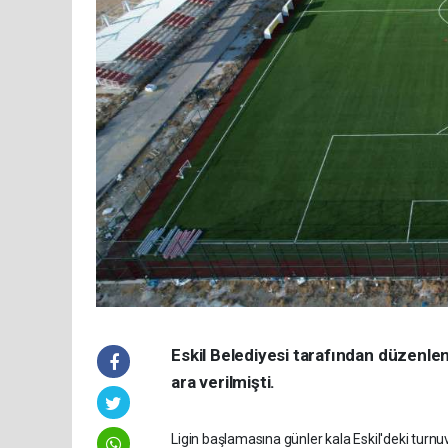
Eskil Belediyesi tarafından düzenle
ara verilmişti.
Ligin başlamasına günler kala Eskil'deki turnuv