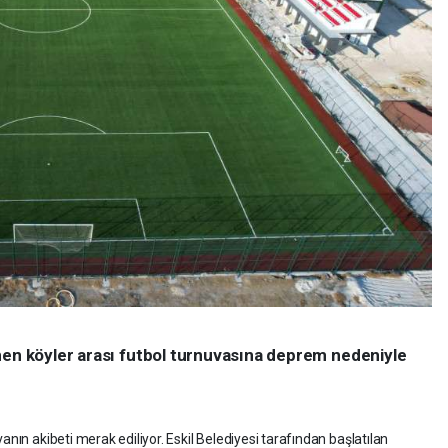
nen köyler arası futbol turnuvasına deprem nedeniyle
anın akibeti merak ediliyor. Eskil Belediyesi tarafından başlatılan