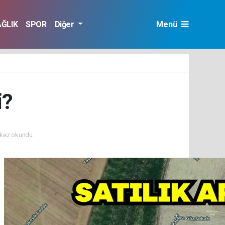
AĞLIK
SPOR
Diğer
Menü
i?
kez okundu.