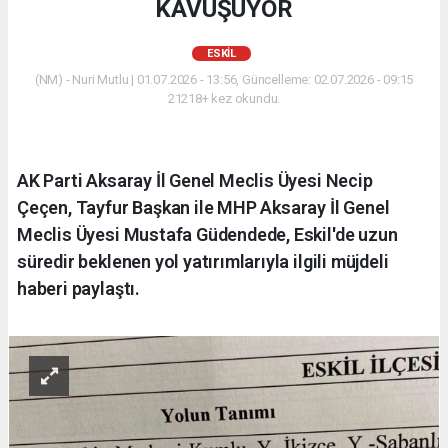
KAVUŞUYOR
ESKİL
(NM) - Nuri Mutlu | 01.07.2026 - 13:56, Güncelleme: 02.07.2026 - 09:15
21218+ kez okundu.
AK Parti Aksaray İl Genel Meclis Üyesi Necip
Çeçen, Tayfur Başkan ile MHP Aksaray İl Genel
Meclis Üyesi Mustafa Güdendede, Eskil'de uzun
süredir beklenen yol yatırımlarıyla ilgili müjdeli
haberi paylaştı.