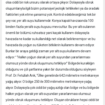
olsa ciddi bir risk unsuru olarak ortaya çıkıyor. Dolayısıyla obruk
oluşumlarıyla ilgili bizim potansiyel jeolojik tehlikeleri ya da oradaki
faktörleri yok etme şansımız yok. Kontrol edebileceğimiz tek bir
şey var, yer altı suyu kullanımıdır. Konya kapalı havzasında 100
binden fazla yeraltı suyu kuyusu mevcuttur. Bu yer altı sularının
önemli bir bölümü ruhsatsız yani kaçak kullanım dolayısıyla
havzada ne kadar su kullanıldığı net olarak belirlenemiyor ve bu
havzada da yoğun su tüketen bitkilerin kullanımı devam ediyor.
Bunlar bir araya geldiği zaman yer altı suyu kullanımı devam
ediyor.ˮ “Halkın yoğun olarak yer altı suyundan yararlanması
olumsuz yönde obruk oluşumunu tetikliyor” Bölgede kuraklığın
olduğunu ve çöl şartlarına yakın bir durumda olduğunu söyleyen
Prof. Dr. Fetullah Arık, “Ülke genelinde 642 milimetre metrekareye
yağış alıyor. O bölge 250 ile 300 milimetre metrekareye yağış
alıyor. Dolayısıyla çok ciddi bir yağış azlığı olan bölge ve bu bölgede
halkın yoğun olarak yer altı suyundan yararlanması olumsuz
yönde obruk oluşumunu tetikliyor. Oluşan obrukların hepsi ciddi bir