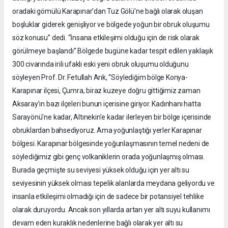
oradaki gömülü Karapınar’dan Tuz Gölü’ne bağlı olarak oluşan
boşluklar giderek genişliyor ve bölgede yoğun bir obruk oluşumu
söz konusu” dedi. “İnsana etkileşimi olduğu için de risk olarak
görülmeye başlandı” Bölgede bugüne kadar tespit edilen yaklaşık
300 civarında irili ufaklı eski yeni obruk oluşumu olduğunu
söyleyen Prof. Dr. Fetullah Arık, “Söylediğim bölge Konya-
Karapınar ilçesi, Çumra, biraz kuzeye doğru gittiğimiz zaman
Aksaray’ın bazı ilçeleri bunun içerisine giriyor. Kadınhanı hatta
Sarayönü’ne kadar, Altınekin’e kadar ilerleyen bir bölge içerisinde
obruklardan bahsediyoruz. Ama yoğunlaştığı yerler Karapınar
bölgesi. Karapınar bölgesinde yoğunlaşmasının temel nedeni de
söylediğimiz gibi genç volkaniklerin orada yoğunlaşmış olması.
Burada geçmişte su seviyesi yüksek olduğu için yer altı su
seviyesinin yüksek olması tepelik alanlarda meydana geliyordu ve
insanla etkileşimi olmadığı için de sadece bir potansiyel tehlike
olarak duruyordu. Ancak son yıllarda artan yer altı suyu kullanımı
devam eden kuraklık nedenlerine bağlı olarak yer altı su