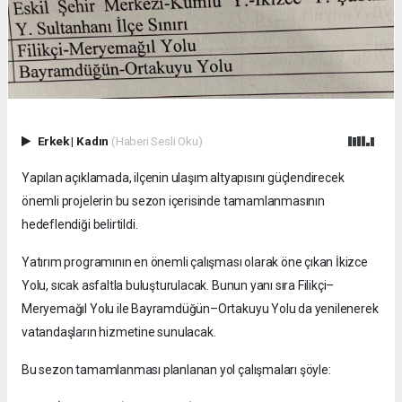
Erkek
|
Kadın
(Haberi Sesli Oku)
Yapılan açıklamada, ilçenin ulaşım altyapısını güçlendirecek
önemli projelerin bu sezon içerisinde tamamlanmasının
hedeflendiği belirtildi.
Yatırım programının en önemli çalışması olarak öne çıkan İkizce
Yolu, sıcak asfaltla buluşturulacak. Bunun yanı sıra Filikçi–
Meryemağıl Yolu ile Bayramdüğün–Ortakuyu Yolu da yenilenerek
vatandaşların hizmetine sunulacak.
Bu sezon tamamlanması planlanan yol çalışmaları şöyle: