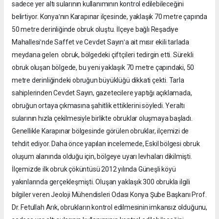
sadece yer altı sularının kullanımının kontrol edilebileceğini
belirtiyor. Konyaʹnın Karapınar ilçesinde, yaklaşık 70 metre çapında
50 metre derinliğinde obruk oluştu. İlçeye bağlı Reşadiye
Mahallesiʹnde Saffet ve Cevdet Sayınʹa ait mısır ekili tarlada
meydana gelen obruk, bölgedeki çiftçileri tedirgin etti. Sürekli
obruk oluşan bölgede, bu yeni yaklaşık 70 metre çapındaki, 50
metre derinliğindeki obruğun büyüklüğü dikkati çekti. Tarla
sahiplerinden Cevdet Sayın, gazetecilere yaptığı açıklamada,
obruğun ortaya çıkmasına şahitlik ettiklerini söyledi. Yeraltı
sularının hızla çekilmesiyle birlikte obruklar oluşmaya başladı.
Genellikle Karapınar bölgesinde görülen obruklar, ilçemizi de
tehdit ediyor. Daha önce yapılan incelemede, Eskil bölgesi obruk
oluşum alanında olduğu için, bölgeye uyarı levhaları dikilmişti.
İlçemizde ilk obruk çöküntüsü 2012 yılında Güneşli köyü
yakınlarında gerçekleşmişti. Oluşan yaklaşık 300 obrukla ilgili
bilgiler veren Jeoloji Mühendisleri Odası Konya Şube Başkanı Prof.
Dr. Fetullah Arık, obrukların kontrol edilmesinin imkansız olduğunu,