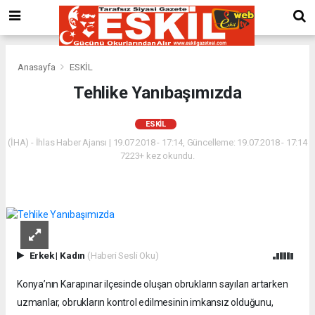
Anasayfa
ESKİL
Tehlike Yanıbaşımızda
ESKİL
(İHA) - İhlas Haber Ajansı | 19.07.2018 - 17:14, Güncelleme: 19.07.2018 - 17:14
7223+ kez okundu.
Erkek
|
Kadın
(Haberi Sesli Oku)
Konya’nın Karapınar ilçesinde oluşan obrukların sayıları artarken
uzmanlar, obrukların kontrol edilmesinin imkansız olduğunu,