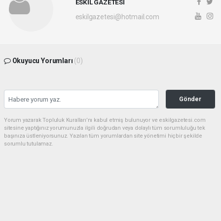
ESKİL GAZETESİ
eskilgazetesi@hotmail.com
Okuyucu Yorumları
(0)
Gönder
Yorum yazarak Topluluk Kuralları’nı kabul etmiş bulunuyor ve eskilgazetesi.com
sitesine yaptığınız yorumunuzla ilgili doğrudan veya dolaylı tüm sorumluluğu tek
başınıza üstleniyorsunuz. Yazılan tüm yorumlardan site yönetimi hiçbir şekilde
sorumlu tutulamaz.
Anasayfa
ESKİL
Eski Başkan Adayından Eskil
Belediyesi'ne Sert Eleştiriler