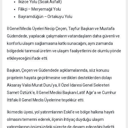
İkizce Yolu (Sıcak Asfalt)
Filikçi – Meryemağıl Yolu
Bayramdüğün – Ortakuyu Yolu
İl Genel Meclis Üyeleri Necip Çeçen, Tayfur Başkan ve Mustafa
Güdendede, yapılacak çalışmaların vatandaşların daha güvenli ve
konforlu ulaşım sağlamasına katkı sunacağını, aynı zamanda
bölgedeki tarımsal üretim ve ulaşım faaliyetlerini de olumlu yönde
etkileyeceğini ifade etti.
Başkan, Çeçen ve Güdendede açıklamalarında, söz konusu
projelerin hayata geçirilmesine verdikleri desteklerden dolayı
Aksaray Valisi Murat Duru'ya, İl Özel İdaresi Genel Sekreteri
Samet Öztürk'e, İl Genel Meclisi Başkanı Latif Ağır'a ve Cumhur
İttifakı İl Genel Meclis Üyelerine teşekkür etti.
İki meclis üyesi, yol yatırımlarının Eskil'e ve bölge halkına hayırlı
olmasını temenni ederek, ilçenin ihtiyaç duyduğu ulaşım
yatırımlarının önümüzdeki süreçte de devam edeceğini belirtti.