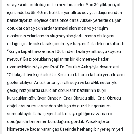
seviyesinde ciddi düşmeler meydana geldi. Son 30 yıllık periyot
içerisinde bu 35-40 metrelik bir yer altı su seviyesi düşümünden
bahsediyoruz. Böylece daha önce daha yüksek yerlerde oluşan
obruklar daha yakınlarda tarımsal alanlarda ve yerleşim
alanlarının yakınlarında oluşmaya başladı. İnsana etkileşimi
olduğu için de risk olarak görülmeye başlandı” ifadelerini kullandı.
“Konya kapalı havzasında 100 binden fazla yeraltı suyu kuyusu
mevcut” Bazı obrukların çaplarının bir kilometreye kadar
uzanabildiğini söyleyen Prof. Dr. Fetullah Arık şöyle devam etti:
“Oldukça büyük çukurluklar. Kimisinin tabanında hala yer altı suyu
gözlenebiliyor. Ancak artan yer altı suyu ve kuraklık nedeniyle
geçtiğimiz yıllarda sulu olan obrukların bazılarının bu yıl
kurudukları görülüyor. Örneğin; Çıralı Obruğu gibi... Çıralı Obruğu
doğal görünümü açısından oldukça da güzel bir görünüm
sunmaktaydı. Daha geçen hafta oraya gittiğimiz zaman o
obruğun da tamamen kuruduğunu gördük. Ancak işte bir
kilometreye kadar varan çap üzerinde herhangi bir yerleşim yeri