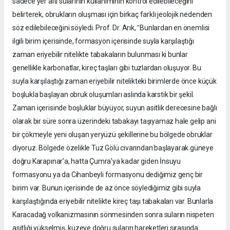
sadece yer altı sularının kullanımının kontrol edilebileceğini
belirterek, obrukların oluşması için birkaç farklı jeolojik nedenden
söz edilebileceğini söyledi. Prof. Dr. Arık, ˮBunlardan en önemlisi
ilgili birim içerisinde, formasyon içerisinde suyla karşılaştığı
zaman eriyebilir nitelikte tabakaların bulunması ki bunlar
genellikle karbonatlar, kireç taşları gibi tuzlardan oluşuyor. Bu
suyla karşılaştığı zaman eriyebilir nitelikteki birimlerde önce küçük
boşlukla başlayan obruk oluşumları aslında karstik bir şekil.
Zaman içerisinde boşluklar büyüyor, suyun asitlik derecesine bağlı
olarak bir süre sonra üzerindeki tabakayı taşıyamaz hale gelip ani
bir çökmeyle yeni oluşan yeryüzü şekillerine bu bölgede obruklar
diyoruz. Bölgede özelikle Tuz Gölü civarından başlayarak güneye
doğru Karapınar’a, hatta Çumra’ya kadar giden İnsuyu
formasyonu ya da Cihanbeyli formasyonu dediğimiz genç bir
birim var. Bunun içerisinde de az önce söylediğimiz gibi suyla
karşılaştığında eriyebilir nitelikte kireç taşı tabakaları var. Bunlarla
Karacadağ volkanizmasının sönmesinden sonra suların nispeten
asitliği yükselmiş, kuzeye doğru suların hareketleri sırasında