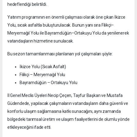
hedeflendiği belirtildi.
Yatırım programının en önemli çalışması olarak öne çıkan İkizce
Yolu, sıcak asfaltla buluşturulacak. Bunun yanı sıra Filikçi–
Meryemağıl Yolu ile Bayramdüğün–Ortakuyu Yolu da yenilenerek
vatandaşların hizmetine sunulacak.
Bu sezon tamamlanması planlanan yol çalışmaları şöyle:
İkizce Yolu (Sıcak Asfalt)
Filikçi – Meryemağıl Yolu
Bayramdüğün – Ortakuyu Yolu
İl Genel Meclis Üyeleri Necip Çeçen, Tayfur Başkan ve Mustafa
Güdendede, yapılacak çalışmaların vatandaşların daha güvenli ve
konforlu ulaşım sağlamasına katkı sunacağını, aynı zamanda
bölgedeki tarımsal üretim ve ulaşım faaliyetlerini de olumlu yönde
etkileyeceğini ifade etti.