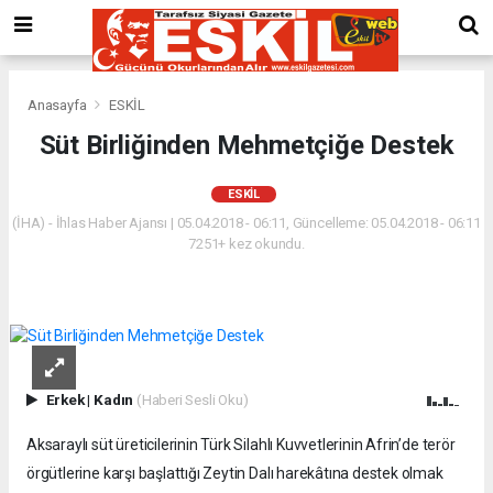
Anasayfa
ESKİL
Süt Birliğinden Mehmetçiğe Destek
ESKİL
(İHA) - İhlas Haber Ajansı | 05.04.2018 - 06:11, Güncelleme: 05.04.2018 - 06:11
7251+ kez okundu.
Erkek
|
Kadın
(Haberi Sesli Oku)
Aksaraylı süt üreticilerinin Türk Silahlı Kuvvetlerinin Afrin’de terör
örgütlerine karşı başlattığı Zeytin Dalı harekâtına destek olmak