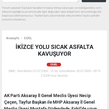
Yorum yazarak Topluluk Kuralları’nı kabul etmiş bulunuyor ve eskilgazetesi.com
sitesine yaptığınız yorumunuzla ilgili doğrudan veya dolaylı tüm sorumluluğu tek
başınıza üstleniyorsunuz. Yazılan tüm yorumlardan site yönetimi hiçbir şekilde
sorumlu tutulamaz.
Anasayfa
ESKİL
İKİZCE YOLU SICAK ASFALTA
KAVUŞUYOR
ESKİL
(NM) - Nuri Mutlu | 01.07.2026 - 13:56, Güncelleme: 02.07.2026 - 09:15
21228+ kez okundu.
AK Parti Aksaray İl Genel Meclis Üyesi Necip
Çeçen, Tayfur Başkan ile MHP Aksaray İl Genel
Meclis Üyesi Mustafa Güdendede, Eskil'de uzun