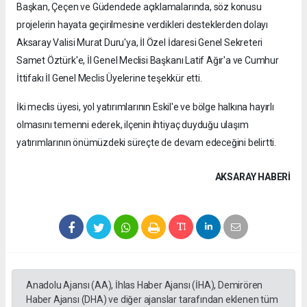
Başkan, Çeçen ve Güdendede açıklamalarında, söz konusu
projelerin hayata geçirilmesine verdikleri desteklerden dolayı
Aksaray Valisi Murat Duru'ya, İl Özel İdaresi Genel Sekreteri
Samet Öztürk'e, İl Genel Meclisi Başkanı Latif Ağır'a ve Cumhur
İttifakı İl Genel Meclis Üyelerine teşekkür etti.
İki meclis üyesi, yol yatırımlarının Eskil'e ve bölge halkına hayırlı
olmasını temenni ederek, ilçenin ihtiyaç duyduğu ulaşım
yatırımlarının önümüzdeki süreçte de devam edeceğini belirtti.
AKSARAY HABERİ
Anadolu Ajansı (AA), İhlas Haber Ajansı (İHA), Demirören
Haber Ajansı (DHA) ve diğer ajanslar tarafından eklenen tüm