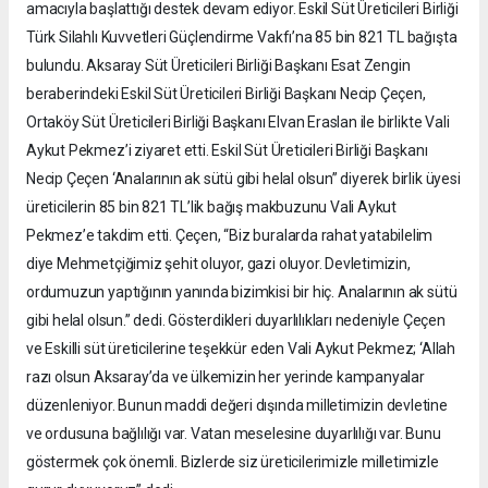
amacıyla başlattığı destek devam ediyor. Eskil Süt Üreticileri Birliği
Türk Silahlı Kuvvetleri Güçlendirme Vakfı’na 85 bin 821 TL bağışta
bulundu. Aksaray Süt Üreticileri Birliği Başkanı Esat Zengin
beraberindeki Eskil Süt Üreticileri Birliği Başkanı Necip Çeçen,
Ortaköy Süt Üreticileri Birliği Başkanı Elvan Eraslan ile birlikte Vali
Aykut Pekmez’i ziyaret etti. Eskil Süt Üreticileri Birliği Başkanı
Necip Çeçen ‘Analarının ak sütü gibi helal olsun” diyerek birlik üyesi
üreticilerin 85 bin 821 TL’lik bağış makbuzunu Vali Aykut
Pekmez’e takdim etti. Çeçen, “Biz buralarda rahat yatabilelim
diye Mehmetçiğimiz şehit oluyor, gazi oluyor. Devletimizin,
ordumuzun yaptığının yanında bizimkisi bir hiç. Analarının ak sütü
gibi helal olsun.” dedi. Gösterdikleri duyarlılıkları nedeniyle Çeçen
ve Eskilli süt üreticilerine teşekkür eden Vali Aykut Pekmez; ‘Allah
razı olsun Aksaray’da ve ülkemizin her yerinde kampanyalar
düzenleniyor. Bunun maddi değeri dışında milletimizin devletine
ve ordusuna bağlılığı var. Vatan meselesine duyarlılığı var. Bunu
göstermek çok önemli. Bizlerde siz üreticilerimizle milletimizle