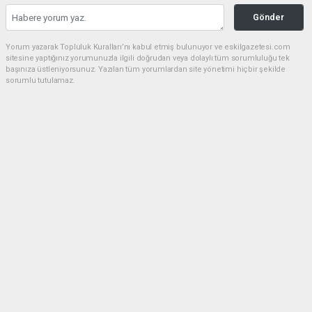
Gönder
Yorum yazarak Topluluk Kuralları’nı kabul etmiş bulunuyor ve eskilgazetesi.com
sitesine yaptığınız yorumunuzla ilgili doğrudan veya dolaylı tüm sorumluluğu tek
başınıza üstleniyorsunuz. Yazılan tüm yorumlardan site yönetimi hiçbir şekilde
sorumlu tutulamaz.
Anasayfa
ESKİL
Eski Başkan Adayından Eskil
Belediyesi'ne Sert Eleştiriler
ESKİL
(NM) - Nuri Mutlu | 20.07.2026 - 18:41, Güncelleme: 20.07.2026 - 20:11
16749 kez okundu.
Eskil'de yerel siyasette dikkat çeken bir açıklama