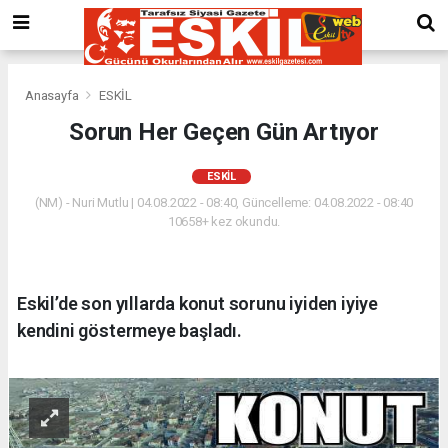
Anasayfa
ESKİL
Sorun Her Geçen Gün Artıyor
ESKİL
(NM) - Nuri Mutlu | 04.08.2022 - 08:40, Güncelleme: 04.08.2022 - 08:40
10658+ kez okundu.
Eskil’de son yıllarda konut sorunu iyiden iyiye
kendini göstermeye başladı.