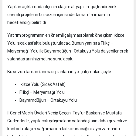
Yapılan açıklamada, ilçenin ulaşım altyapısını güçlendirecek
önemli projelerin bu sezon içerisinde tamamlanmasının
hedeflendiği belirtildi.
Yatırım programının en önemli çalışması olarak öne çıkan İkizce
Yolu, sıcak asfaltla buluşturulacak. Bunun yanı sıra Filikçi–
Meryemağıl Yolu ile Bayramdüğün–Ortakuyu Yolu da yenilenerek
vatandaşların hizmetine sunulacak.
Bu sezon tamamlanması planlanan yol çalışmaları şöyle:
İkizce Yolu (Sıcak Asfalt)
Filikçi – Meryemağıl Yolu
Bayramdüğün – Ortakuyu Yolu
İl Genel Meclis Üyeleri Necip Çeçen, Tayfur Başkan ve Mustafa
Güdendede, yapılacak çalışmaların vatandaşların daha güvenli ve
konforlu ulaşım sağlamasına katkı sunacağını, aynı zamanda