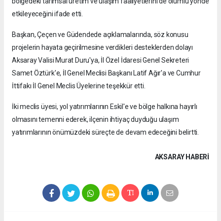
bölgedeki tarımsal üretim ve ulaşım faaliyetlerini de olumlu yönde
etkileyeceğini ifade etti.
Başkan, Çeçen ve Güdendede açıklamalarında, söz konusu
projelerin hayata geçirilmesine verdikleri desteklerden dolayı
Aksaray Valisi Murat Duru'ya, İl Özel İdaresi Genel Sekreteri
Samet Öztürk'e, İl Genel Meclisi Başkanı Latif Ağır'a ve Cumhur
İttifakı İl Genel Meclis Üyelerine teşekkür etti.
İki meclis üyesi, yol yatırımlarının Eskil'e ve bölge halkına hayırlı
olmasını temenni ederek, ilçenin ihtiyaç duyduğu ulaşım
yatırımlarının önümüzdeki süreçte de devam edeceğini belirtti.
AKSARAY HABERİ