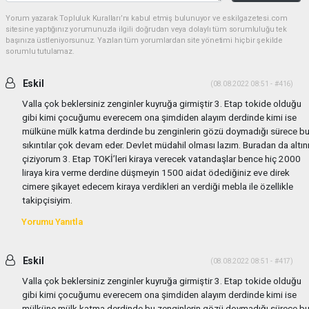
Yorum yazarak Topluluk Kuralları’nı kabul etmiş bulunuyor ve eskilgazetesi.com
sitesine yaptığınız yorumunuzla ilgili doğrudan veya dolaylı tüm sorumluluğu tek
başınıza üstleniyorsunuz. Yazılan tüm yorumlardan site yönetimi hiçbir şekilde
sorumlu tutulamaz.
Eskil
(08.08.2022 08:51 - #416)
Valla çok beklersiniz zenginler kuyruğa girmiştir 3. Etap tokide olduğu
gibi kimi çocuğumu everecem ona şimdiden alayım derdinde kimi ise
mülküne mülk katma derdinde bu zenginlerin gözü doymadığı sürece b
sıkıntılar çok devam eder. Devlet müdahil olması lazım. Buradan da altın
çiziyorum 3. Etap TOKİ’leri kiraya verecek vatandaşlar bence hiç 2000
liraya kira verme derdine düşmeyin 1500 aidat ödediğiniz eve direk
cimere şikayet edecem kiraya verdikleri an verdiği mebla ile özellikle
takipçisiyim.
Yorumu Yanıtla
Eskil
(08.08.2022 08:51 - #417)
Valla çok beklersiniz zenginler kuyruğa girmiştir 3. Etap tokide olduğu
gibi kimi çocuğumu everecem ona şimdiden alayım derdinde kimi ise
mülküne mülk katma derdinde bu zenginlerin gözü doymadığı sürece b