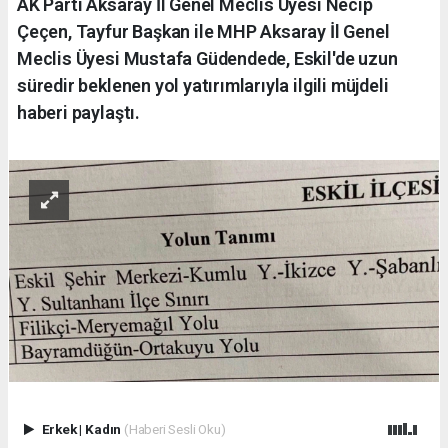
AK Parti Aksaray İl Genel Meclis Üyesi Necip
Çeçen, Tayfur Başkan ile MHP Aksaray İl Genel
Meclis Üyesi Mustafa Güdendede, Eskil'de uzun
süredir beklenen yol yatırımlarıyla ilgili müjdeli
haberi paylaştı.
Erkek
|
Kadın
(Haberi Sesli Oku)