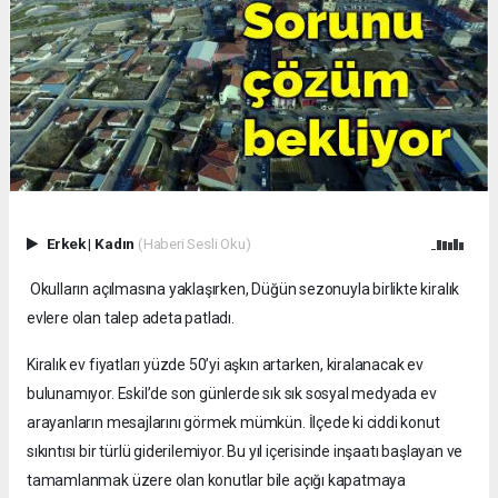
Erkek
|
Kadın
(Haberi Sesli Oku)
Okulların açılmasına yaklaşırken, Düğün sezonuyla birlikte kiralık
evlere olan talep adeta patladı.
Kiralık ev fiyatları yüzde 50’yi aşkın artarken, kiralanacak ev
bulunamıyor. Eskil’de son günlerde sık sık sosyal medyada ev
arayanların mesajlarını görmek mümkün. İlçede ki ciddi konut
sıkıntısı bir türlü giderilemiyor. Bu yıl içerisinde inşaatı başlayan ve
tamamlanmak üzere olan konutlar bile açığı kapatmaya