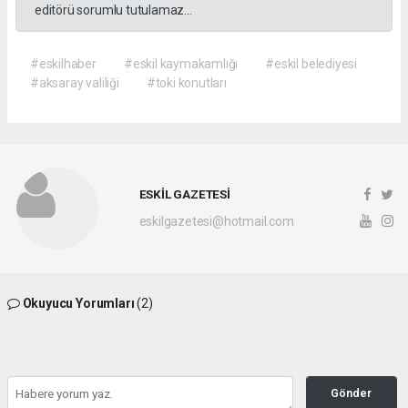
editörü sorumlu tutulamaz...
#eskilhaber
#eskil kaymakamlığı
#eskil belediyesi
#aksaray valiliği
#toki konutları
ESKİL GAZETESİ
eskilgazetesi@hotmail.com
Okuyucu Yorumları
(2)
Gönder