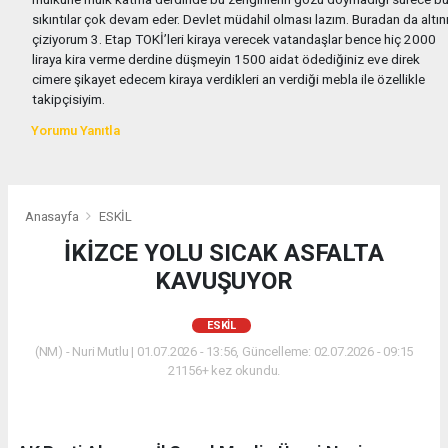
sıkıntılar çok devam eder. Devlet müdahil olması lazım. Buradan da altın
çiziyorum 3. Etap TOKİ’leri kiraya verecek vatandaşlar bence hiç 2000
liraya kira verme derdine düşmeyin 1500 aidat ödediğiniz eve direk
cimere şikayet edecem kiraya verdikleri an verdiği mebla ile özellikle
takipçisiyim.
Yorumu Yanıtla
Anasayfa
ESKİL
İKİZCE YOLU SICAK ASFALTA
KAVUŞUYOR
ESKİL
(NM) - Nuri Mutlu | 01.07.2026 - 13:56, Güncelleme: 02.07.2026 - 09:15
21156+ kez okundu.