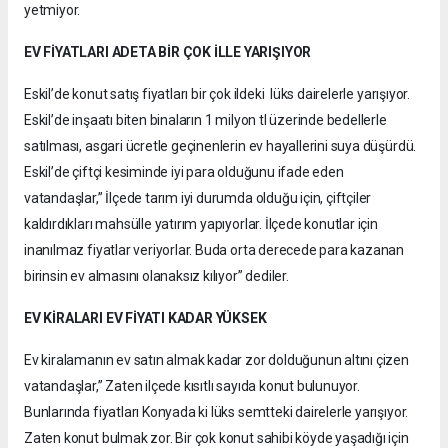
yetmiyor.
EV FİYATLARI ADETA BİR ÇOK İLLE YARIŞIYOR
Eskil’de konut satış fiyatları bir çok ildeki lüks dairelerle yarışıyor.
Eskil’de inşaatı biten binaların 1 milyon tl üzerinde bedellerle
satılması, asgari ücretle geçinenlerin ev hayallerini suya düşürdü.
Eskil’de çiftçi kesiminde iyi para olduğunu ifade eden
vatandaşlar,” İlçede tarım iyi durumda olduğu için, çiftçiler
kaldırdıkları mahsülle yatırım yapıyorlar. İlçede konutlar için
inanılmaz fiyatlar veriyorlar. Buda orta derecede para kazanan
birinsin ev almasını olanaksız kılıyor” dediler.
EV KİRALARI EV FİYATI KADAR YÜKSEK
Ev kiralamanın ev satın almak kadar zor dolduğunun altını çizen
vatandaşlar,” Zaten ilçede kısıtlı sayıda konut bulunuyor.
Bunlarında fiyatları Konyada ki lüks semtteki dairelerle yarışıyor.
Zaten konut bulmak zor. Bir çok konut sahibi köyde yaşadığı için