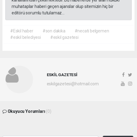
muhataplar haberi geçen ajanslar olup sitemizin hiç bir
editörü sorumlu tutulamaz...
#Eskil haber
#son dakika
#necati belgemen
#eskil belediyesi
#eskil gazetesi
ESKİL GAZETESİ
eskilgazetesi@hotmail.com
Okuyucu Yorumları
(0)