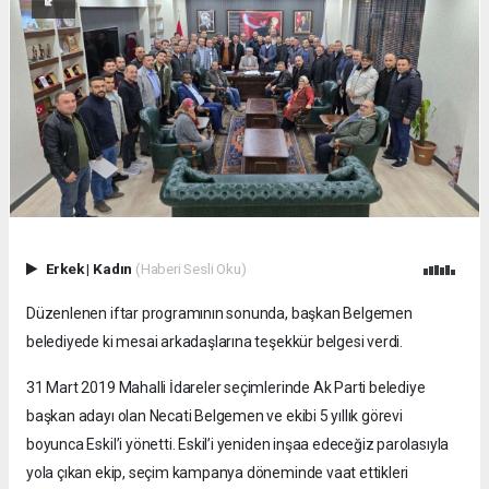
Erkek
|
Kadın
(Haberi Sesli Oku)
Düzenlenen iftar programının sonunda, başkan Belgemen
belediyede ki mesai arkadaşlarına teşekkür belgesi verdi.
31 Mart 2019 Mahalli İdareler seçimlerinde Ak Parti belediye
başkan adayı olan Necati Belgemen ve ekibi 5 yıllık görevi
boyunca Eskil’i yönetti. Eskil’i yeniden inşaa edeceğiz parolasıyla
yola çıkan ekip, seçim kampanya döneminde vaat ettikleri