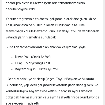
önemli projelerin bu sezon içerisinde tamamlanmasının
hedeflendiği belirtildi.
Yatırım programının en önemli çalışması olarak öne çıkan İkizce
Yolu, sıcak asfaltla buluşturulacak. Bunun yanı sıra Filikçi–
Meryemağıl Yolu ile Bayramdüğün–Ortakuyu Yolu da yenilenerek
vatandaşların hizmetine sunulacak.
Bu sezon tamamlanması planlanan yol çalışmaları şöyle:
İkizce Yolu (Sıcak Asfalt)
Filikçi – Meryemağıl Yolu
Bayramdüğün – Ortakuyu Yolu
İl Genel Meclis Üyeleri Necip Çeçen, Tayfur Başkan ve Mustafa
Güdendede, yapılacak çalışmaların vatandaşların daha güvenli ve
konforlu ulaşım sağlamasına katkı sunacağını, aynı zamanda
bölgedeki tarımsal üretim ve ulaşım faaliyetlerini de olumlu yönde
etkileyeceğini ifade etti.