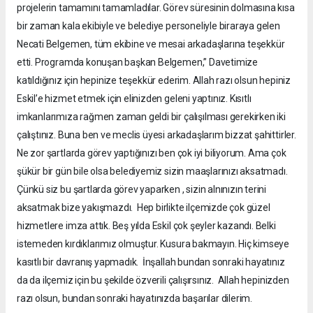
projelerin tamamını tamamladılar. Görev süresinin dolmasına kısa
bir zaman kala ekibiyle ve belediye personeliyle biraraya gelen
Necati Belgemen, tüm ekibine ve mesai arkadaşlarına teşekkür
etti. Programda konuşan başkan Belgemen,” Davetimize
katıldığınız için hepinize teşekkür ederim. Allah razı olsun hepiniz
Eskil’e hizmet etmek için elinizden geleni yaptınız. Kısıtlı
imkanlarımıza rağmen zaman geldi bir çalışılması gerekirken iki
çalıştınız. Buna ben ve meclis üyesi arkadaşlarım bizzat şahittirler.
Ne zor şartlarda görev yaptığınızı ben çok iyi biliyorum. Ama çok
şükür bir gün bile olsa belediyemiz sizin maaşlarınızı aksatmadı.
Çünkü siz bu şartlarda görev yaparken , sizin alnınızın terini
aksatmak bize yakışmazdı. Hep birlikte ilçemizde çok güzel
hizmetlere imza attık. Beş yılda Eskil çok şeyler kazandı. Belki
istemeden kırdıklarımız olmuştur. Kusura bakmayın. Hiç kimseye
kasıtlı bir davranış yapmadık. İnşallah bundan sonraki hayatınız
da da ilçemiz için bu şekilde özverili çalışırsınız. Allah hepinizden
razı olsun, bundan sonraki hayatınızda başarılar dilerim.