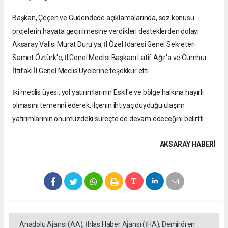
Başkan, Çeçen ve Güdendede açıklamalarında, söz konusu
projelerin hayata geçirilmesine verdikleri desteklerden dolayı
Aksaray Valisi Murat Duru'ya, İl Özel İdaresi Genel Sekreteri
Samet Öztürk'e, İl Genel Meclisi Başkanı Latif Ağır'a ve Cumhur
İttifakı İl Genel Meclis Üyelerine teşekkür etti.
İki meclis üyesi, yol yatırımlarının Eskil'e ve bölge halkına hayırlı
olmasını temenni ederek, ilçenin ihtiyaç duyduğu ulaşım
yatırımlarının önümüzdeki süreçte de devam edeceğini belirtti.
AKSARAY HABERİ
Anadolu Ajansı (AA), İhlas Haber Ajansı (İHA), Demirören