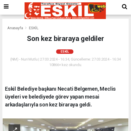
Anasayfa
ESKİL
Son kez biraraya geldiler
ESKİL
(NM) - Nuri Mutlu | 27.03.2024 - 16:34, Güncelleme: 27.03.2024 - 16:34
10866+ kez okundu.
Eskil Belediye başkanı Necati Belgemen, Meclis
üyeleri ve belediyede görev yapan mesai
arkadaşlarıyla son kez biraraya geldi.