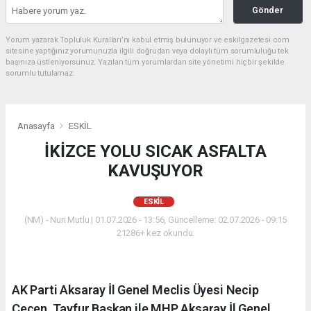
Gönder
Yorum yazarak Topluluk Kuralları’nı kabul etmiş bulunuyor ve eskilgazetesi.com
sitesine yaptığınız yorumunuzla ilgili doğrudan veya dolaylı tüm sorumluluğu tek
başınıza üstleniyorsunuz. Yazılan tüm yorumlardan site yönetimi hiçbir şekilde
sorumlu tutulamaz.
Anasayfa
ESKİL
İKİZCE YOLU SICAK ASFALTA
KAVUŞUYOR
ESKİL
(NM) - Nuri Mutlu | 01.07.2026 - 13:56, Güncelleme: 02.07.2026 - 09:15
21286+ kez okundu.
AK Parti Aksaray İl Genel Meclis Üyesi Necip
Çeçen, Tayfur Başkan ile MHP Aksaray İl Genel