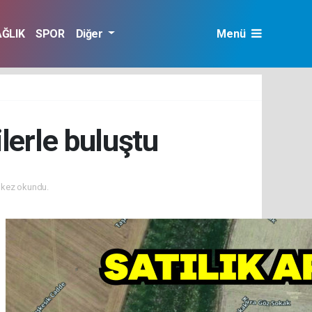
AĞLIK
SPOR
Diğer
Menü
ilerle buluştu
kez okundu.