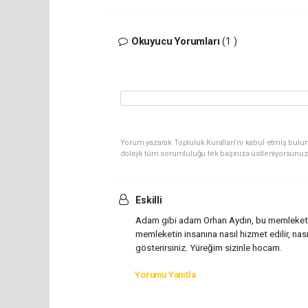
Okuyucu Yorumları
(1 )
Yorum yazarak Topluluk Kuralları’nı kabul etmiş bulun
dolaylı tüm sorumluluğu tek başınıza üstleniyorsunuz
Eskilli
Adam gibi adam Orhan Aydın, bu memleketin z
memleketin insanına nasıl hizmet edilir, nası
gösterirsiniz. Yüreğim sizinle hocam.
Yorumu Yanıtla