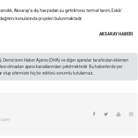
ancılık, Aksaray'a dış havzadan su getirilmesi, termal tarım, Eskil/
ağıtımı konularında projeleri bulunmaktadır.
AKSARAY HABERİ
), Demirören Haber Ajansı (DHA) ve diğer ajanslar tarafından eklenen
lesi olmadan ajans kanallarından çekilmektedir. Bu haberlerde yer
 olup sitemizin hiç bir editörü sorumlu tutulamaz...
l.com