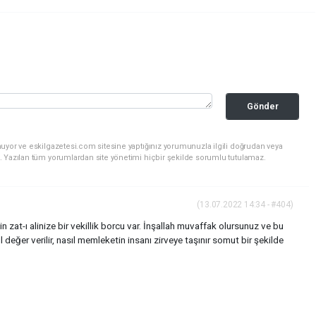
Gönder
uyor ve eskilgazetesi.com sitesine yaptığınız yorumunuzla ilgili doğrudan veya
. Yazılan tüm yorumlardan site yönetimi hiçbir şekilde sorumlu tutulamaz.
(13.07.2022 14:34 - #404)
at-ı alinize bir vekillik borcu var. İnşallah muvaffak olursunuz ve bu
l değer verilir, nasıl memleketin insanı zirveye taşınır somut bir şekilde