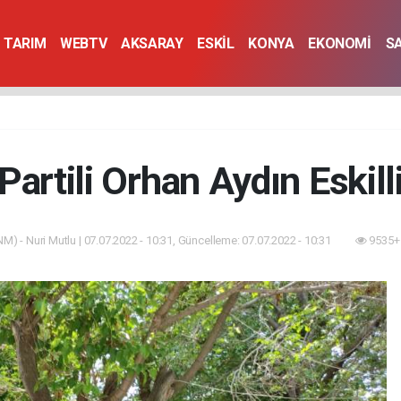
TARIM
WEBTV
AKSARAY
ESKİL
KONYA
EKONOMİ
S
 Partili Orhan Aydın Eskill
M) - Nuri Mutlu | 07.07.2022 - 10:31, Güncelleme: 07.07.2022 - 10:31
9535+ 