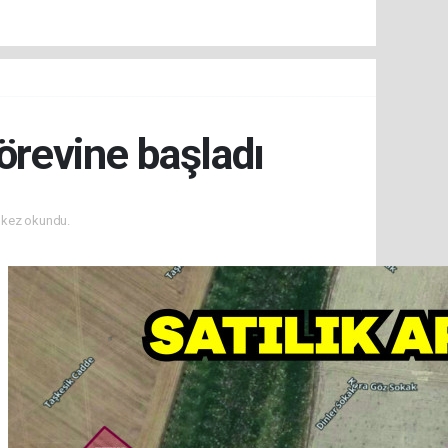
örevine başladı
kez okundu.