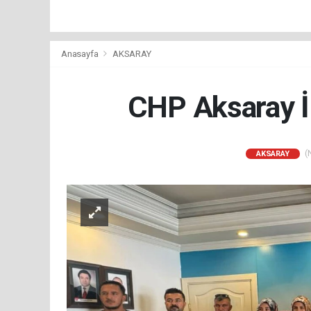
Anasayfa
AKSARAY
CHP Aksaray İl
(N
AKSARAY