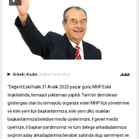
Erkek
|
Kadın
(Haberi Sesli Oku)
"Değerli Eskil halkı 31 Aralık 2023 pazar günü MHP Eskil
teşkilatında, temayül yoklaması yapıldı. Tam bir demokrasi
göstergesi olan bu temayülü organize eden MHP İlçe yönetimine
ve eski-yeni ilçe başkanlarımıza, eski-yeni ülkü ocakları
başkanlarımıza belediye meclis üyelerimize, il genel meclis
üyemize, il başkan yardımcımız ve tüm delege arkadaşlarımıza
seçimin aday arkadaşlarımla beraber salonda olup samimiyet ve