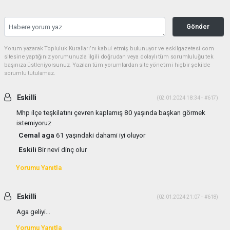
Gönder
Yorum yazarak Topluluk Kuralları’nı kabul etmiş bulunuyor ve eskilgazetesi.com
sitesine yaptığınız yorumunuzla ilgili doğrudan veya dolaylı tüm sorumluluğu tek
başınıza üstleniyorsunuz. Yazılan tüm yorumlardan site yönetimi hiçbir şekilde
sorumlu tutulamaz.
Eskilli
(02.01.2024 18:34 - #617)
Mhp ilçe teşkilatını çevren kaplamış 80 yaşında başkan görmek
istemiyoruz
Cemal aga
61 yaşındaki dahami iyi oluyor
Eskili
Bir nevi dinç olur
Yorumu Yanıtla
Eskilli
(02.01.2024 21:07 - #618)
Aga geliyi...
Yorumu Yanıtla