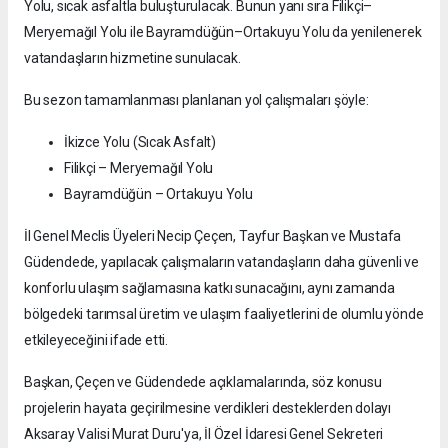
Yolu, sıcak asfaltla buluşturulacak. Bunun yanı sıra Filikçi–
Meryemağıl Yolu ile Bayramdüğün–Ortakuyu Yolu da yenilenerek
vatandaşların hizmetine sunulacak.
Bu sezon tamamlanması planlanan yol çalışmaları şöyle:
İkizce Yolu (Sıcak Asfalt)
Filikçi – Meryemağıl Yolu
Bayramdüğün – Ortakuyu Yolu
İl Genel Meclis Üyeleri Necip Çeçen, Tayfur Başkan ve Mustafa
Güdendede, yapılacak çalışmaların vatandaşların daha güvenli ve
konforlu ulaşım sağlamasına katkı sunacağını, aynı zamanda
bölgedeki tarımsal üretim ve ulaşım faaliyetlerini de olumlu yönde
etkileyeceğini ifade etti.
Başkan, Çeçen ve Güdendede açıklamalarında, söz konusu
projelerin hayata geçirilmesine verdikleri desteklerden dolayı
Aksaray Valisi Murat Duru'ya, İl Özel İdaresi Genel Sekreteri