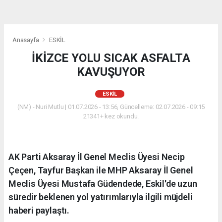
Anasayfa
ESKİL
İKİZCE YOLU SICAK ASFALTA
KAVUŞUYOR
ESKİL
(NM) - Nuri Mutlu | 01.07.2026 - 13:56, Güncelleme: 02.07.2026 - 09:15
21341+ kez okundu.
AK Parti Aksaray İl Genel Meclis Üyesi Necip
Çeçen, Tayfur Başkan ile MHP Aksaray İl Genel
Meclis Üyesi Mustafa Güdendede, Eskil'de uzun
süredir beklenen yol yatırımlarıyla ilgili müjdeli
haberi paylaştı.