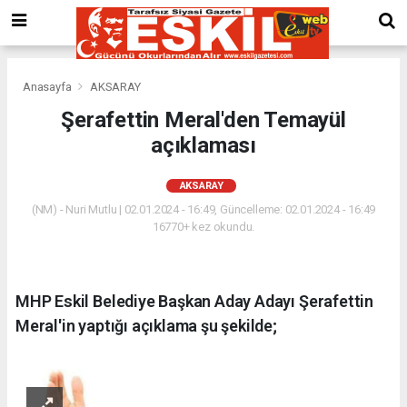
Anasayfa
AKSARAY
Şerafettin Meral'den Temayül
açıklaması
AKSARAY
(NM) - Nuri Mutlu | 02.01.2024 - 16:49, Güncelleme: 02.01.2024 - 16:49
16770+ kez okundu.
MHP Eskil Belediye Başkan Aday Adayı Şerafettin
Meral'in yaptığı açıklama şu şekilde;