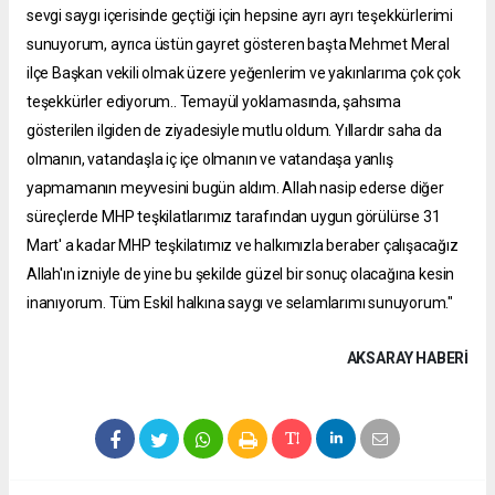
sevgi saygı içerisinde geçtiği için hepsine ayrı ayrı teşekkürlerimi
sunuyorum, ayrıca üstün gayret gösteren başta Mehmet Meral
ilçe Başkan vekili olmak üzere yeğenlerim ve yakınlarıma çok çok
teşekkürler ediyorum..
Temayül yoklamasında, şahsıma
gösterilen ilgiden de ziyadesiyle mutlu oldum. Yıllardır saha da
olmanın, vatandaşla iç içe olmanın ve vatandaşa yanlış
yapmamanın meyvesini bugün aldım. Allah nasip ederse diğer
süreçlerde MHP teşkilatlarımız tarafından uygun görülürse 31
Mart' a kadar MHP teşkilatımız ve halkımızla beraber çalışacağız
Allah'ın izniyle de yine bu şekilde güzel bir sonuç olacağına kesin
inanıyorum. Tüm Eskil halkına s
aygı ve selamlarımı sunuyorum."
AKSARAY HABERİ