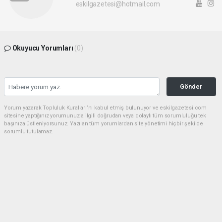
eskilgazetesi@hotmail.com
Okuyucu Yorumları
(0)
Gönder
Yorum yazarak Topluluk Kuralları’nı kabul etmiş bulunuyor ve eskilgazetesi.com
sitesine yaptığınız yorumunuzla ilgili doğrudan veya dolaylı tüm sorumluluğu tek
başınıza üstleniyorsunuz. Yazılan tüm yorumlardan site yönetimi hiçbir şekilde
sorumlu tutulamaz.
Anasayfa
ESKİL
Eski Başkan Adayından Eskil
Belediyesi'ne Sert Eleştiriler