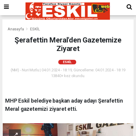
Anasayfa
ESKİL
Şerafettin Meral'den Gazetemize
Ziyaret
ESKİL
(NM) - Nuri Mutlu | 04.01.2024 - 18:19, Güncelleme: 04.01.2024 - 18:19
13840+ kez okundu.
MHP Eskil belediye başkan aday adayı Şerafettin
Meral gazetemizi ziyaret etti.