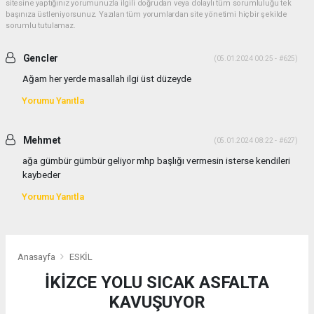
sitesine yaptığınız yorumunuzla ilgili doğrudan veya dolaylı tüm sorumluluğu tek
başınıza üstleniyorsunuz. Yazılan tüm yorumlardan site yönetimi hiçbir şekilde
sorumlu tutulamaz.
Gencler
(05.01.2024 00:25 - #625)
Ağam her yerde masallah ilgi üst düzeyde
Yorumu Yanıtla
Mehmet
(05.01.2024 08:22 - #627)
ağa gümbür gümbür geliyor mhp başlığı vermesin isterse kendileri
kaybeder
Yorumu Yanıtla
Anasayfa
ESKİL
İKİZCE YOLU SICAK ASFALTA
KAVUŞUYOR