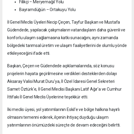
Filikçi – Meryemağıl Yolu
Bayramdüğün – Ortakuyu Yolu
İl Genel Meclis Üyeleri Necip Çeçen, Tayfur Başkan ve Mustafa
Güdendede, yapılacak çalışmaların vatandaşların daha güvenli ve
konforlu ulaşım sağlamasına katkı sunacağını, aynı zamanda
bölgedeki tarımsal üretim ve ulaşım faaliyetlerini de olumlu yönde
etkileyeceğini ifade etti.
Başkan, Çeçen ve Güdendede açıklamalarında, söz konusu
projelerin hayata geçirilmesine verdikleri desteklerden dolayı
Aksaray Valisi Murat Duru'ya, İl Özel İdaresi Genel Sekreteri
Samet Öztürk'e, İl Genel Meclisi Başkanı Latif Ağır'a ve Cumhur
İttifakı İl Genel Meclis Üyelerine teşekkür etti.
İki meclis üyesi, yol yatırımlarının Eskil'e ve bölge halkına hayırlı
olmasını temenni ederek, ilçenin ihtiyaç duyduğu ulaşım
yatırımlarının önümüzdeki süreçte de devam edeceğini belirtti.