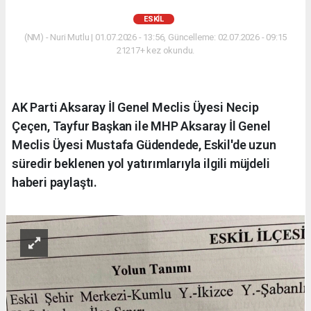
ESKİL
(NM) - Nuri Mutlu | 01.07.2026 - 13:56, Güncelleme: 02.07.2026 - 09:15
21217+ kez okundu.
AK Parti Aksaray İl Genel Meclis Üyesi Necip
Çeçen, Tayfur Başkan ile MHP Aksaray İl Genel
Meclis Üyesi Mustafa Güdendede, Eskil'de uzun
süredir beklenen yol yatırımlarıyla ilgili müjdeli
haberi paylaştı.