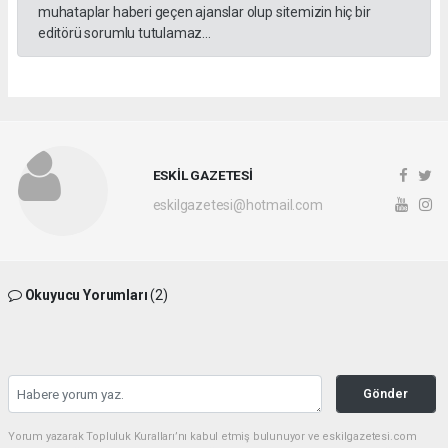
muhataplar haberi geçen ajanslar olup sitemizin hiç bir
editörü sorumlu tutulamaz...
ESKİL GAZETESİ
eskilgazetesi@hotmail.com
Okuyucu Yorumları
(2)
Gönder
Yorum yazarak Topluluk Kuralları’nı kabul etmiş bulunuyor ve eskilgazetesi.com