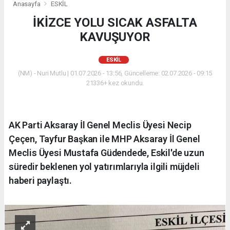
Anasayfa
ESKİL
İKİZCE YOLU SICAK ASFALTA
KAVUŞUYOR
ESKİL
(NM) - Nuri Mutlu | 01.07.2026 - 13:56, Güncelleme: 02.07.2026 - 09:15
21336+ kez okundu.
AK Parti Aksaray İl Genel Meclis Üyesi Necip
Çeçen, Tayfur Başkan ile MHP Aksaray İl Genel
Meclis Üyesi Mustafa Güdendede, Eskil'de uzun
süredir beklenen yol yatırımlarıyla ilgili müjdeli
haberi paylaştı.