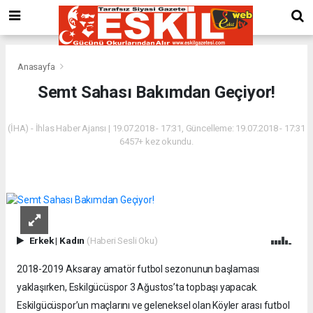
Anasayfa
Semt Sahası Bakımdan Geçiyor!
(İHA) - İhlas Haber Ajansı | 19.07.2018 - 17:31, Güncelleme: 19.07.2018 - 17:31
6457+ kez okundu.
Erkek
|
Kadın
(Haberi Sesli Oku)
2018-2019 Aksaray amatör futbol sezonunun başlaması
yaklaşırken, Eskilgücüspor 3 Ağustos’ta topbaşı yapacak.
Eskilgücüspor’un maçlarını ve geleneksel olan Köyler arası futbol