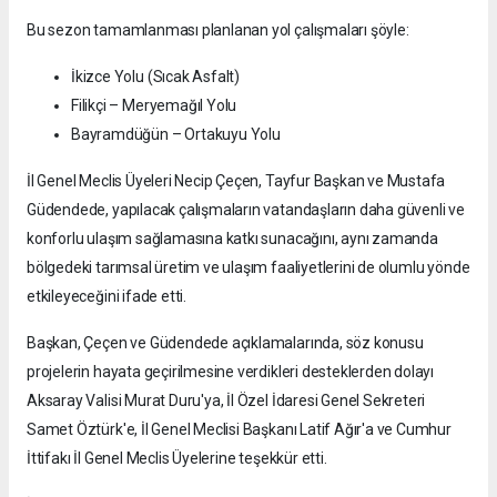
Bu sezon tamamlanması planlanan yol çalışmaları şöyle:
İkizce Yolu (Sıcak Asfalt)
Filikçi – Meryemağıl Yolu
Bayramdüğün – Ortakuyu Yolu
İl Genel Meclis Üyeleri Necip Çeçen, Tayfur Başkan ve Mustafa
Güdendede, yapılacak çalışmaların vatandaşların daha güvenli ve
konforlu ulaşım sağlamasına katkı sunacağını, aynı zamanda
bölgedeki tarımsal üretim ve ulaşım faaliyetlerini de olumlu yönde
etkileyeceğini ifade etti.
Başkan, Çeçen ve Güdendede açıklamalarında, söz konusu
projelerin hayata geçirilmesine verdikleri desteklerden dolayı
Aksaray Valisi Murat Duru'ya, İl Özel İdaresi Genel Sekreteri
Samet Öztürk'e, İl Genel Meclisi Başkanı Latif Ağır'a ve Cumhur
İttifakı İl Genel Meclis Üyelerine teşekkür etti.