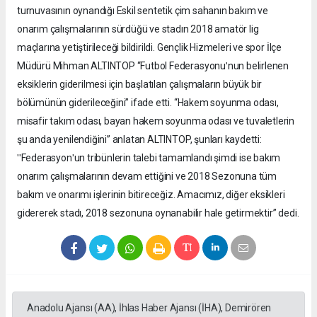
turnuvasının oynandığı Eskil sentetik çim sahanın bakım ve
onarım çalışmalarının sürdüğü ve stadın 2018 amatör lig
maçlarına yetiştirileceği bildirildi. Gençlik Hizmeleri ve spor İlçe
Müdürü Mihman ALTINTOP “Futbol Federasyonuʹnun belirlenen
eksiklerin giderilmesi için başlatılan çalışmaların büyük bir
bölümünün giderileceğini” ifade etti. “Hakem soyunma odası,
misafir takım odası, bayan hakem soyunma odası ve tuvaletlerin
şu anda yenilendiğini” anlatan ALTINTOP, şunları kaydetti:
ʹʹFederasyonʹun tribünlerin talebi tamamlandı şimdi ise bakım
onarım çalışmalarının devam ettiğini ve 2018 Sezonuna tüm
bakım ve onarımı işlerinin bitireceğiz. Amacımız, diğer eksikleri
gidererek stadı, 2018 sezonuna oynanabilir hale getirmektir” dedi.
Anadolu Ajansı (AA), İhlas Haber Ajansı (İHA), Demirören