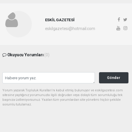
ESKİL GAZETESİ
eskilgazetesi@hotmail.com
Okuyucu Yorumları
(0)
Gönder
Yorum yazarak Topluluk Kuralları’nı kabul etmiş bulunuyor ve eskilgazetesi.com
sitesine yaptığınız yorumunuzla ilgili doğrudan veya dolaylı tüm sorumluluğu tek
başınıza üstleniyorsunuz. Yazılan tüm yorumlardan site yönetimi hiçbir şekilde
sorumlu tutulamaz.