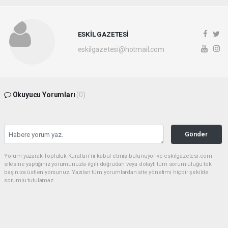
ESKİL GAZETESİ
eskilgazetesi@hotmail.com
Okuyucu Yorumları
(0)
Gönder
Yorum yazarak Topluluk Kuralları’nı kabul etmiş bulunuyor ve eskilgazetesi.com
sitesine yaptığınız yorumunuzla ilgili doğrudan veya dolaylı tüm sorumluluğu tek
başınıza üstleniyorsunuz. Yazılan tüm yorumlardan site yönetimi hiçbir şekilde
sorumlu tutulamaz.