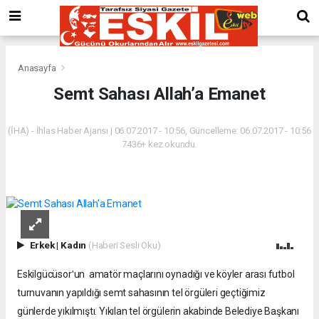
Anasayfa
Semt Sahası Allah’a Emanet
(İHA) - İhlas Haber Ajansı | 06.07.2017 - 10:56, Güncelleme: 06.07.2017 - 10:56
7436+ kez okundu.
Erkek
|
Kadın
(Haberi Sesli Oku)
Eskilgücüsorʹun amatör maçlarını oynadığı ve köyler arası futbol
turnuvanın yapıldığı semt sahasının tel örgüleri geçtiğimiz
günlerde yıkılmıştı. Yıkılan tel örgülerin akabinde Belediye Başkanı