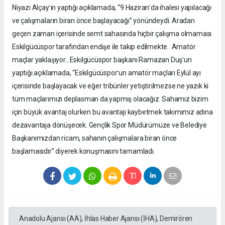
Niyazi Alçayʹın yaptığı açıklamada, “9 Haziranʹda ihalesi yapılacağı
ve çalışmaların biran önce başlayacağı” yönündeydi. Aradan
geçen zaman içerisinde semt sahasında hiçbir çalışma olmaması
Eskilgücüspor tarafından endişe ile takip edilmekte. Amatör
maçlar yaklaşıyor…Eskilgücüspor başkanı Ramazan Duşʹun
yaptığı açıklamada, “Eskilgücüsporʹun amatör maçları Eylül ayı
içerisinde başlayacak ve eğer tribünler yetiştirilmezse ne yazık ki
tüm maçlarımızı deplasman da yapmış olacağız. Sahamız bizim
için büyük avantaj olurken bu avantajı kaybetmek takımımız adına
dezavantaja dönüşecek. Gençlik Spor Müdürümüze ve Belediye
Başkanımızdan ricam, sahanın çalışmalara biran önce
başlamasıdır” diyerek konuşmasını tamamladı.
Anadolu Ajansı (AA), İhlas Haber Ajansı (İHA), Demirören