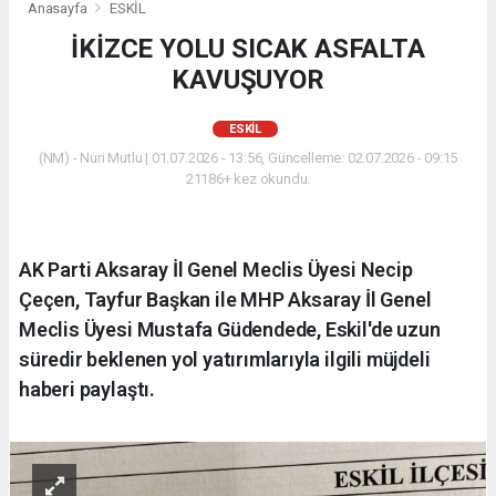
Anasayfa
ESKİL
İKİZCE YOLU SICAK ASFALTA
KAVUŞUYOR
ESKİL
(NM) - Nuri Mutlu | 01.07.2026 - 13:56, Güncelleme: 02.07.2026 - 09:15
21186+ kez okundu.
AK Parti Aksaray İl Genel Meclis Üyesi Necip
Çeçen, Tayfur Başkan ile MHP Aksaray İl Genel
Meclis Üyesi Mustafa Güdendede, Eskil'de uzun
süredir beklenen yol yatırımlarıyla ilgili müjdeli
haberi paylaştı.