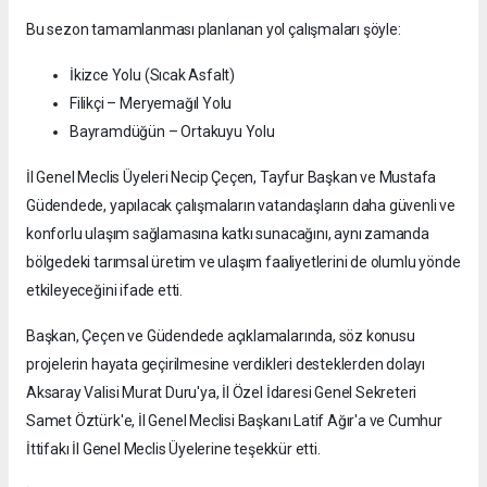
Bu sezon tamamlanması planlanan yol çalışmaları şöyle:
İkizce Yolu (Sıcak Asfalt)
Filikçi – Meryemağıl Yolu
Bayramdüğün – Ortakuyu Yolu
İl Genel Meclis Üyeleri Necip Çeçen, Tayfur Başkan ve Mustafa
Güdendede, yapılacak çalışmaların vatandaşların daha güvenli ve
konforlu ulaşım sağlamasına katkı sunacağını, aynı zamanda
bölgedeki tarımsal üretim ve ulaşım faaliyetlerini de olumlu yönde
etkileyeceğini ifade etti.
Başkan, Çeçen ve Güdendede açıklamalarında, söz konusu
projelerin hayata geçirilmesine verdikleri desteklerden dolayı
Aksaray Valisi Murat Duru'ya, İl Özel İdaresi Genel Sekreteri
Samet Öztürk'e, İl Genel Meclisi Başkanı Latif Ağır'a ve Cumhur
İttifakı İl Genel Meclis Üyelerine teşekkür etti.