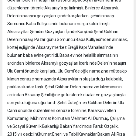
düzenlenen törenle Aksaray'a getirilmişti. Binlerce Aksaraylı,
Delen'in naaşını gözyaşları içinde karşılarken, şehidin naaşı
Somuncu Baba Külliyesinde bulunan morga kaldırılmıştı.
Aksaraylılar Şehidini Gözyaşları İçinde Karşıladı Şehit Gökhan
Delen'in naaşı, Pazar günü Somuncu Baba Külliyesi'nden alınarak,
kortej eşliğinde Aksaray merkez Ereğli Kapı Mahallesi'nde
bulunan baba evine getirildi. Baba evinde helallik alınmasının
ardından, binlerce Aksaraylı gözyaşları içerisinde Delen'in naaşını
Ulu Cami önünde karşıladı.. Ulu Cami'de öğle namazına müteakip
kılınan cenaze namazında Aksaraylıların oluşturduğu kalabalık,
parklara kadar taştı. Şehit Gökhan Delen, namazın kılınmasının
ardından Aksaray Şehitliğine götürülerek dualar ve gözyaşlarıyla
son yolculuğuna uğurlandı. Şehit Üsteğmen Gökhan Delen'in Ulu
Cami önünde düzenlenen cenaze törenine; Kara Kuvvetleri
Komutanlığı Mühimmat Komutanı Mehmet Ali Durmuş, Çalışma
ve Sosyal Güvenlik Bakanlığı Bakan Yardımcısı Faruk Özçelik,
2015 yılı geçici hükümet Enerji ve Tabii Kaynaklar Bakanı Ali Rıza