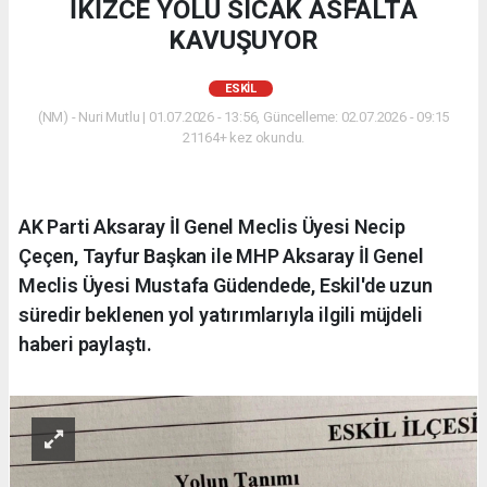
İKİZCE YOLU SICAK ASFALTA
KAVUŞUYOR
ESKİL
(NM) - Nuri Mutlu | 01.07.2026 - 13:56, Güncelleme: 02.07.2026 - 09:15
21164+ kez okundu.
AK Parti Aksaray İl Genel Meclis Üyesi Necip
Çeçen, Tayfur Başkan ile MHP Aksaray İl Genel
Meclis Üyesi Mustafa Güdendede, Eskil'de uzun
süredir beklenen yol yatırımlarıyla ilgili müjdeli
haberi paylaştı.