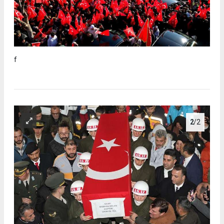
f
2
/2