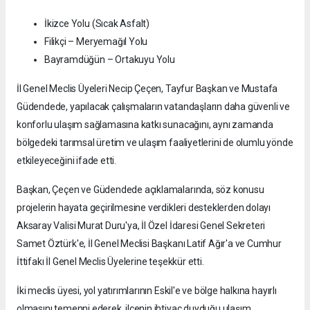
İkizce Yolu (Sıcak Asfalt)
Filikçi – Meryemağıl Yolu
Bayramdüğün – Ortakuyu Yolu
İl Genel Meclis Üyeleri Necip Çeçen, Tayfur Başkan ve Mustafa
Güdendede, yapılacak çalışmaların vatandaşların daha güvenli ve
konforlu ulaşım sağlamasına katkı sunacağını, aynı zamanda
bölgedeki tarımsal üretim ve ulaşım faaliyetlerini de olumlu yönde
etkileyeceğini ifade etti.
Başkan, Çeçen ve Güdendede açıklamalarında, söz konusu
projelerin hayata geçirilmesine verdikleri desteklerden dolayı
Aksaray Valisi Murat Duru'ya, İl Özel İdaresi Genel Sekreteri
Samet Öztürk'e, İl Genel Meclisi Başkanı Latif Ağır'a ve Cumhur
İttifakı İl Genel Meclis Üyelerine teşekkür etti.
İki meclis üyesi, yol yatırımlarının Eskil'e ve bölge halkına hayırlı
olmasını temenni ederek, ilçenin ihtiyaç duyduğu ulaşım