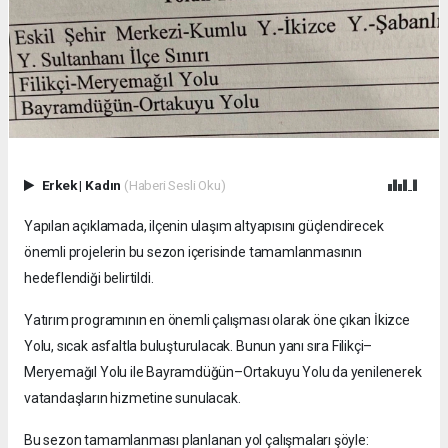
Erkek
|
Kadın
(Haberi Sesli Oku)
Yapılan açıklamada, ilçenin ulaşım altyapısını güçlendirecek
önemli projelerin bu sezon içerisinde tamamlanmasının
hedeflendiği belirtildi.
Yatırım programının en önemli çalışması olarak öne çıkan İkizce
Yolu, sıcak asfaltla buluşturulacak. Bunun yanı sıra Filikçi–
Meryemağıl Yolu ile Bayramdüğün–Ortakuyu Yolu da yenilenerek
vatandaşların hizmetine sunulacak.
Bu sezon tamamlanması planlanan yol çalışmaları şöyle: