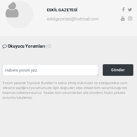
ESKİL GAZETESİ
eskilgazetesi@hotmail.com
Okuyucu Yorumları
(0)
Gönder
Yorum yazarak Topluluk Kuralları’nı kabul etmiş bulunuyor ve eskilgazetesi.com
sitesine yaptığınız yorumunuzla ilgili doğrudan veya dolaylı tüm sorumluluğu tek
başınıza üstleniyorsunuz. Yazılan tüm yorumlardan site yönetimi hiçbir şekilde
sorumlu tutulamaz.
Anasayfa
ESKİL
Eski Başkan Adayından Eskil