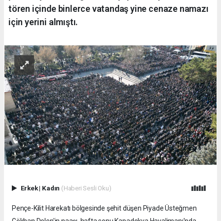
tören içinde binlerce vatandaş yine cenaze namazı
için yerini almıştı.
Erkek
|
Kadın
(Haberi Sesli Oku)
Pençe-Kilit Harekatı bölgesinde şehit düşen Piyade Üsteğmen
Gökhan Delen'in naaşı, hafta sonu Kapadokya Havalimanı'nda