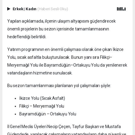
Erkek
|
Kadın
(Haberi Sesli Oku)
Yapılan açıklamada, ilçenin ulaşım altyapısını güçlendirecek
önemli projelerin bu sezon içerisinde tamamlanmasının
hedeflendiği belirtildi.
Yatırım programının en önemli çalışması olarak öne çıkan İkizce
Yolu, sıcak asfaltla buluşturulacak. Bunun yanı sıra Filikçi–
Meryemağıl Yolu ile Bayramdüğün–Ortakuyu Yolu da yenilenerek
vatandaşların hizmetine sunulacak.
Bu sezon tamamlanması planlanan yol çalışmaları şöyle:
İkizce Yolu (Sıcak Asfalt)
Filikçi – Meryemağıl Yolu
Bayramdüğün – Ortakuyu Yolu
İl Genel Meclis Üyeleri Necip Çeçen, Tayfur Başkan ve Mustafa
Güdendede, yapılacak çalışmaların vatandaşların daha güvenli ve