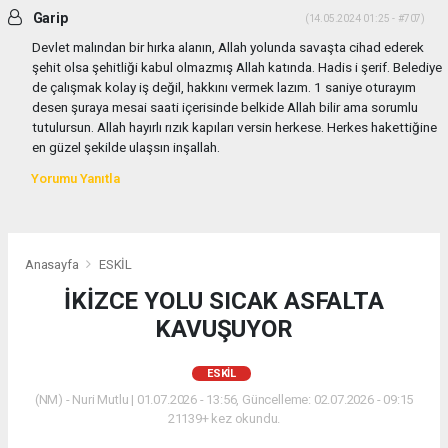
Garip
(14.05.2024 01:25 - #707)
Devlet malından bir hırka alanın, Allah yolunda savaşta cihad ederek
şehit olsa şehitliği kabul olmazmış Allah katında. Hadis i şerif. Belediye
de çalışmak kolay iş değil, hakkını vermek lazım. 1 saniye oturayım
desen şuraya mesai saati içerisinde belkide Allah bilir ama sorumlu
tutulursun. Allah hayırlı rızık kapıları versin herkese. Herkes hakettiğine
en güzel şekilde ulaşsın inşallah.
Yorumu Yanıtla
Anasayfa
ESKİL
İKİZCE YOLU SICAK ASFALTA
KAVUŞUYOR
ESKİL
(NM) - Nuri Mutlu | 01.07.2026 - 13:56, Güncelleme: 02.07.2026 - 09:15
21139+ kez okundu.