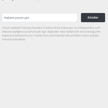
Gönder
Yorum yazarak Topluluk Kuralları’nı kabul etmiş bulunuyor ve eskilgazetesi.com
sitesine yaptığınız yorumunuzla ilgili doğrudan veya dolaylı tüm sorumluluğu tek
başınıza üstleniyorsunuz. Yazılan tüm yorumlardan site yönetimi hiçbir şekilde
sorumlu tutulamaz.
Anasayfa
ESKİL
Eski Başkan Adayından Eskil
Belediyesi'ne Sert Eleştiriler
ESKİL
(NM) - Nuri Mutlu | 20.07.2026 - 18:41, Güncelleme: 20.07.2026 - 20:11
16498 kez okundu.