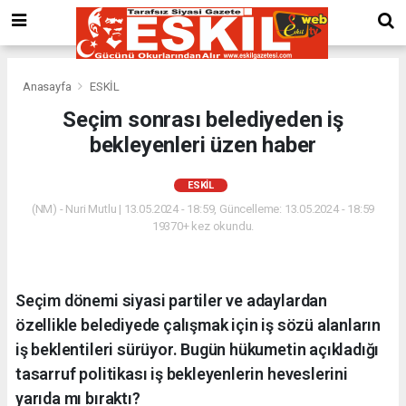
Anasayfa
ESKİL
Seçim sonrası belediyeden iş
bekleyenleri üzen haber
ESKİL
(NM) - Nuri Mutlu | 13.05.2024 - 18:59, Güncelleme: 13.05.2024 - 18:59
19370+ kez okundu.
Seçim dönemi siyasi partiler ve adaylardan
özellikle belediyede çalışmak için iş sözü alanların
iş beklentileri sürüyor. Bugün hükumetin açıkladığı
tasarruf politikası iş bekleyenlerin heveslerini
yarıda mı bıraktı?