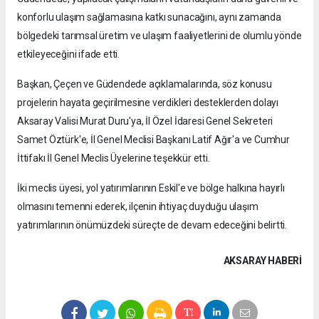
konforlu ulaşım sağlamasına katkı sunacağını, aynı zamanda
bölgedeki tarımsal üretim ve ulaşım faaliyetlerini de olumlu yönde
etkileyeceğini ifade etti.
Başkan, Çeçen ve Güdendede açıklamalarında, söz konusu
projelerin hayata geçirilmesine verdikleri desteklerden dolayı
Aksaray Valisi Murat Duru'ya, İl Özel İdaresi Genel Sekreteri
Samet Öztürk'e, İl Genel Meclisi Başkanı Latif Ağır'a ve Cumhur
İttifakı İl Genel Meclis Üyelerine teşekkür etti.
İki meclis üyesi, yol yatırımlarının Eskil'e ve bölge halkına hayırlı
olmasını temenni ederek, ilçenin ihtiyaç duyduğu ulaşım
yatırımlarının önümüzdeki süreçte de devam edeceğini belirtti.
AKSARAY HABERİ