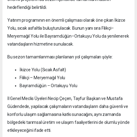
hedeflendiği belirtildi.
Yatırım programının en önemli çalışması olarak öne çıkan İkizce
Yolu, sıcak asfaltla buluşturulacak. Bunun yanı sıra Filikçi–
Meryemağıl Yolu ile Bayramdüğün–Ortakuyu Yolu da yenilenerek
vatandaşların hizmetine sunulacak.
Bu sezon tamamlanması planlanan yol çalışmaları şöyle:
İkizce Yolu (Sıcak Asfalt)
Filikçi – Meryemağıl Yolu
Bayramdüğün – Ortakuyu Yolu
İl Genel Meclis Üyeleri Necip Çeçen, Tayfur Başkan ve Mustafa
Güdendede, yapılacak çalışmaların vatandaşların daha güvenli ve
konforlu ulaşım sağlamasına katkı sunacağını, aynı zamanda
bölgedeki tarımsal üretim ve ulaşım faaliyetlerini de olumlu yönde
etkileyeceğini ifade etti.