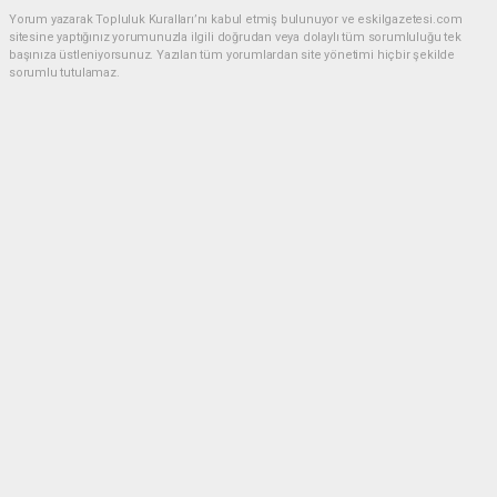
Yorum yazarak Topluluk Kuralları’nı kabul etmiş bulunuyor ve eskilgazetesi.com
sitesine yaptığınız yorumunuzla ilgili doğrudan veya dolaylı tüm sorumluluğu tek
başınıza üstleniyorsunuz. Yazılan tüm yorumlardan site yönetimi hiçbir şekilde
sorumlu tutulamaz.
Anasayfa
ESKİL
Eski Başkan Adayından Eskil
Belediyesi'ne Sert Eleştiriler
ESKİL
(NM) - Nuri Mutlu | 20.07.2026 - 18:41, Güncelleme: 20.07.2026 - 20:11
18034 kez okundu.
Eskil'de yerel siyasette dikkat çeken bir açıklama
yapıldı.