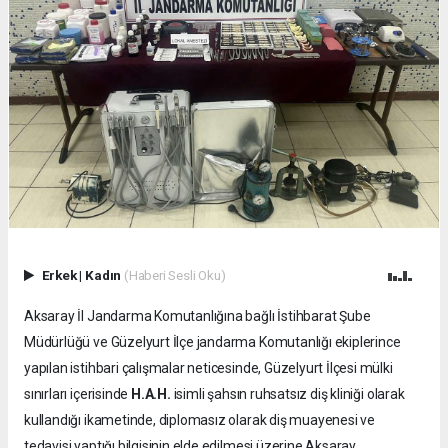
Erkek
|
Kadın
(Haberi Sesli Oku)
Aksaray İl Jandarma Komutanlığına bağlı İstihbarat Şube
Müdürlüğü ve Güzelyurt İlçe jandarma Komutanlığı ekiplerince
yapılan istihbari çalışmalar neticesinde, Güzelyurt İlçesi mülki
sınırları içerisinde
H.A.H.
isimli şahsın ruhsatsız diş kliniği olarak
kullandığı ikametinde, diplomasız olarak diş muayenesi ve
tedavisi yaptığı bilgisinin elde edilmesi üzerine Aksaray