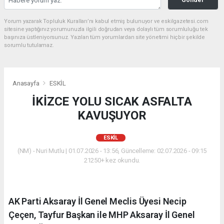
Yorum yazarak Topluluk Kuralları’nı kabul etmiş bulunuyor ve eskilgazetesi.com
sitesine yaptığınız yorumunuzla ilgili doğrudan veya dolaylı tüm sorumluluğu tek
başınıza üstleniyorsunuz. Yazılan tüm yorumlardan site yönetimi hiçbir şekilde
sorumlu tutulamaz.
Anasayfa
ESKİL
İKİZCE YOLU SICAK ASFALTA
KAVUŞUYOR
ESKİL
(NM) - Nuri Mutlu | 01.07.2026 - 13:56, Güncelleme: 02.07.2026 - 09:15
21250+ kez okundu.
AK Parti Aksaray İl Genel Meclis Üyesi Necip
Çeçen, Tayfur Başkan ile MHP Aksaray İl Genel