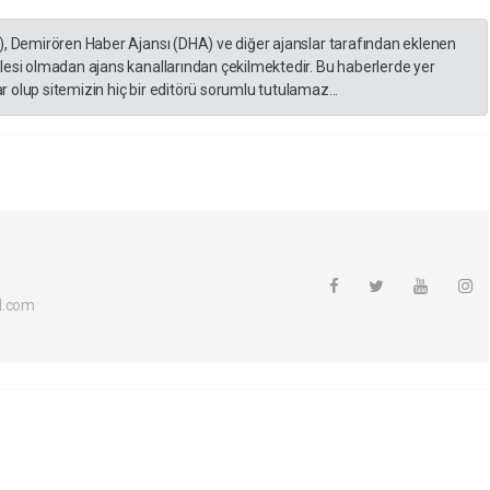
), Demirören Haber Ajansı (DHA) ve diğer ajanslar tarafından eklenen
lesi olmadan ajans kanallarından çekilmektedir. Bu haberlerde yer
 olup sitemizin hiç bir editörü sorumlu tutulamaz...
l.com