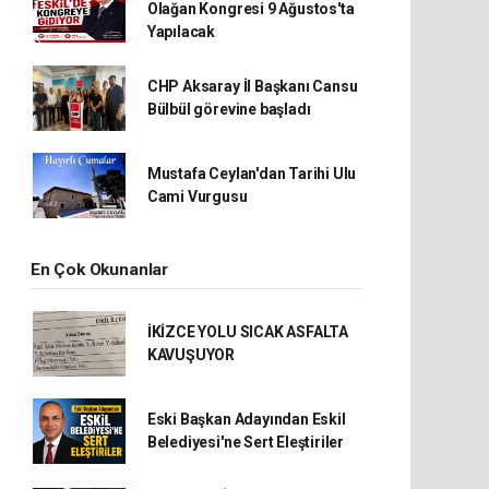
Olağan Kongresi 9 Ağustos'ta
Yapılacak
CHP Aksaray İl Başkanı Cansu
Bülbül görevine başladı
Mustafa Ceylan'dan Tarihi Ulu
Cami Vurgusu
En Çok Okunanlar
İKİZCE YOLU SICAK ASFALTA
KAVUŞUYOR
Eski Başkan Adayından Eskil
Belediyesi'ne Sert Eleştiriler