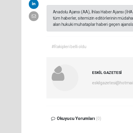
Anadolu Ajansı (AA), İhlas Haber Ajansı (İHA
tüm haberler, sitemizin editörlerinin müdaha
alan hukuki muhataplar haberi geçen ajanslar
#Rakipleri belli oldu
ESKİL GAZETESİ
eskilgazetesi@hotmai
Okuyucu Yorumları
(0)