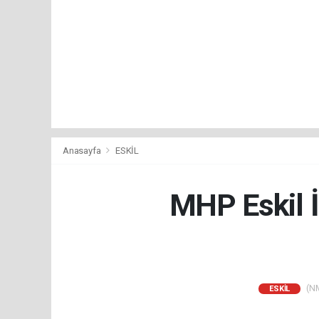
Anasayfa
ESKİL
MHP Eskil İ
(NM
ESKİL