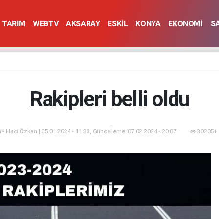
TARIM
WEBTV
AKSARAY
ESKİL
KONYA
EKONOMİ
S
Rakipleri belli oldu
 - Hacı Özkan | 05.01.2024 - 11:33, Güncelleme: 07.02.2024 - 20:07
30205+ 