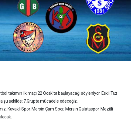
ol takımın ilk maçı 22 Ocak'ta başlayacağı söyleniyor. Eskil Tuz
a şu şekilde: 7.Grupta mücadele edeceğiz.
rımız, Kavaklı Spor, Mersin Çam Spor, Mersin Galataspor, Mezitli
ılacak.