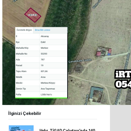
İlginizi Çekebilir
Iğdır, TİGAD Çalıştayı’nda 140