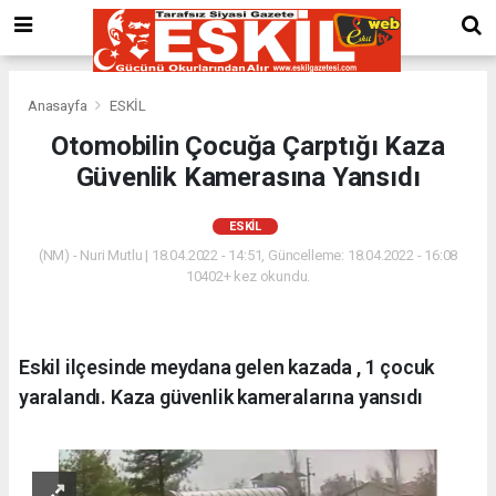
Anasayfa
ESKİL
Otomobilin Çocuğa Çarptığı Kaza
Güvenlik Kamerasına Yansıdı
ESKİL
(NM) - Nuri Mutlu | 18.04.2022 - 14:51, Güncelleme: 18.04.2022 - 16:08
10402+ kez okundu.
Eskil ilçesinde meydana gelen kazada , 1 çocuk
yaralandı. Kaza güvenlik kameralarına yansıdı