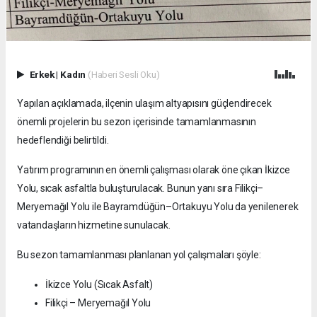
Erkek
|
Kadın
(Haberi Sesli Oku)
Yapılan açıklamada, ilçenin ulaşım altyapısını güçlendirecek
önemli projelerin bu sezon içerisinde tamamlanmasının
hedeflendiği belirtildi.
Yatırım programının en önemli çalışması olarak öne çıkan İkizce
Yolu, sıcak asfaltla buluşturulacak. Bunun yanı sıra Filikçi–
Meryemağıl Yolu ile Bayramdüğün–Ortakuyu Yolu da yenilenerek
vatandaşların hizmetine sunulacak.
Bu sezon tamamlanması planlanan yol çalışmaları şöyle:
İkizce Yolu (Sıcak Asfalt)
Filikçi – Meryemağıl Yolu