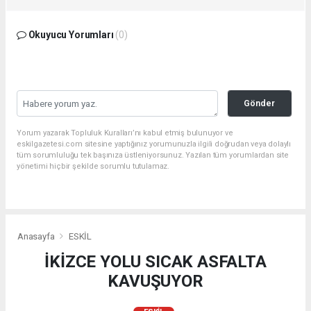
Okuyucu Yorumları
(0)
Gönder
Yorum yazarak Topluluk Kuralları’nı kabul etmiş bulunuyor ve
eskilgazetesi.com sitesine yaptığınız yorumunuzla ilgili doğrudan veya dolaylı
tüm sorumluluğu tek başınıza üstleniyorsunuz. Yazılan tüm yorumlardan site
yönetimi hiçbir şekilde sorumlu tutulamaz.
Anasayfa
ESKİL
İKİZCE YOLU SICAK ASFALTA
KAVUŞUYOR