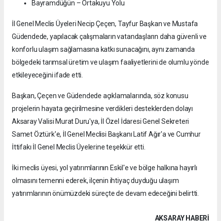
Bayramdüğün – Ortakuyu Yolu
İl Genel Meclis Üyeleri Necip Çeçen, Tayfur Başkan ve Mustafa
Güdendede, yapılacak çalışmaların vatandaşların daha güvenli ve
konforlu ulaşım sağlamasına katkı sunacağını, aynı zamanda
bölgedeki tarımsal üretim ve ulaşım faaliyetlerini de olumlu yönde
etkileyeceğini ifade etti.
Başkan, Çeçen ve Güdendede açıklamalarında, söz konusu
projelerin hayata geçirilmesine verdikleri desteklerden dolayı
Aksaray Valisi Murat Duru'ya, İl Özel İdaresi Genel Sekreteri
Samet Öztürk'e, İl Genel Meclisi Başkanı Latif Ağır'a ve Cumhur
İttifakı İl Genel Meclis Üyelerine teşekkür etti.
İki meclis üyesi, yol yatırımlarının Eskil'e ve bölge halkına hayırlı
olmasını temenni ederek, ilçenin ihtiyaç duyduğu ulaşım
yatırımlarının önümüzdeki süreçte de devam edeceğini belirtti.
AKSARAY HABERİ