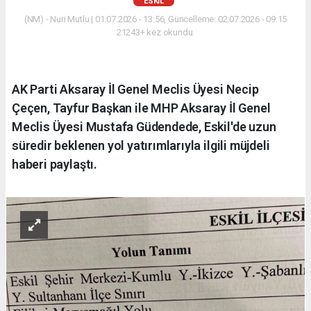
ESKİL
(NM) - Nuri Mutlu | 01.07.2026 - 13:56, Güncelleme: 02.07.2026 - 09:15
21243+ kez okundu.
AK Parti Aksaray İl Genel Meclis Üyesi Necip
Çeçen, Tayfur Başkan ile MHP Aksaray İl Genel
Meclis Üyesi Mustafa Güdendede, Eskil'de uzun
süredir beklenen yol yatırımlarıyla ilgili müjdeli
haberi paylaştı.