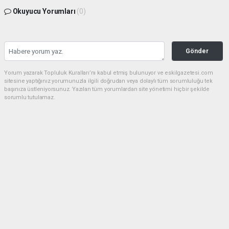
Okuyucu Yorumları
(0)
Gönder
Yorum yazarak Topluluk Kuralları’nı kabul etmiş bulunuyor ve eskilgazetesi.com
sitesine yaptığınız yorumunuzla ilgili doğrudan veya dolaylı tüm sorumluluğu tek
başınıza üstleniyorsunuz. Yazılan tüm yorumlardan site yönetimi hiçbir şekilde
sorumlu tutulamaz.
Anasayfa
ESKİL
Eski Başkan Adayından Eskil
Belediyesi'ne Sert Eleştiriler
ESKİL
(NM) - Nuri Mutlu | 20.07.2026 - 18:41, Güncelleme: 20.07.2026 - 20:11
15946 kez okundu.