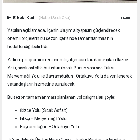
Erkek
|
Kadın
(Haberi Sesli Oku)
Yapılan açıklamada, ilçenin ulaşım altyapısını güçlendirecek
önemli projelerin bu sezon içerisinde tamamlanmasının
hedeflendiği belirtildi.
Yatırım programının en önemli çalışması olarak öne çıkan İkizce
Yolu, sıcak asfaltla buluşturulacak. Bunun yanı sıra Filikçi–
Meryemağıl Yolu ile Bayramdüğün–Ortakuyu Yolu da yenilenerek
vatandaşların hizmetine sunulacak.
Bu sezon tamamlanması planlanan yol çalışmaları şöyle:
İkizce Yolu (Sıcak Asfalt)
Filikçi – Meryemağıl Yolu
Bayramdüğün – Ortakuyu Yolu
İl Genel Meclis Üyeleri Necip Çeçen, Tayfur Başkan ve Mustafa