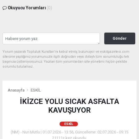
Okuyucu Yorumları
(0)
Gönder
Yorum yazarak Topluluk Kuralları’nı kabul etmiş bulunuyor ve eskilgazetesi.com
sitesine yaptığınız yorumunuzla ilgili doğrudan veya dolaylı tüm sorumluluğu tek
başınıza üstleniyorsunuz. Yazılan tüm yorumlardan site yönetimi hiçbir şekilde
sorumlu tutulamaz.
Anasayfa
ESKİL
İKİZCE YOLU SICAK ASFALTA
KAVUŞUYOR
ESKİL
(NM) - Nuri Mutlu | 01.07.2026 - 13:56, Güncelleme: 02.07.2026 - 09:15
21111+ kez okundu.