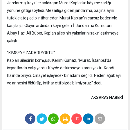
Jandarma, köylüler saldırgan Murat Kaplan'ın köy mezarlığı
yönüne gittiği söyledi. Mezarlığa giden jandarma, başına aynı
tüfekle ateş edip intihar eden Murat Kaplan'ın cansız bedeniyle
karşılaştı. Olayın ardından köye gelen İl Jandarma Komutanı
Albay Hacı Ali Büber, Kaplan ailesinin yakınlarını sakinleştirmeye
çalıştı.
"KİMSEYE ZARARI YOKTU"
Kaplan ailesinin komşusu Kerim Kurnaz, ''Murat, İstanbul'da
inşaatlarda çalışıyordu. Köyde de kimseye zararı yoktu. Kendi
halinde biriydi. Cinayet işleyecek bir adam değildi. Neden ağabeyi
ve annesini öldürüp, intihar etti bizde bilmiyoruz." dedi.
AKSARAY HABERİ