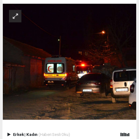
Erkek
|
Kadın
(Haberi Sesli Oku)