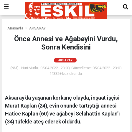
Anasayfa
AKSARAY
Önce Annesi ve Ağabeyini Vurdu,
Sonra Kendisini
AKSARAY
(NM) - Nuri Mutlu | 05.04.2022 - 23:03, Güncelleme: 05.04.2022 - 23:03
11332+ kez okundu.
Aksaray'da yaşanan korkunç olayda, inşaat işçisi
Murat Kaplan (24), evin önünde tartıştığı annesi
Hatice Kaplan (60) ve ağabeyi Selahattin Kaplan'ı
(34) tüfekle ateş ederek öldürdü.