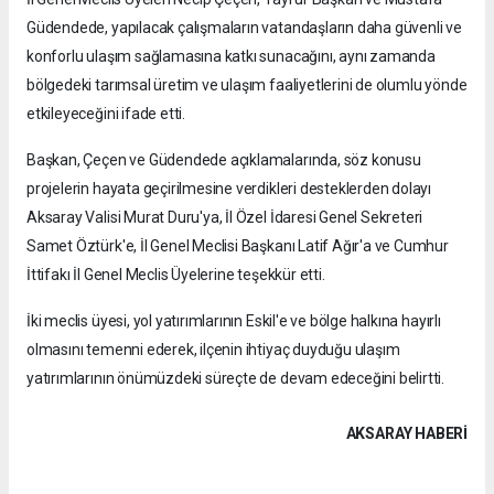
Güdendede, yapılacak çalışmaların vatandaşların daha güvenli ve
konforlu ulaşım sağlamasına katkı sunacağını, aynı zamanda
bölgedeki tarımsal üretim ve ulaşım faaliyetlerini de olumlu yönde
etkileyeceğini ifade etti.
Başkan, Çeçen ve Güdendede açıklamalarında, söz konusu
projelerin hayata geçirilmesine verdikleri desteklerden dolayı
Aksaray Valisi Murat Duru'ya, İl Özel İdaresi Genel Sekreteri
Samet Öztürk'e, İl Genel Meclisi Başkanı Latif Ağır'a ve Cumhur
İttifakı İl Genel Meclis Üyelerine teşekkür etti.
İki meclis üyesi, yol yatırımlarının Eskil'e ve bölge halkına hayırlı
olmasını temenni ederek, ilçenin ihtiyaç duyduğu ulaşım
yatırımlarının önümüzdeki süreçte de devam edeceğini belirtti.
AKSARAY HABERİ