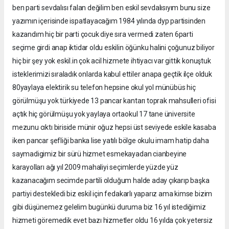
ben parti sevdalısı falan değilim ben eskil sevdalısıyım bunu size
yazımın içerisinde ispatlayacağım 1984 yılında dyp partisinden
kazandım hiç bir parti çocuk diye sıra vermedi zaten 6parti
seçime girdi anap iktidar oldu eskilin öğünku halini çoğunuz biliyor
hiç bir şey yok eskil.in çok acil hizmete ihtiyacı var gittik konuştuk
isteklerimizi sıraladık onlarda kabul ettiler anapa geçtik ilçe olduk
80yaylaya elektirik su telefon hepsine okul yol münübüs hiç
görülmüşu yok türkiyede 13 pancar kantarı toprak mahsulleri ofisi
açtık hiç görülmüşu yok yaylaya ortaokul 17 tane üniversite
mezunu cıktı biriside münir oğuz hepsi üst seviyede eskile kasaba
iken pancar şefliği banka lise yatılı bölge okulu imam hatip daha
saymadigimiz bir sürü hizmet esmekayadan cianbeyine
karayolları ağı yıl 2009 mahaliyi seçimlerde yüzde yüz
kazanacağım secimde partili olduğum halde aday çıkarıp başka
partiyi destekledi biz eskil için fedakarlı yaparız ama kimse bizim
gibi düşünemez gelelim bugünkü duruma biz 16 yıl istediğimiz
hizmeti göremedik evet bazı hizmetler oldu 16 yılda çok yetersiz