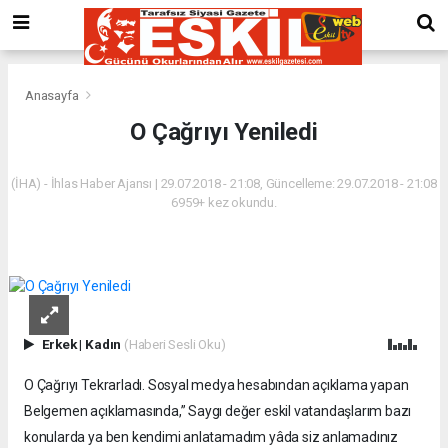
Anasayfa
O Çağrıyı Yeniledi
(İHA) - İhlas Haber Ajansı | 29.07.2018 - 21:08, Güncelleme: 29.07.2018 - 21:08
6959+ kez okundu.
Erkek
|
Kadın
(Haberi Sesli Oku)
O Çağrıyı Tekrarladı. Sosyal medya hesabından açıklama yapan
Belgemen açıklamasında,” Saygı değer eskil vatandaşlarım bazı
konularda ya ben kendimi anlatamadım yâda siz anlamadınız