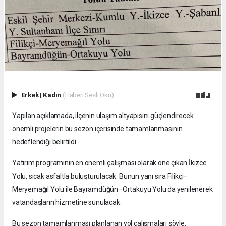
Erkek
|
Kadın
(Haberi Sesli Oku)
Yapılan açıklamada, ilçenin ulaşım altyapısını güçlendirecek
önemli projelerin bu sezon içerisinde tamamlanmasının
hedeflendiği belirtildi.
Yatırım programının en önemli çalışması olarak öne çıkan İkizce
Yolu, sıcak asfaltla buluşturulacak. Bunun yanı sıra Filikçi–
Meryemağıl Yolu ile Bayramdüğün–Ortakuyu Yolu da yenilenerek
vatandaşların hizmetine sunulacak.
Bu sezon tamamlanması planlanan yol çalışmaları şöyle: