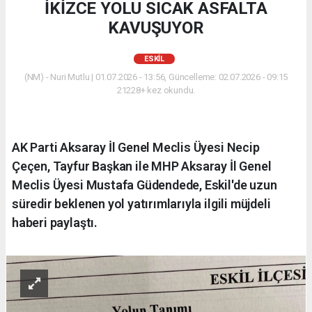
İKİZCE YOLU SICAK ASFALTA
KAVUŞUYOR
ESKİL
(NM) - Nuri Mutlu | 01.07.2026 - 13:56, Güncelleme: 02.07.2026 - 09:15
21228+ kez okundu.
AK Parti Aksaray İl Genel Meclis Üyesi Necip
Çeçen, Tayfur Başkan ile MHP Aksaray İl Genel
Meclis Üyesi Mustafa Güdendede, Eskil'de uzun
süredir beklenen yol yatırımlarıyla ilgili müjdeli
haberi paylaştı.