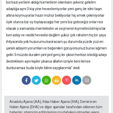
biz bazı yerlerin aldığı hizmetlerin sıkıntısını çekeriz gelelim
adaylığa aynı 3 kişi yine heveslerniyorlar yeni genç ler elini taşın
altına koymuyorlar hazır mühür bekliyorlar hiç emek çekmiyorlar
öyle olunca biz oy toplayacağız her yere biz gideceğiz onlar reis
olacak o zamanda memleketin ve seçmenin kıymetini bilmiyorlar
ben aday ve reislik heveslisi değilim şükür çok rahatım hiç bir şeye
ihtiyacında yok huzurumu kaciracam şu durumda yüzde yüz en
şanslı adayım yorumları ve beğenileri görüyorsunuz buna rağmen
gelin 3 müzde duralım pırıl pırıl genç ler çıksın herkez istediği adayı
desteklesin aynı kişiler çıkarsa allahın izniyle beni kimse
durduramaz buda böyle biline saygılarımla” dedi
Anadolu Ajansı (AA), İhlas Haber Ajansı (İHA), Demirören
Haber Ajansı (DHA) ve diğer ajanslar tarafından eklenen tüm
haberler, sitemizin editörlerinin müdahalesi olmadan ajans