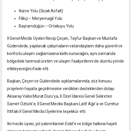
İkizce Yolu (Sıcak Asfalt)
Filikçi – Meryemağıl Yolu
Bayramdüğün – Ortakuyu Yolu
İl Genel Meclis Üyeleri Necip Çeçen, Tayfur Başkan ve Mustafa
Güdendede, yapılacak çalışmaların vatandaşların daha güvenli ve
konforlu ulaşım sağlamasına katkı sunacağını, aynı zamanda
bölgedeki tarımsal üretim ve ulaşım faaliyetlerini de olumlu yönde
etkileyeceğini ifade etti.
Başkan, Çeçen ve Güdendede açıklamalarında, söz konusu
projelerin hayata geçirilmesine verdikleri desteklerden dolayı
Aksaray Valisi Murat Duru'ya, İl Özel İdaresi Genel Sekreteri
Samet Öztürk'e, İl Genel Meclisi Başkanı Latif Ağır'a ve Cumhur
İttifakı İl Genel Meclis Üyelerine teşekkür etti.
İki meclis üyesi, yol yatırımlarının Eskil'e ve bölge halkına hayırlı