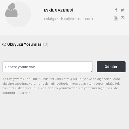
ESKİL GAZETESİ
eskilgazetesi@hotmail.com
Okuyucu Yorumları
(0)
Gönder
Yorum yazarak Topluluk Kuralları’nı kabul etmiş bulunuyor ve eskilgazetesi.com
sitesine yaptığınız yorumunuzla ilgili doğrudan veya dolaylı tüm sorumluluğu tek
başınıza üstleniyorsunuz. Yazılan tüm yorumlardan site yönetimi hiçbir şekilde
sorumlu tutulamaz.
Anasayfa
ESKİL
Eski Başkan Adayından Eskil