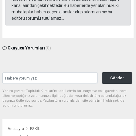
kanallarından çekilmektedir. Bu haberlerde yer alan hukuki
muhataplar haberi geçen ajanslar olup sitemizin hiç bir
editörü sorumlu tutulamaz...
Okuyucu Yorumları
(0)
Gönder
Yorum yazarak Topluluk Kuralları’nı kabul etmiş bulunuyor ve eskilgazetesi.com
sitesine yaptığınız yorumunuzla ilgili doğrudan veya dolaylı tüm sorumluluğu tek
başınıza üstleniyorsunuz. Yazılan tüm yorumlardan site yönetimi hiçbir şekilde
sorumlu tutulamaz.
Anasayfa
ESKİL