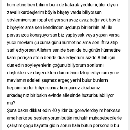
hürmetine ben bilirim beni de katarak yediler içtiler diyen
zavallı kardeşlerim böyle birşey varda biliyorsan
söylemiyorsan ispat ediyorsan avaz avaz bağır yok böyle
birşeyler ama sen kendinden uydurup birilerinin lafı ile
pervasızca konuşuyorsan biz yaptıysak veya yapan varsa
yüce mevlam şu cuma günü hürmetine ama sen iftira atıp
sarf ediyorsan Allahım senide beni de bu günün hürmetine
kahrı perişan etsin bende dua ediyorum sizde Allah için
dua edin söyleyenlerin çoğunu biliyorum sonlarını
düştükleri ve düşecekleri durumlarını takip ediyorum yüce
mevlamın adaleti şaşmaz ergeç yerini bulur bunların
hepsini sizler biliyorsunuz komşunuz akrabanız
arkadaşınız bir bakın evinde ailesinde huzur bulabiliyor
mu?
Şuna bakın dikkat edin 40 yıldır bu görevlerdeyim herkese
ama herkese sesleniyorum bütün muhalif muhasebecilerle
çalıştım çoğu hayatta gidin sorun hala bütün personele bu