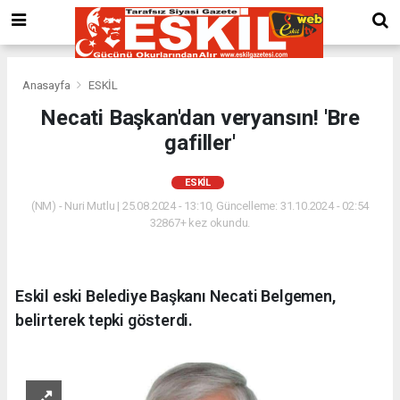
Anasayfa
ESKİL
Necati Başkan'dan veryansın! 'Bre
gafiller'
ESKİL
(NM) - Nuri Mutlu | 25.08.2024 - 13:10, Güncelleme: 31.10.2024 - 02:54
32867+ kez okundu.
Eskil eski Belediye Başkanı Necati Belgemen,
belirterek tepki gösterdi.