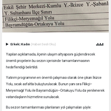
Erkek
|
Kadın
(Haberi Sesli Oku)
Yapılan açıklamada, ilçenin ulaşım altyapısını güçlendirecek
önemli projelerin bu sezon içerisinde tamamlanmasının
hedeflendiği belirtildi.
Yatırım programının en önemli çalışması olarak öne çıkan İkizce
Yolu, sıcak asfaltla buluşturulacak. Bunun yanı sıra Filikçi–
Meryemağıl Yolu ile Bayramdüğün–Ortakuyu Yolu da yenilenerek
vatandaşların hizmetine sunulacak.
Bu sezon tamamlanması planlanan yol çalışmaları şöyle: