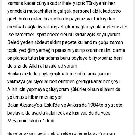
zamana kadar dünya kadar ihale yaptık Türkiye’nin her
yerindeki müteahhitlerle çalıştık personel aldık kadastro
geçti bütün gelen hizmetlerde payımız var bir kişiden
menfaat sağladıysak rüşvet çıkar sağladıysak söylemezler
ise namertler ispat edecekler bu kadar açık söylüyorum
Belediyeden abdest aldım peçete kullandım çoğu zaman
toplu yediğim yemeğin parasını yatırıp oranın malını daima
ön planda tutan bir adama bunu söyleye biliyorsanız beni
de sizi de Allah a havale ediyorum
Bunları sizlerle paylaşmak istemezdim ama çanımı
yakmaya çalışıyorlar ben elimden geldiği kadar her şeyi
Allah için yapmaya çalışıyorum şükürler olsun allahım da
yolumuzu itibarımızı açıyor
Bakın Aksaray’da, Eskil'de ve Ankara’da 1984'te siyasete
başlayıp da ayakta kalan çok az kişi var. Bu da yüce
Mevlamın takdiri...' dedi.
Güzel bir akşam geçirmek için elden ödeme kolaylığı sunan