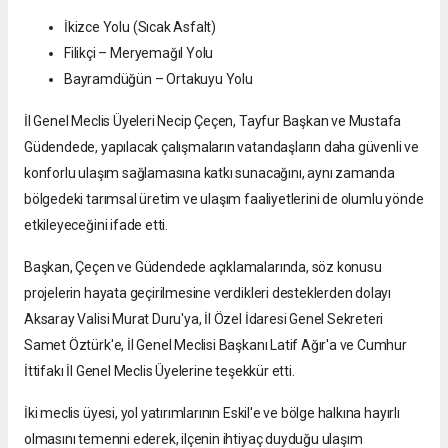
İkizce Yolu (Sıcak Asfalt)
Filikçi – Meryemağıl Yolu
Bayramdüğün – Ortakuyu Yolu
İl Genel Meclis Üyeleri Necip Çeçen, Tayfur Başkan ve Mustafa
Güdendede, yapılacak çalışmaların vatandaşların daha güvenli ve
konforlu ulaşım sağlamasına katkı sunacağını, aynı zamanda
bölgedeki tarımsal üretim ve ulaşım faaliyetlerini de olumlu yönde
etkileyeceğini ifade etti.
Başkan, Çeçen ve Güdendede açıklamalarında, söz konusu
projelerin hayata geçirilmesine verdikleri desteklerden dolayı
Aksaray Valisi Murat Duru'ya, İl Özel İdaresi Genel Sekreteri
Samet Öztürk'e, İl Genel Meclisi Başkanı Latif Ağır'a ve Cumhur
İttifakı İl Genel Meclis Üyelerine teşekkür etti.
İki meclis üyesi, yol yatırımlarının Eskil'e ve bölge halkına hayırlı
olmasını temenni ederek, ilçenin ihtiyaç duyduğu ulaşım