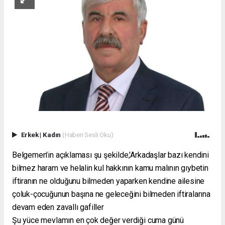
Erkek
|
Kadın
(Haberi Sesli Oku)
Belgemen'in açıklaması şu şekilde,'Arkadaşlar bazı kendini
bilmez haram ve helalin kul hakkının kamu malının gıybetin
iftiranın ne olduğunu bilmeden yaparken kendine ailesine
çoluk-çocuğunun başına ne geleceğini bilmeden iftiralarına
devam eden zavallı gafiller
Şu yüce mevlamın en çok değer verdiği cuma günü