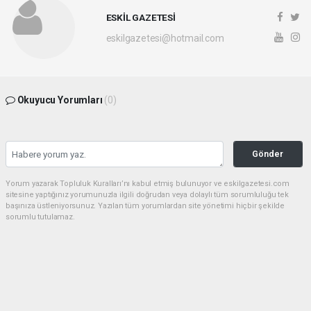
ESKİL GAZETESİ
eskilgazetesi@hotmail.com
Okuyucu Yorumları
(0)
Gönder
Yorum yazarak Topluluk Kuralları’nı kabul etmiş bulunuyor ve eskilgazetesi.com
sitesine yaptığınız yorumunuzla ilgili doğrudan veya dolaylı tüm sorumluluğu tek
başınıza üstleniyorsunuz. Yazılan tüm yorumlardan site yönetimi hiçbir şekilde
sorumlu tutulamaz.
Anasayfa
ESKİL
Eski Başkan Adayından Eskil