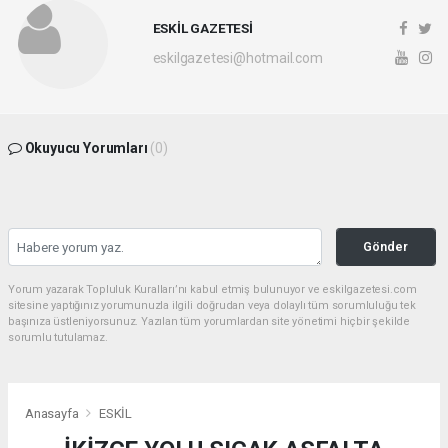
ESKİL GAZETESİ
eskilgazetesi@hotmail.com
Okuyucu Yorumları
(0)
Gönder
Yorum yazarak Topluluk Kuralları’nı kabul etmiş bulunuyor ve eskilgazetesi.com
sitesine yaptığınız yorumunuzla ilgili doğrudan veya dolaylı tüm sorumluluğu tek
başınıza üstleniyorsunuz. Yazılan tüm yorumlardan site yönetimi hiçbir şekilde
sorumlu tutulamaz.
Anasayfa
ESKİL