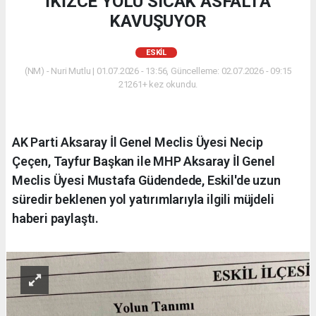
İKİZCE YOLU SICAK ASFALTA
KAVUŞUYOR
ESKİL
(NM) - Nuri Mutlu | 01.07.2026 - 13:56, Güncelleme: 02.07.2026 - 09:15
21261+ kez okundu.
AK Parti Aksaray İl Genel Meclis Üyesi Necip
Çeçen, Tayfur Başkan ile MHP Aksaray İl Genel
Meclis Üyesi Mustafa Güdendede, Eskil'de uzun
süredir beklenen yol yatırımlarıyla ilgili müjdeli
haberi paylaştı.