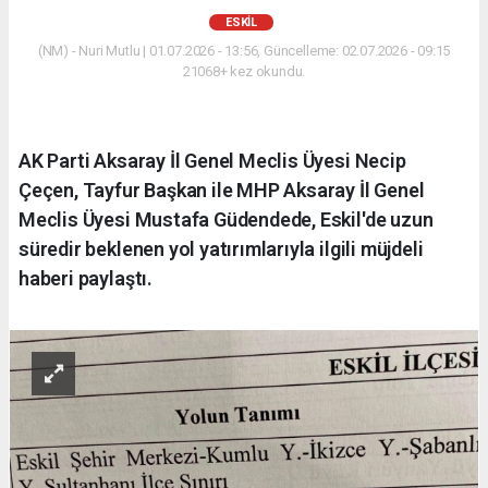
ESKİL
(NM) - Nuri Mutlu | 01.07.2026 - 13:56, Güncelleme: 02.07.2026 - 09:15
21068+ kez okundu.
AK Parti Aksaray İl Genel Meclis Üyesi Necip
Çeçen, Tayfur Başkan ile MHP Aksaray İl Genel
Meclis Üyesi Mustafa Güdendede, Eskil'de uzun
süredir beklenen yol yatırımlarıyla ilgili müjdeli
haberi paylaştı.