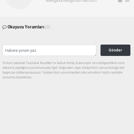
eskilgazetesi@hotmail.com
Okuyucu Yorumları
(0)
Gönder
Yorum yazarak Topluluk Kuralları’nı kabul etmiş bulunuyor ve eskilgazetesi.com
sitesine yaptığınız yorumunuzla ilgili doğrudan veya dolaylı tüm sorumluluğu tek
başınıza üstleniyorsunuz. Yazılan tüm yorumlardan site yönetimi hiçbir şekilde
sorumlu tutulamaz.
Anasayfa
ESKİL
Eski Başkan Adayından Eskil
Belediyesi'ne Sert Eleştiriler
ESKİL