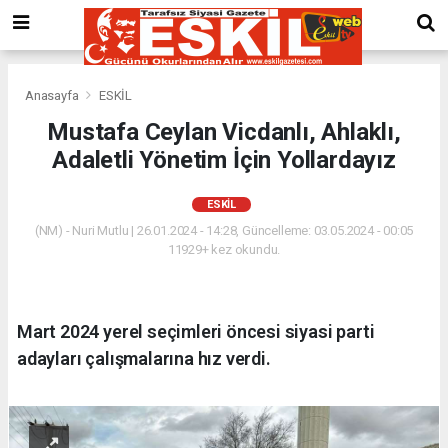
Anasayfa
ESKİL
Mustafa Ceylan Vicdanlı, Ahlaklı,
Adaletli Yönetim İçin Yollardayız
ESKİL
(NM) - Nuri Mutlu | 26.01.2024 - 14:28, Güncelleme: 03.05.2024 - 00:05
11929+ kez okundu.
Mart 2024 yerel seçimleri öncesi siyasi parti
adayları çalışmalarına hız verdi.