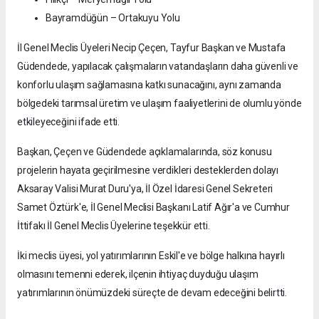
Bayramdüğün – Ortakuyu Yolu
İl Genel Meclis Üyeleri Necip Çeçen, Tayfur Başkan ve Mustafa
Güdendede, yapılacak çalışmaların vatandaşların daha güvenli ve
konforlu ulaşım sağlamasına katkı sunacağını, aynı zamanda
bölgedeki tarımsal üretim ve ulaşım faaliyetlerini de olumlu yönde
etkileyeceğini ifade etti.
Başkan, Çeçen ve Güdendede açıklamalarında, söz konusu
projelerin hayata geçirilmesine verdikleri desteklerden dolayı
Aksaray Valisi Murat Duru'ya, İl Özel İdaresi Genel Sekreteri
Samet Öztürk'e, İl Genel Meclisi Başkanı Latif Ağır'a ve Cumhur
İttifakı İl Genel Meclis Üyelerine teşekkür etti.
İki meclis üyesi, yol yatırımlarının Eskil'e ve bölge halkına hayırlı
olmasını temenni ederek, ilçenin ihtiyaç duyduğu ulaşım
yatırımlarının önümüzdeki süreçte de devam edeceğini belirtti.