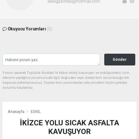
eskilgazetesi@hotmail.com
Okuyucu Yorumları
(0)
Gönder
Yorum yazarak Topluluk Kuralları’nı kabul etmiş bulunuyor ve eskilgazetesi.com
sitesine yaptığınız yorumunuzla ilgili doğrudan veya dolaylı tüm sorumluluğu tek
başınıza üstleniyorsunuz. Yazılan tüm yorumlardan site yönetimi hiçbir şekilde
sorumlu tutulamaz.
Anasayfa
ESKİL
İKİZCE YOLU SICAK ASFALTA
KAVUŞUYOR