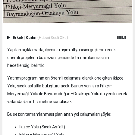
Erkek
|
Kadın
(Haberi Sesli Oku)
Yapılan açıklamada, ilçenin ulaşım altyapısını güçlendirecek
önemli projelerin bu sezon içerisinde tamamlanmasının
hedeflendiği belirtildi.
Yatırım programının en önemli çalışması olarak öne çıkan İkizce
Yolu, sıcak asfaltla buluşturulacak. Bunun yanı sıra Filikçi–
Meryemağıl Yolu ile Bayramdüğün–Ortakuyu Yolu da yenilenerek
vatandaşların hizmetine sunulacak.
Bu sezon tamamlanması planlanan yol çalışmaları şöyle:
İkizce Yolu (Sıcak Asfalt)
Filikçi – Meryemağıl Yolu