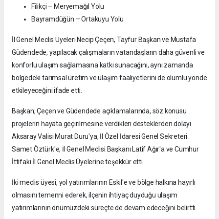
Filikçi – Meryemağıl Yolu
Bayramdüğün – Ortakuyu Yolu
İl Genel Meclis Üyeleri Necip Çeçen, Tayfur Başkan ve Mustafa
Güdendede, yapılacak çalışmaların vatandaşların daha güvenli ve
konforlu ulaşım sağlamasına katkı sunacağını, aynı zamanda
bölgedeki tarımsal üretim ve ulaşım faaliyetlerini de olumlu yönde
etkileyeceğini ifade etti.
Başkan, Çeçen ve Güdendede açıklamalarında, söz konusu
projelerin hayata geçirilmesine verdikleri desteklerden dolayı
Aksaray Valisi Murat Duru'ya, İl Özel İdaresi Genel Sekreteri
Samet Öztürk'e, İl Genel Meclisi Başkanı Latif Ağır'a ve Cumhur
İttifakı İl Genel Meclis Üyelerine teşekkür etti.
İki meclis üyesi, yol yatırımlarının Eskil'e ve bölge halkına hayırlı
olmasını temenni ederek, ilçenin ihtiyaç duyduğu ulaşım
yatırımlarının önümüzdeki süreçte de devam edeceğini belirtti.