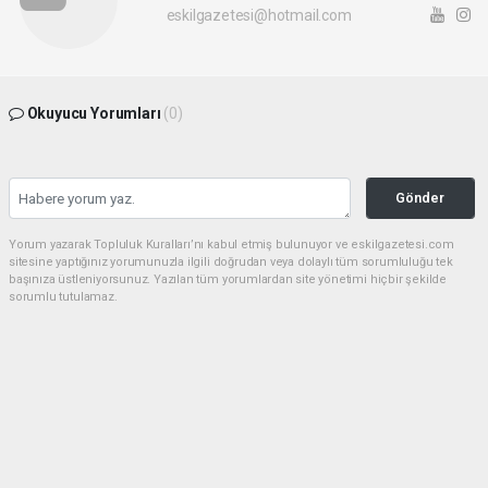
eskilgazetesi@hotmail.com
Okuyucu Yorumları
(0)
Gönder
Yorum yazarak Topluluk Kuralları’nı kabul etmiş bulunuyor ve eskilgazetesi.com
sitesine yaptığınız yorumunuzla ilgili doğrudan veya dolaylı tüm sorumluluğu tek
başınıza üstleniyorsunuz. Yazılan tüm yorumlardan site yönetimi hiçbir şekilde
sorumlu tutulamaz.
Anasayfa
ESKİL
Eski Başkan Adayından Eskil
Belediyesi'ne Sert Eleştiriler