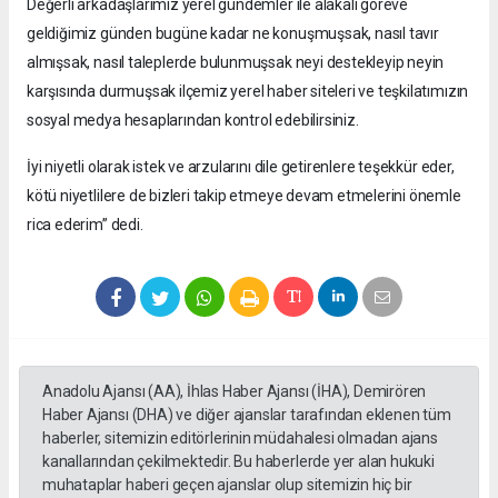
Değerli arkadaşlarımız yerel gündemler ile alakalı göreve
geldiğimiz günden bugüne kadar ne konuşmuşsak, nasıl tavır
almışsak, nasıl taleplerde bulunmuşsak neyi destekleyip neyin
karşısında durmuşsak ilçemiz yerel haber siteleri ve teşkilatımızın
sosyal medya hesaplarından kontrol edebilirsiniz.
İyi niyetli olarak istek ve arzularını dile getirenlere teşekkür eder,
kötü niyetlilere de bizleri takip etmeye devam etmelerini önemle
rica ederim” dedi.
Anadolu Ajansı (AA), İhlas Haber Ajansı (İHA), Demirören
Haber Ajansı (DHA) ve diğer ajanslar tarafından eklenen tüm
haberler, sitemizin editörlerinin müdahalesi olmadan ajans
kanallarından çekilmektedir. Bu haberlerde yer alan hukuki
muhataplar haberi geçen ajanslar olup sitemizin hiç bir