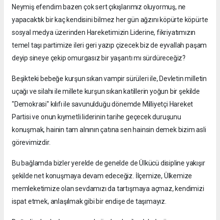
Neymiş efendim bazen çok sert çıkışlarımız oluyormuş, ne
yapacaktık bir kaç kendisini bilmez her gün ağzını köpürte köpürte
sosyal medya üzerinden Hareketimizin Liderine, fikriyatımızın
temel taşı partimize ileri geri yazıp çizecek biz de eyvallah paşam
deyip sineye çekip omurgasız bir yaşantı mı sürdüreceğiz?
Beşikteki bebeğe kurşun sıkan vampir sürüleri ile, Devletin milletin
uçağı ve silahı ile millete kurşun sıkan katillerin yoğun bir şekilde
"Demokrasi" kılıfı ile savunulduğu dönemde Milliyetçi Hareket
Partisi ve onun kıymetli liderinin tarihe geçecek duruşunu
konuşmak, hainin tam alnının çatına sen hainsin demek bizim asli
görevimizdir.
Bu bağlamda bizler yerelde de genelde de Ülkücü disipline yakışır
şekilde net konuşmaya devam edeceğiz. İlçemize, Ülkemize
memleketimize olan sevdamızı da tartışmaya açmaz, kendimizi
ispat etmek, anlaşılmak gibi bir endişe de taşımayız.