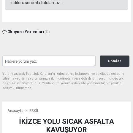
editörü sorumlu tutulamaz...
Okuyucu Yorumları
(0)
Gönder
Yorum yazarak Topluluk Kuralları’nı kabul etmiş bulunuyor ve eskilgazetesi.com
sitesine yaptığınız yorumunuzla ilgili doğrudan veya dolaylı tüm sorumluluğu tek
başınıza üstleniyorsunuz. Yazılan tüm yorumlardan site yönetimi hiçbir şekilde
sorumlu tutulamaz.
Anasayfa
ESKİL
İKİZCE YOLU SICAK ASFALTA
KAVUŞUYOR