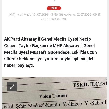
ESKİL
(NM) - Nuri Mutlu | 01.07.2026 - 13:56, Güncelleme: 02.07.2026 - 09:15
21186+ kez okundu.
AK Parti Aksaray İl Genel Meclis Üyesi Necip
Çeçen, Tayfur Başkan ile MHP Aksaray İl Genel
Meclis Üyesi Mustafa Güdendede, Eskil'de uzun
süredir beklenen yol yatırımlarıyla ilgili müjdeli
haberi paylaştı.