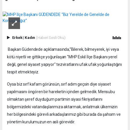
Erkek
|
Kadın
(Haberi Sesli Oku)
Başkan Güdendede açıklamasında,”Bilerek, bilmeyerek, iyi veya
kötü niyetli ve gittikçe yoğunlaşan "MHP Eskil İlçe Başkanı yerel
değil, genel siyaset yapıyor" tezviratlarını ufak ufak yoğunlaştığını
tespit etmekteyiz.
Oysa biz sırf kafam görünsün, sırf adım geçsin diye siyaset
yapılmasını öngören bir hareketin içinden gelmedik. Mensubu
olmaktan şeref duyduğum partimin siyasi fikriyatlarını
bölgemizdeki vatandaşlarımıza aktarmak, anlatmak ülkemizin
her bölgesindeki görevli arkadaşlarımız gibi burada da şahsım ve
yönetim kurulumuzun en asli görevidir.