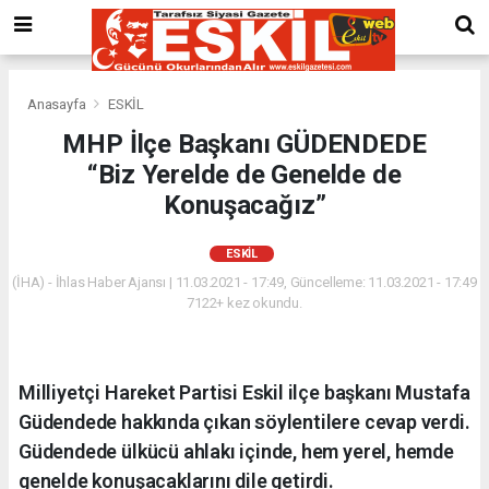
Anasayfa
ESKİL
MHP İlçe Başkanı GÜDENDEDE
“Biz Yerelde de Genelde de
Konuşacağız”
ESKİL
(İHA) - İhlas Haber Ajansı | 11.03.2021 - 17:49, Güncelleme: 11.03.2021 - 17:49
7122+ kez okundu.
Milliyetçi Hareket Partisi Eskil ilçe başkanı Mustafa
Güdendede hakkında çıkan söylentilere cevap verdi.
Güdendede ülkücü ahlakı içinde, hem yerel, hemde
genelde konuşacaklarını dile getirdi.