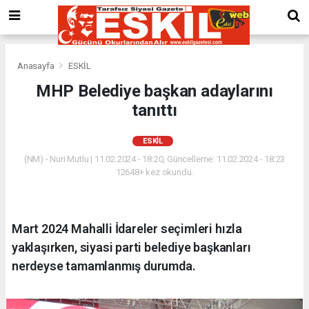
Anasayfa
ESKİL
MHP Belediye başkan adaylarını
tanıttı
ESKİL
(NM) - Nuri Mutlu | 11.02.2024 - 18:20, Güncelleme: 11.02.2024 - 18:23
12648+ kez okundu.
Mart 2024 Mahalli İdareler seçimleri hızla
yaklaşırken, siyasi parti belediye başkanları
nerdeyse tamamlanmış durumda.