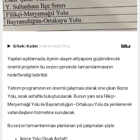
Erkek
|
Kadın
(Haberi Sesli Oku)
Yapılan açıklamada, ilçenin ulaşım altyapısını güçlendirecek
önemli projelerin bu sezon içerisinde tamamlanmasının
hedeflendiği belirtildi.
Yatırım programının en önemli çalışması olarak öne çıkan İkizce
Yolu, sıcak asfaltla buluşturulacak. Bunun yanı sıra Filikçi–
Meryemağıl Yolu ile Bayramdüğün–Ortakuyu Yolu da yenilenerek
vatandaşların hizmetine sunulacak.
Bu sezon tamamlanması planlanan yol çalışmaları şöyle:
İkizce Yolu (Sıcak Asfalt)