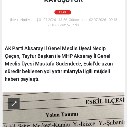
ESKİL
(NM) - Nuri Mutlu | 01.07.2026 - 13:56, Güncelleme: 02.07.2026 - 09:15
21186+ kez okundu.
AK Parti Aksaray İl Genel Meclis Üyesi Necip
Çeçen, Tayfur Başkan ile MHP Aksaray İl Genel
Meclis Üyesi Mustafa Güdendede, Eskil'de uzun
süredir beklenen yol yatırımlarıyla ilgili müjdeli
haberi paylaştı.