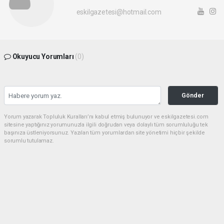
eskilgazetesi@hotmail.com
Okuyucu Yorumları
(0)
Gönder
Yorum yazarak Topluluk Kuralları’nı kabul etmiş bulunuyor ve eskilgazetesi.com
sitesine yaptığınız yorumunuzla ilgili doğrudan veya dolaylı tüm sorumluluğu tek
başınıza üstleniyorsunuz. Yazılan tüm yorumlardan site yönetimi hiçbir şekilde
sorumlu tutulamaz.
Anasayfa
ESKİL
Eski Başkan Adayından Eskil
Belediyesi'ne Sert Eleştiriler