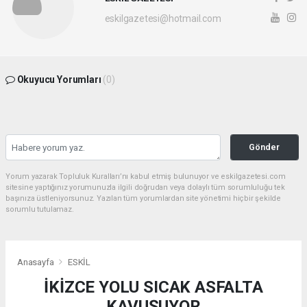
eskilgazetesi@hotmail.com
Okuyucu Yorumları
(0)
Gönder
Yorum yazarak Topluluk Kuralları’nı kabul etmiş bulunuyor ve eskilgazetesi.com
sitesine yaptığınız yorumunuzla ilgili doğrudan veya dolaylı tüm sorumluluğu tek
başınıza üstleniyorsunuz. Yazılan tüm yorumlardan site yönetimi hiçbir şekilde
sorumlu tutulamaz.
Anasayfa
ESKİL
İKİZCE YOLU SICAK ASFALTA
KAVUŞUYOR