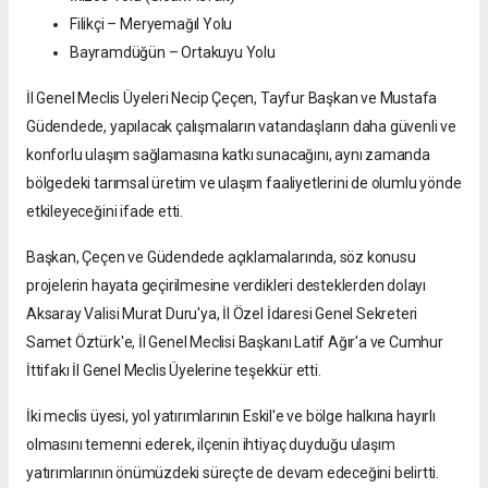
Filikçi – Meryemağıl Yolu
Bayramdüğün – Ortakuyu Yolu
İl Genel Meclis Üyeleri Necip Çeçen, Tayfur Başkan ve Mustafa
Güdendede, yapılacak çalışmaların vatandaşların daha güvenli ve
konforlu ulaşım sağlamasına katkı sunacağını, aynı zamanda
bölgedeki tarımsal üretim ve ulaşım faaliyetlerini de olumlu yönde
etkileyeceğini ifade etti.
Başkan, Çeçen ve Güdendede açıklamalarında, söz konusu
projelerin hayata geçirilmesine verdikleri desteklerden dolayı
Aksaray Valisi Murat Duru'ya, İl Özel İdaresi Genel Sekreteri
Samet Öztürk'e, İl Genel Meclisi Başkanı Latif Ağır'a ve Cumhur
İttifakı İl Genel Meclis Üyelerine teşekkür etti.
İki meclis üyesi, yol yatırımlarının Eskil'e ve bölge halkına hayırlı
olmasını temenni ederek, ilçenin ihtiyaç duyduğu ulaşım
yatırımlarının önümüzdeki süreçte de devam edeceğini belirtti.