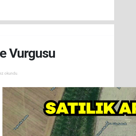
be Vurgusu
ez okundu.