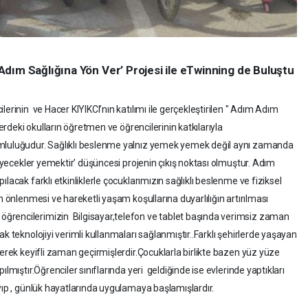
dım Sağlığına Yön Ver’ Projesi ile eTwinning de Buluştu
erinin ve Hacer KIYIKCI’nın katılımı ile gerçekleştirilen " Adım Adım
erdeki okulların öğretmen ve öğrencilerinin katkılarıyla
umluluğudur. Sağlıklı beslenme yalnız yemek yemek değil aynı zamanda
yiyecekler yemektir’ düşüncesi projenin çıkış noktası olmuştur. Adım
lacak farklı etkinliklerle çocuklarımızın sağlıklı beslenme ve fiziksel
n önlenmesi ve hareketli yaşam koşullarına duyarlılığın artırılması
ğrencilerimizin Bilgisayar,telefon ve tablet başında verimsiz zaman
k teknolojiyi verimli kullanmaları sağlanmıştır..Farklı şehirlerde yaşayan
lerek keyifli zaman geçirmişlerdir.Çocuklarla birlikte bazen yüz yüze
lmıştır.Öğrenciler sınıflarında yeri geldiğinde ise evlerinde yaptıkları
yıp , günlük hayatlarında uygulamaya başlamışlardır.