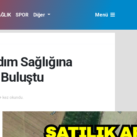
AĞLIK
SPOR
Diğer
Menü
dım Sağlığına
 Buluştu
 kez okundu.