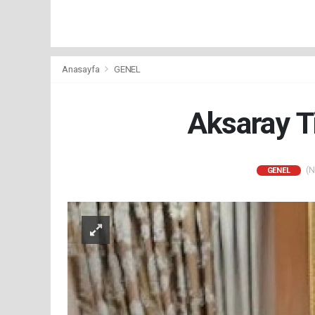
Anasayfa
GENEL
Aksaray T
(N
GENEL