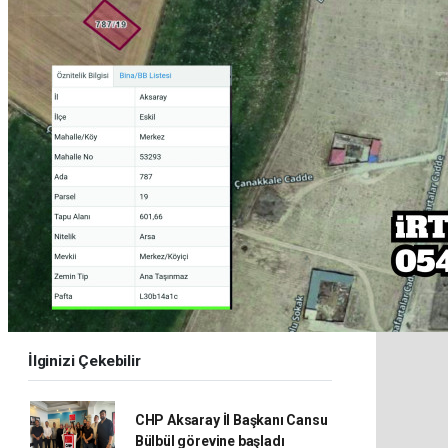
İlginizi Çekebilir
CHP Aksaray İl Başkanı Cansu
Bülbül görevine başladı