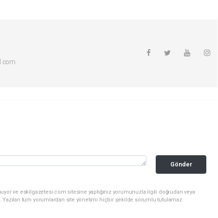
l.com
Gönder
uyor ve eskilgazetesi.com sitesine yaptığınız yorumunuzla ilgili doğrudan veya
. Yazılan tüm yorumlardan site yönetimi hiçbir şekilde sorumlu tutulamaz.