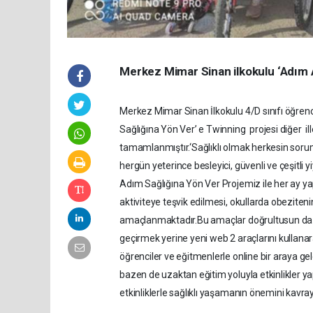
Merkez Mimar Sinan ilkokulu ‘Adım A
Merkez Mimar Sinan İlkokulu 4/D sınıfı öğrencil
Sağlığına Yön Ver’ e Twinning projesi diğer ill
tamamlanmıştır.‘Sağlıklı olmak herkesin sor
hergün yeterince besleyici, güvenli ve çeşitli 
Adım Sağlığına Yön Ver Projemiz ile her ay yapı
aktiviteye teşvik edilmesi, okullarda obeziteni
amaçlanmaktadır.Bu amaçlar doğrultusun da ö
geçirmek yerine yeni web 2 araçlarını kullanara
öğrenciler ve eğitmenlerle online bir araya ge
bazen de uzaktan eğitim yoluyla etkinlikler yapı
etkinliklerle sağlıklı yaşamanın önemini kavra