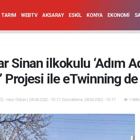
TARIM
WEBTV
AKSARAY
ESKİL
KONYA
EKONOMİ
S
 Sinan ilkokulu ‘Adım A
’ Projesi ile eTwinning de
) - Hacı Özkan | 28.04.2022 - 10:17, Güncelleme: 28.04.2022 - 10:17
11846+