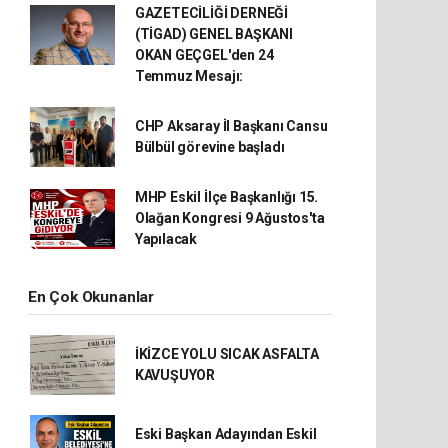
GAZETECİLİĞİ DERNEĞİ
(TİGAD) GENEL BAŞKANI
OKAN GEÇGEL'den 24
Temmuz Mesajı:
CHP Aksaray İl Başkanı Cansu
Bülbül görevine başladı
MHP Eskil İlçe Başkanlığı 15.
Olağan Kongresi 9 Ağustos'ta
Yapılacak
En Çok Okunanlar
İKİZCE YOLU SICAK ASFALTA
KAVUŞUYOR
Eski Başkan Adayından Eskil