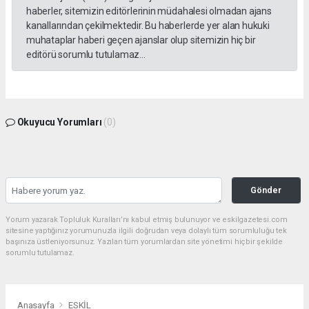
haberler, sitemizin editörlerinin müdahalesi olmadan ajans
kanallarından çekilmektedir. Bu haberlerde yer alan hukuki
muhataplar haberi geçen ajanslar olup sitemizin hiç bir
editörü sorumlu tutulamaz...
Okuyucu Yorumları
(0)
Gönder
Yorum yazarak Topluluk Kuralları’nı kabul etmiş bulunuyor ve eskilgazetesi.com
sitesine yaptığınız yorumunuzla ilgili doğrudan veya dolaylı tüm sorumluluğu tek
başınıza üstleniyorsunuz. Yazılan tüm yorumlardan site yönetimi hiçbir şekilde
sorumlu tutulamaz.
Anasayfa
ESKİL