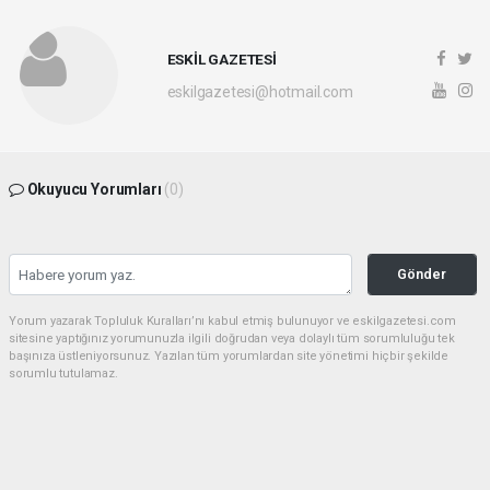
ESKİL GAZETESİ
eskilgazetesi@hotmail.com
Okuyucu Yorumları
(0)
Gönder
Yorum yazarak Topluluk Kuralları’nı kabul etmiş bulunuyor ve eskilgazetesi.com
sitesine yaptığınız yorumunuzla ilgili doğrudan veya dolaylı tüm sorumluluğu tek
başınıza üstleniyorsunuz. Yazılan tüm yorumlardan site yönetimi hiçbir şekilde
sorumlu tutulamaz.
Anasayfa
ESKİL