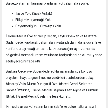
Bu sezon tamamlanması planlanan yol çalışmaları şöyle:
İkizce Yolu (Sıcak Asfalt)
Filikçi – Meryemağıl Yolu
Bayramdüğün – Ortakuyu Yolu
İl Genel Meclis Üyeleri Necip Çeçen, Tayfur Başkan ve Mustafa
Güdendede, yapılacak çalışmaların vatandaşların daha güvenli ve
konforlu ulaşım sağlamasına katkı sunacağını, aynı zamanda
bölgedeki tarımsal üretim ve ulaşım faaliyetlerini de olumlu yönde
etkileyeceğini ifade etti.
Başkan, Çeçen ve Güdendede açıklamalarında, söz konusu
projelerin hayata geçirilmesine verdikleri desteklerden dolayı
Aksaray Valisi Murat Duru'ya, İl Özel İdaresi Genel Sekreteri
Samet Öztürk'e, İl Genel Meclisi Başkanı Latif Ağır'a ve Cumhur
İttifakı İl Genel Meclis Üyelerine teşekkür etti.
İki meclis üyesi, yol yatırımlarının Eskil'e ve bölge halkına hayırlı