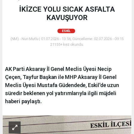
İKİZCE YOLU SICAK ASFALTA
KAVUŞUYOR
ESKİL
(NM) - Nuri Mutlu | 01.07.2026 - 13:56, Güncelleme: 02.07.2026 - 09:15
21155+ kez okundu.
AK Parti Aksaray İl Genel Meclis Üyesi Necip
Çeçen, Tayfur Başkan ile MHP Aksaray İl Genel
Meclis Üyesi Mustafa Güdendede, Eskil'de uzun
süredir beklenen yol yatırımlarıyla ilgili müjdeli
haberi paylaştı.