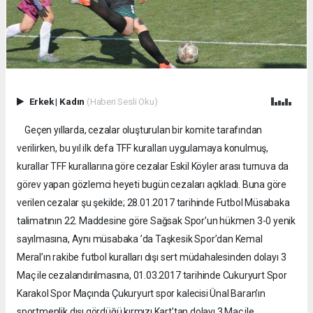
Erkek
|
Kadın
(Haberi Sesli Oku)
Geçen yıllarda, cezalar oluşturulan bir komite tarafından
verilirken, bu yıl ilk defa TFF kuralları uygulamaya konulmuş,
kurallar TFF kurallarına göre cezalar Eskil Köyler arası turnuva da
görev yapan gözlemci heyeti bugün cezaları açıkladı. Buna göre
verilen cezalar şu şekilde; 28.01.2017 tarihinde Futbol Müsabaka
talimatının 22. Maddesine göre Sağsak Spor’un hükmen 3-0 yenik
sayılmasına, Aynı müsabaka ’da Taşkesik Spor’dan Kemal
Meral’ın rakibe futbol kuralları dışı sert müdahalesinden dolayı 3
Maç ile cezalandırılmasına, 01.03.2017 tarihinde Cukuryurt Spor
Karakol Spor Maçında Çukuryurt spor kalecisi Ünal Baran’ın
sportmenlik dışı gördüğü kırmızı Kart’tan dolayı 3 Maç ile