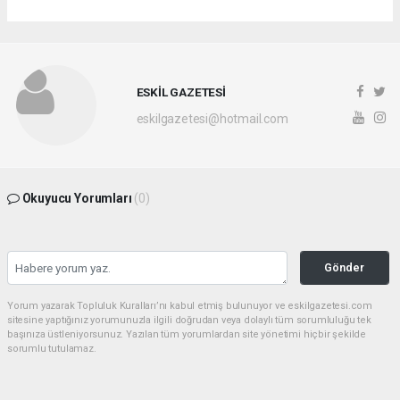
ESKİL GAZETESİ
eskilgazetesi@hotmail.com
Okuyucu Yorumları
(0)
Gönder
Yorum yazarak Topluluk Kuralları’nı kabul etmiş bulunuyor ve eskilgazetesi.com
sitesine yaptığınız yorumunuzla ilgili doğrudan veya dolaylı tüm sorumluluğu tek
başınıza üstleniyorsunuz. Yazılan tüm yorumlardan site yönetimi hiçbir şekilde
sorumlu tutulamaz.