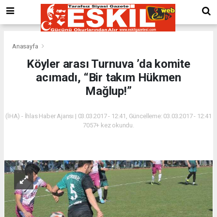
Anasayfa
Köyler arası Turnuva ’da komite
acımadı, “Bir takım Hükmen
Mağlup!”
(İHA) - İhlas Haber Ajansı | 03.03.2017 - 12:41, Güncelleme: 03.03.2017 - 12:41
7057+ kez okundu.