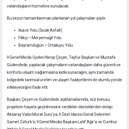
vatandaşların hizmetine sunulacak.
Bu sezon tamamlanması planlanan yol çalışmaları şöyle:
İkizce Yolu (Sıcak Asfalt)
Filikçi – Meryemağıl Yolu
Bayramdüğün – Ortakuyu Yolu
İl Genel Meclis Üyeleri Necip Çeçen, Tayfur Başkan ve Mustafa
Güdendede, yapılacak çalışmaların vatandaşların daha güvenli ve
konforlu ulaşım sağlamasına katkı sunacağını, aynı zamanda
bölgedeki tarımsal üretim ve ulaşım faaliyetlerini de olumlu yönde
etkileyeceğini ifade etti.
Başkan, Çeçen ve Güdendede açıklamalarında, söz konusu
projelerin hayata geçirilmesine verdikleri desteklerden dolayı
Aksaray Valisi Murat Duru'ya, İl Özel İdaresi Genel Sekreteri
Samet Öztürk'e, İl Genel Meclisi Başkanı Latif Ağır'a ve Cumhur