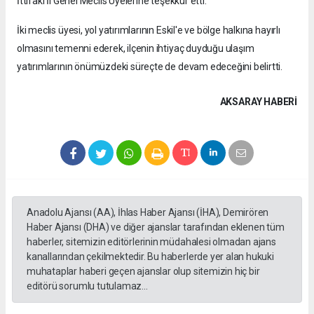
İttifakı İl Genel Meclis Üyelerine teşekkür etti.
İki meclis üyesi, yol yatırımlarının Eskil'e ve bölge halkına hayırlı
olmasını temenni ederek, ilçenin ihtiyaç duyduğu ulaşım
yatırımlarının önümüzdeki süreçte de devam edeceğini belirtti.
AKSARAY HABERİ
Anadolu Ajansı (AA), İhlas Haber Ajansı (İHA), Demirören
Haber Ajansı (DHA) ve diğer ajanslar tarafından eklenen tüm
haberler, sitemizin editörlerinin müdahalesi olmadan ajans
kanallarından çekilmektedir. Bu haberlerde yer alan hukuki
muhataplar haberi geçen ajanslar olup sitemizin hiç bir
editörü sorumlu tutulamaz...