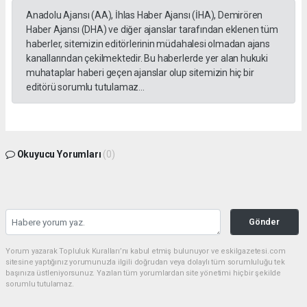
Anadolu Ajansı (AA), İhlas Haber Ajansı (İHA), Demirören
Haber Ajansı (DHA) ve diğer ajanslar tarafından eklenen tüm
haberler, sitemizin editörlerinin müdahalesi olmadan ajans
kanallarından çekilmektedir. Bu haberlerde yer alan hukuki
muhataplar haberi geçen ajanslar olup sitemizin hiç bir
editörü sorumlu tutulamaz...
Okuyucu Yorumları
(0)
Gönder
Yorum yazarak Topluluk Kuralları’nı kabul etmiş bulunuyor ve eskilgazetesi.com
sitesine yaptığınız yorumunuzla ilgili doğrudan veya dolaylı tüm sorumluluğu tek
başınıza üstleniyorsunuz. Yazılan tüm yorumlardan site yönetimi hiçbir şekilde
sorumlu tutulamaz.