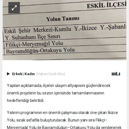
Erkek
|
Kadın
(Haberi Sesli Oku)
Yapılan açıklamada, ilçenin ulaşım altyapısını güçlendirecek
önemli projelerin bu sezon içerisinde tamamlanmasının
hedeflendiği belirtildi.
Yatırım programının en önemli çalışması olarak öne çıkan İkizce
Yolu, sıcak asfaltla buluşturulacak. Bunun yanı sıra Filikçi–
Meryemağıl Yolu ile Bayramdüğün–Ortakuyu Yolu da yenilenerek