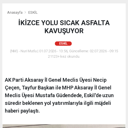
Anasayfa
ESKİL
İKİZCE YOLU SICAK ASFALTA
KAVUŞUYOR
ESKİL
(NM) - Nuri Mutlu | 01.07.2026 - 13:56, Güncelleme: 02.07.2026 - 09:15
21123+ kez okundu.
AK Parti Aksaray İl Genel Meclis Üyesi Necip
Çeçen, Tayfur Başkan ile MHP Aksaray İl Genel
Meclis Üyesi Mustafa Güdendede, Eskil'de uzun
süredir beklenen yol yatırımlarıyla ilgili müjdeli
haberi paylaştı.