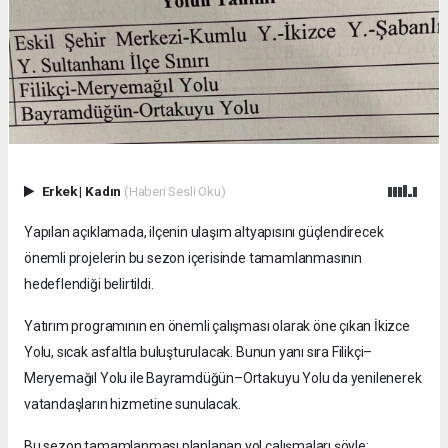
Erkek
|
Kadın
(Haberi Sesli Oku)
Yapılan açıklamada, ilçenin ulaşım altyapısını güçlendirecek
önemli projelerin bu sezon içerisinde tamamlanmasının
hedeflendiği belirtildi.
Yatırım programının en önemli çalışması olarak öne çıkan İkizce
Yolu, sıcak asfaltla buluşturulacak. Bunun yanı sıra Filikçi–
Meryemağıl Yolu ile Bayramdüğün–Ortakuyu Yolu da yenilenerek
vatandaşların hizmetine sunulacak.
Bu sezon tamamlanması planlanan yol çalışmaları şöyle: