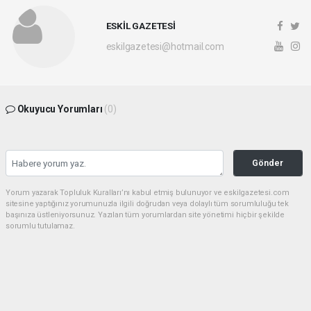
ESKİL GAZETESİ
eskilgazetesi@hotmail.com
Okuyucu Yorumları
(0)
Gönder
Yorum yazarak Topluluk Kuralları’nı kabul etmiş bulunuyor ve eskilgazetesi.com
sitesine yaptığınız yorumunuzla ilgili doğrudan veya dolaylı tüm sorumluluğu tek
başınıza üstleniyorsunuz. Yazılan tüm yorumlardan site yönetimi hiçbir şekilde
sorumlu tutulamaz.
Anasayfa
ESKİL
Eski Başkan Adayından Eskil