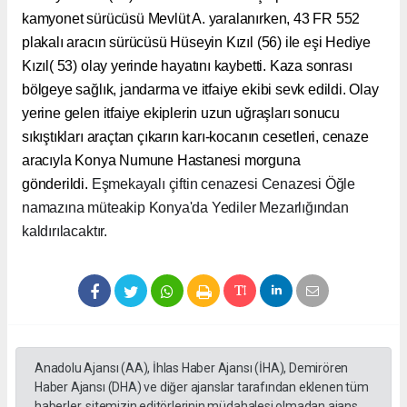
kamyonet sürücüsü Mevlüt A. yaralanırken, 43 FR 552
plakalı aracın sürücüsü Hüseyin Kızıl (56) ile eşi Hediye
Kızıl( 53) olay yerinde hayatını kaybetti. Kaza sonrası
bölgeye sağlık, jandarma ve itfaiye ekibi sevk edildi. Olay
yerine gelen itfaiye ekiplerin uzun uğraşları sonucu
sıkıştıkları araçtan çıkarın karı-kocanın cesetleri, cenaze
aracıyla Konya Numune Hastanesi morguna
gönderildi.
Eşmekayalı çiftin cenazesi Cenazesi Öğle
namazına müteakip Konya'da Yediler Mezarlığından
kaldırılacaktır.
Anadolu Ajansı (AA), İhlas Haber Ajansı (İHA), Demirören
Haber Ajansı (DHA) ve diğer ajanslar tarafından eklenen tüm
haberler, sitemizin editörlerinin müdahalesi olmadan ajans