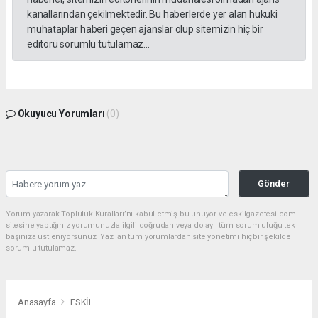
kanallarından çekilmektedir. Bu haberlerde yer alan hukuki
muhataplar haberi geçen ajanslar olup sitemizin hiç bir
editörü sorumlu tutulamaz...
Okuyucu Yorumları
(0)
Gönder
Yorum yazarak Topluluk Kuralları’nı kabul etmiş bulunuyor ve eskilgazetesi.com
sitesine yaptığınız yorumunuzla ilgili doğrudan veya dolaylı tüm sorumluluğu tek
başınıza üstleniyorsunuz. Yazılan tüm yorumlardan site yönetimi hiçbir şekilde
sorumlu tutulamaz.
Anasayfa
ESKİL