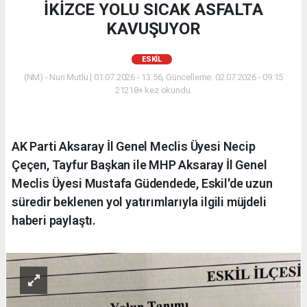
İKİZCE YOLU SICAK ASFALTA
KAVUŞUYOR
ESKİL
(NM) - Nuri Mutlu | 01.07.2026 - 13:56, Güncelleme: 02.07.2026 - 09:15
21218+ kez okundu.
AK Parti Aksaray İl Genel Meclis Üyesi Necip
Çeçen, Tayfur Başkan ile MHP Aksaray İl Genel
Meclis Üyesi Mustafa Güdendede, Eskil'de uzun
süredir beklenen yol yatırımlarıyla ilgili müjdeli
haberi paylaştı.