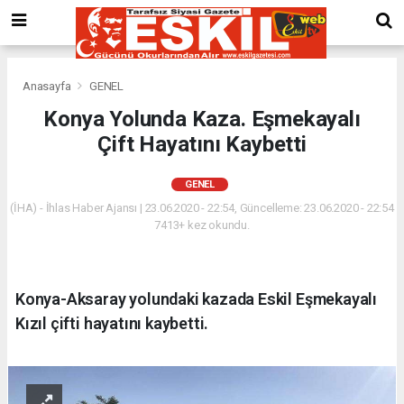
Anasayfa
GENEL
Konya Yolunda Kaza. Eşmekayalı
Çift Hayatını Kaybetti
GENEL
(İHA) - İhlas Haber Ajansı | 23.06.2020 - 22:54, Güncelleme: 23.06.2020 - 22:54
7413+ kez okundu.
Konya-Aksaray yolundaki kazada Eskil Eşmekayalı
Kızıl çifti hayatını kaybetti.