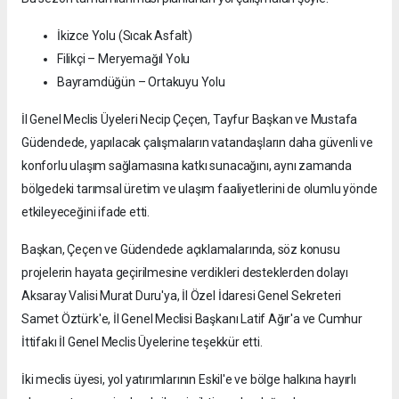
İkizce Yolu (Sıcak Asfalt)
Filikçi – Meryemağıl Yolu
Bayramdüğün – Ortakuyu Yolu
İl Genel Meclis Üyeleri Necip Çeçen, Tayfur Başkan ve Mustafa
Güdendede, yapılacak çalışmaların vatandaşların daha güvenli ve
konforlu ulaşım sağlamasına katkı sunacağını, aynı zamanda
bölgedeki tarımsal üretim ve ulaşım faaliyetlerini de olumlu yönde
etkileyeceğini ifade etti.
Başkan, Çeçen ve Güdendede açıklamalarında, söz konusu
projelerin hayata geçirilmesine verdikleri desteklerden dolayı
Aksaray Valisi Murat Duru'ya, İl Özel İdaresi Genel Sekreteri
Samet Öztürk'e, İl Genel Meclisi Başkanı Latif Ağır'a ve Cumhur
İttifakı İl Genel Meclis Üyelerine teşekkür etti.
İki meclis üyesi, yol yatırımlarının Eskil'e ve bölge halkına hayırlı