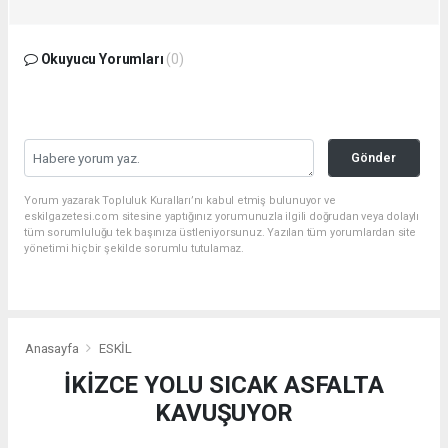
Okuyucu Yorumları
(0)
Gönder
Yorum yazarak Topluluk Kuralları’nı kabul etmiş bulunuyor ve
eskilgazetesi.com sitesine yaptığınız yorumunuzla ilgili doğrudan veya dolaylı
tüm sorumluluğu tek başınıza üstleniyorsunuz. Yazılan tüm yorumlardan site
yönetimi hiçbir şekilde sorumlu tutulamaz.
Anasayfa
ESKİL
İKİZCE YOLU SICAK ASFALTA
KAVUŞUYOR