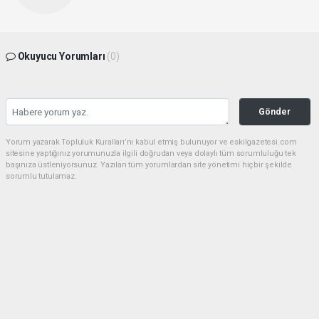
Okuyucu Yorumları
(0)
Gönder
Yorum yazarak Topluluk Kuralları’nı kabul etmiş bulunuyor ve eskilgazetesi.com
sitesine yaptığınız yorumunuzla ilgili doğrudan veya dolaylı tüm sorumluluğu tek
başınıza üstleniyorsunuz. Yazılan tüm yorumlardan site yönetimi hiçbir şekilde
sorumlu tutulamaz.
Anasayfa
ESKİL
Eski Başkan Adayından Eskil
Belediyesi'ne Sert Eleştiriler
ESKİL