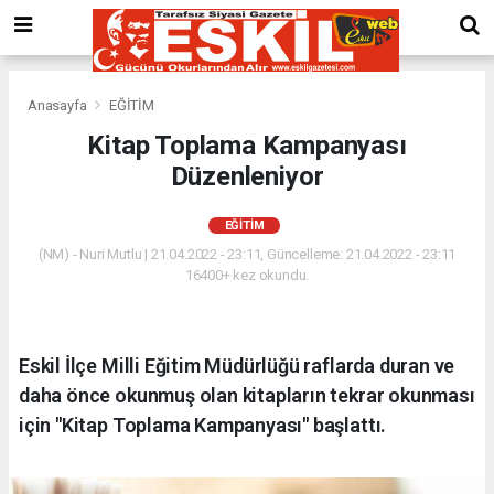
Anasayfa
EĞİTİM
Kitap Toplama Kampanyası
Düzenleniyor
EĞİTİM
(NM) - Nuri Mutlu | 21.04.2022 - 23:11, Güncelleme: 21.04.2022 - 23:11
16400+ kez okundu.
Eskil İlçe Milli Eğitim Müdürlüğü raflarda duran ve
daha önce okunmuş olan kitapların tekrar okunması
için "Kitap Toplama Kampanyası" başlattı.