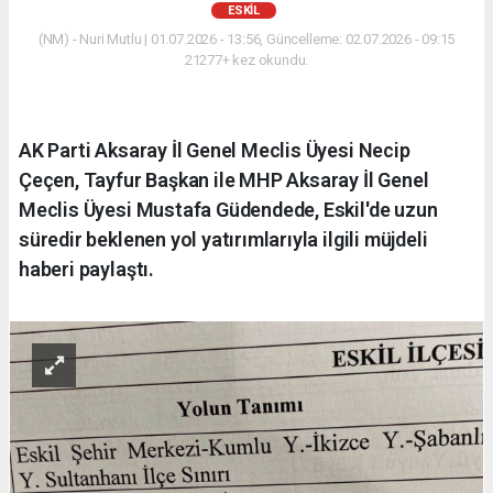
ESKİL
(NM) - Nuri Mutlu | 01.07.2026 - 13:56, Güncelleme: 02.07.2026 - 09:15
21277+ kez okundu.
AK Parti Aksaray İl Genel Meclis Üyesi Necip
Çeçen, Tayfur Başkan ile MHP Aksaray İl Genel
Meclis Üyesi Mustafa Güdendede, Eskil'de uzun
süredir beklenen yol yatırımlarıyla ilgili müjdeli
haberi paylaştı.