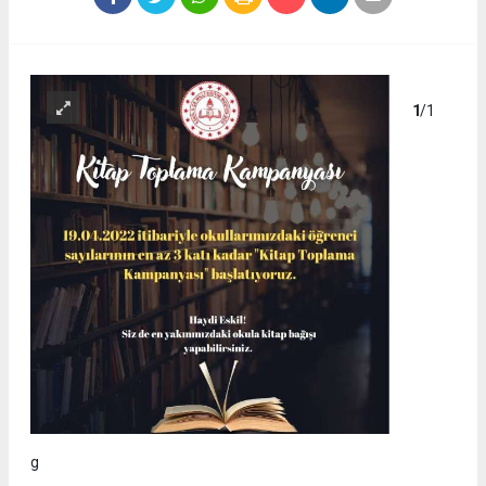
1
/1
g