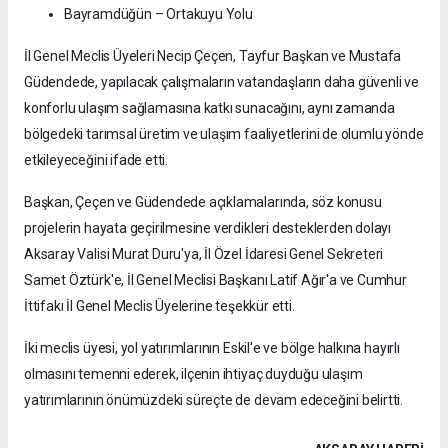
Bayramdüğün – Ortakuyu Yolu
İl Genel Meclis Üyeleri Necip Çeçen, Tayfur Başkan ve Mustafa
Güdendede, yapılacak çalışmaların vatandaşların daha güvenli ve
konforlu ulaşım sağlamasına katkı sunacağını, aynı zamanda
bölgedeki tarımsal üretim ve ulaşım faaliyetlerini de olumlu yönde
etkileyeceğini ifade etti.
Başkan, Çeçen ve Güdendede açıklamalarında, söz konusu
projelerin hayata geçirilmesine verdikleri desteklerden dolayı
Aksaray Valisi Murat Duru'ya, İl Özel İdaresi Genel Sekreteri
Samet Öztürk'e, İl Genel Meclisi Başkanı Latif Ağır'a ve Cumhur
İttifakı İl Genel Meclis Üyelerine teşekkür etti.
İki meclis üyesi, yol yatırımlarının Eskil'e ve bölge halkına hayırlı
olmasını temenni ederek, ilçenin ihtiyaç duyduğu ulaşım
yatırımlarının önümüzdeki süreçte de devam edeceğini belirtti.