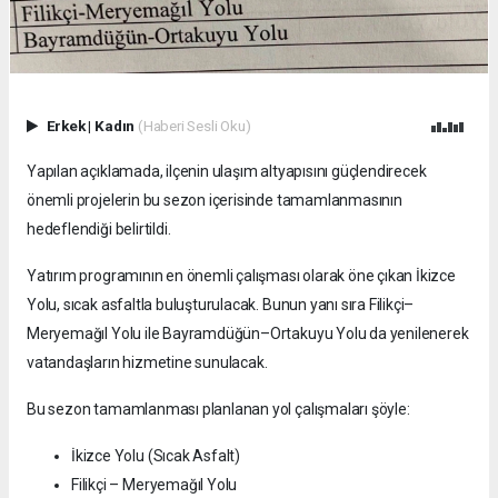
Erkek
|
Kadın
(Haberi Sesli Oku)
Yapılan açıklamada, ilçenin ulaşım altyapısını güçlendirecek
önemli projelerin bu sezon içerisinde tamamlanmasının
hedeflendiği belirtildi.
Yatırım programının en önemli çalışması olarak öne çıkan İkizce
Yolu, sıcak asfaltla buluşturulacak. Bunun yanı sıra Filikçi–
Meryemağıl Yolu ile Bayramdüğün–Ortakuyu Yolu da yenilenerek
vatandaşların hizmetine sunulacak.
Bu sezon tamamlanması planlanan yol çalışmaları şöyle:
İkizce Yolu (Sıcak Asfalt)
Filikçi – Meryemağıl Yolu