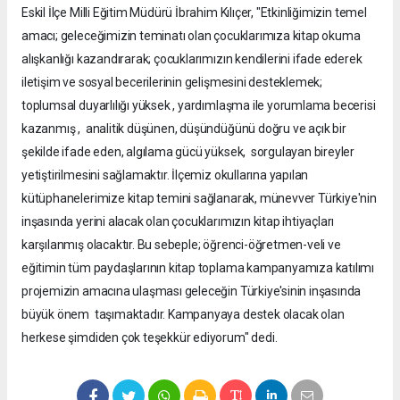
Eskil İlçe Milli Eğitim Müdürü İbrahim Kılıçer, "Etkinliğimizin temel
amacı; geleceğimizin teminatı olan çocuklarımıza kitap okuma
alışkanlığı kazandırarak; çocuklarımızın kendilerini ifade ederek
iletişim ve sosyal becerilerinin gelişmesini desteklemek;
toplumsal duyarlılığı yüksek , yardımlaşma ile yorumlama becerisi
kazanmış , analitik düşünen, düşündüğünü doğru ve açık bir
şekilde ifade eden, algılama gücü yüksek, sorgulayan bireyler
yetiştirilmesini sağlamaktır. İlçemiz okullarına yapılan
kütüphanelerimize kitap temini sağlanarak, münevver Türkiye'nin
inşasında yerini alacak olan çocuklarımızın kitap ihtiyaçları
karşılanmış olacaktır. Bu sebeple; öğrenci-öğretmen-veli ve
eğitimin tüm paydaşlarının kitap toplama kampanyamıza katılımı
projemizin amacına ulaşması geleceğin Türkiye'sinin inşasında
büyük önem taşımaktadır. Kampanyaya destek olacak olan
herkese şimdiden çok teşekkür ediyorum" dedi.