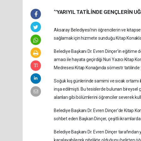
‘’YARIYIL TATİLİNDE GENÇLERİN U
Aksaray Belediyesi’nin öğrencilerin ve kitapsev
sağlamak için hizmete sunduğu Kitap Konakları
Belediye Başkanı Dr. Evren Dinçer’in eğitime 
amacı ile hayata geçirdiği Nuri Yazıcı Kitap K
Medresesi Kitap Konağında sömestr tatilinde 
Soğuk kış günlerinde samimi ve sıcak ortamı ile
inşa edilmişti. Bu tesislerde bulunan bireysel 
alanları gibi bölümlerini öğrenciler severek kul
Belediye Başkanı Dr. Evren Dinçer’de Kitap Kona
sohbet eden Başkan Dinçer, çeşitli ikramlarda b
Belediye Başkanı Dr. Evren Dinçer tarafından y
karşılayabilecek nitelikte olduğunu belirten öğre