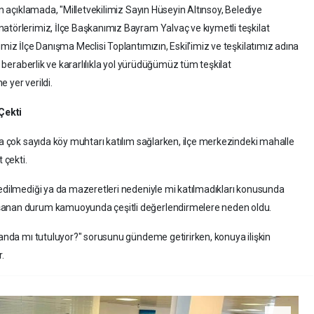
an açıklamada, "Milletvekilimiz Sayın Hüseyin Altınsoy, Belediye
atörlerimiz, İlçe Başkanımız Bayram Yalvaç ve kıymetli teşkilat
imiz İlçe Danışma Meclisi Toplantımızın, Eskil'imiz ve teşkilatımız adına
k, beraberlik ve kararlılıkla yol yürüdüğümüz tüm teşkilat
 yer verildi.
Çekti
na çok sayıda köy muhtarı katılım sağlarken, ilçe merkezindeki mahalle
 çekti.
 edilmediği ya da mazeretleri nedeniyle mi katılmadıkları konusunda
aşanan durum kamuoyunda çeşitli değerlendirmelere neden oldu.
planda mı tutuluyor?" sorusunu gündeme getirirken, konuya ilişkin
r.