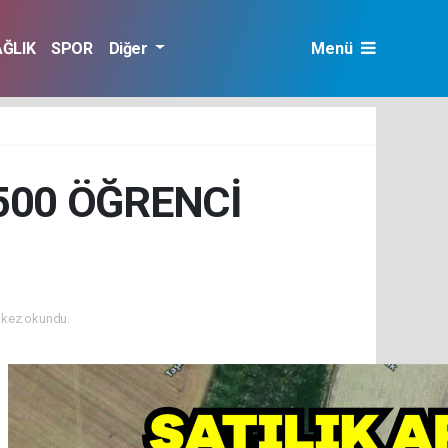
AĞLIK
SPOR
Diğer
Menü
500 ÖĞRENCİ
kez okundu.