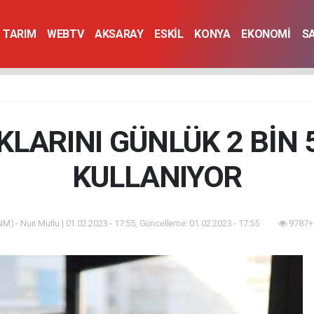
TARIM
WEBTV
AKSARAY
ESKİL
KONYA
EKONOMİ
S
KLARINI GÜNLÜK 2 BİN 
KULLANIYOR
M) - Nuri Mutlu | 01.02.2023 - 17:55, Güncelleme: 01.02.2023 - 17:55
9787+ 