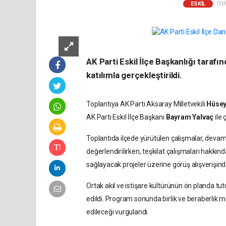
(NM
ESKİL
AK Parti Eskil İlçe Başkanlığı taraf
katılımla gerçekleştirildi.
Toplantıya AK Parti Aksaray Milletvekili
Hüsey
AK Parti Eskil İlçe Başkanı
Bayram Yalvaç
ile 
Toplantıda ilçede yürütülen çalışmalar, deva
değerlendirilirken, teşkilat çalışmaları hakkında
sağlayacak projeler üzerine görüş alışverişin
Ortak akıl ve istişare kültürünün ön planda tut
edildi. Program sonunda birlik ve beraberlik m
edileceği vurgulandı.