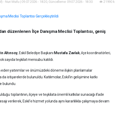
) - Nuri Mutlu | 09.07.2026 - 18:20, Güncelleme: 09.07.2026 - 18:30
21990 k
ından düzenlenen İlçe Danışma Meclisi Toplantısı, geniş
in Altınsoy
, Eskil Belediye Başkanı
Mustafa Zavlak
, ilçe koordinatörleri,
çok sayıda teşkilat mensubu katıldı.
m eden yatırımlar ve önümüzdeki döneme ilişkin planlamalar
 da istişarelerde bulunuldu. Katılımcılar, Eskil'in gelişimine katkı
de bulundu.
ulduğu toplantının, ilçeye ve teşkilata önemli katkılar sunacağı ifade
esajı verilerek, Eskil'e hizmet yolunda aynı kararlılıkla çalışmaya devam