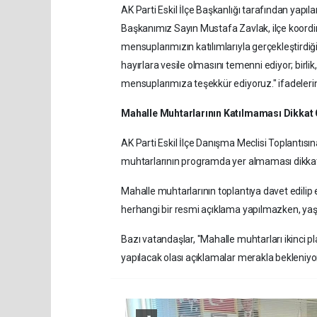
AK Parti Eskil İlçe Başkanlığı tarafından yapıl
Başkanımız Sayın Mustafa Zavlak, ilçe koordin
mensuplarımızın katılımlarıyla gerçekleştirdiğ
hayırlara vesile olmasını temenni ediyor; birli
mensuplarımıza teşekkür ediyoruz." ifadelerine
Mahalle Muhtarlarının Katılmaması Dikkat 
AK Parti Eskil İlçe Danışma Meclisi Toplantısı
muhtarlarının programda yer almaması dikkat
Mahalle muhtarlarının toplantıya davet edilip
herhangi bir resmi açıklama yapılmazken, y
Bazı vatandaşlar, "Mahalle muhtarları ikinci 
yapılacak olası açıklamalar merakla bekleniyo