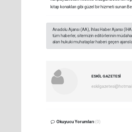
kitap konakları gibi güzel bir hizmeti sunan Be
Anadolu Ajansı (AA), İhlas Haber Ajansı (İHA
tüm haberler, sitemizin editörlerinin müdaha
alan hukuki muhataplar haberi geçen ajanslar
ESKİL GAZETESİ
eskilgazetesi@hotmai
Okuyucu Yorumları
(0)