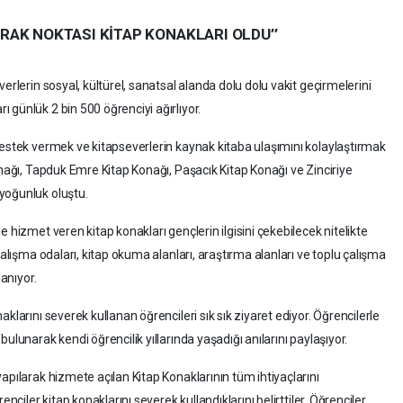
ĞRAK NOKTASI KİTAP KONAKLARI OLDU’’
erlerin sosyal, kültürel, sanatsal alanda dolu dolu vakit geçirmelerini
 günlük 2 bin 500 öğrenciyi ağırlıyor.
destek vermek ve kitapseverlerin kaynak kitaba ulaşımını kolaylaştırmak
onağı, Tapduk Emre Kitap Konağı, Paşacık Kitap Konağı ve Zinciriye
yoğunluk oluştu.
 hizmet veren kitap konakları gençlerin ilgisini çekebilecek nitelikte
çalışma odaları, kitap okuma alanları, araştırma alanları ve toplu çalışma
lanıyor.
klarını severek kullanan öğrencileri sık sık ziyaret ediyor. Öğrencilerle
ulunarak kendi öğrencilik yıllarında yaşadığı anılarını paylaşıyor.
apılarak hizmete açılan Kitap Konaklarının tüm ihtiyaçlarını
nciler kitap konaklarını severek kullandıklarını belirttiler. Öğrenciler