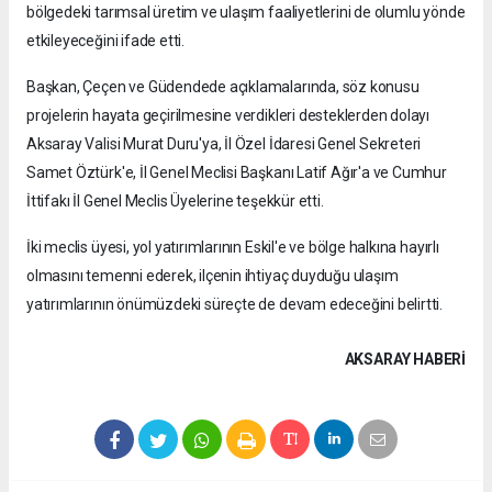
bölgedeki tarımsal üretim ve ulaşım faaliyetlerini de olumlu yönde
etkileyeceğini ifade etti.
Başkan, Çeçen ve Güdendede açıklamalarında, söz konusu
projelerin hayata geçirilmesine verdikleri desteklerden dolayı
Aksaray Valisi Murat Duru'ya, İl Özel İdaresi Genel Sekreteri
Samet Öztürk'e, İl Genel Meclisi Başkanı Latif Ağır'a ve Cumhur
İttifakı İl Genel Meclis Üyelerine teşekkür etti.
İki meclis üyesi, yol yatırımlarının Eskil'e ve bölge halkına hayırlı
olmasını temenni ederek, ilçenin ihtiyaç duyduğu ulaşım
yatırımlarının önümüzdeki süreçte de devam edeceğini belirtti.
AKSARAY HABERİ