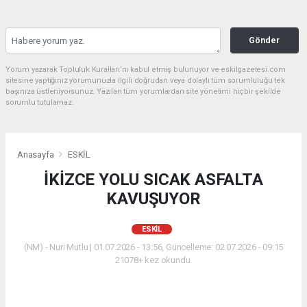
Gönder
Yorum yazarak Topluluk Kuralları’nı kabul etmiş bulunuyor ve eskilgazetesi.com
sitesine yaptığınız yorumunuzla ilgili doğrudan veya dolaylı tüm sorumluluğu tek
başınıza üstleniyorsunuz. Yazılan tüm yorumlardan site yönetimi hiçbir şekilde
sorumlu tutulamaz.
Anasayfa
ESKİL
İKİZCE YOLU SICAK ASFALTA
KAVUŞUYOR
ESKİL
(NM) - Nuri Mutlu | 01.07.2026 - 13:56, Güncelleme: 02.07.2026 - 09:15
21078+ kez okundu.