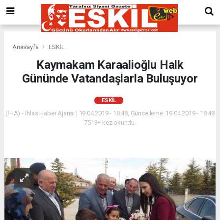
Anasayfa
ESKİL
Kaymakam Karaalioğlu Halk
Gününde Vatandaşlarla Buluşuyor
ESKİL
(İHA) - İhlas Haber Ajansı | 19.04.2019 - 18:48, Güncelleme: 19.04.2019 - 18:48
7513+ kez okundu.