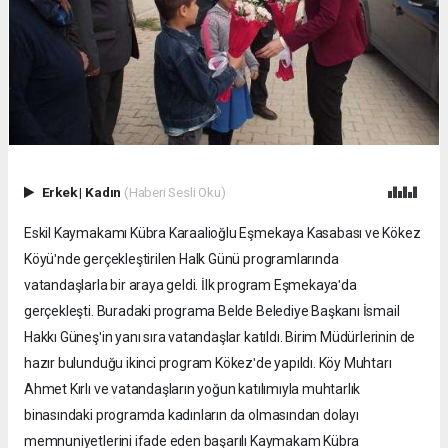
Erkek
|
Kadın
(Haberi Sesli Oku)
Eskil Kaymakamı Kübra Karaalioğlu Eşmekaya Kasabası ve Kökez
Köyüʹnde gerçekleştirilen Halk Günü programlarında
vatandaşlarla bir araya geldi. İlk program Eşmekayaʹda
gerçekleşti. Buradaki programa Belde Belediye Başkanı İsmail
Hakkı Güneşʹin yanı sıra vatandaşlar katıldı. Birim Müdürlerinin de
hazır bulunduğu ikinci program Kökezʹde yapıldı. Köy Muhtarı
Ahmet Kırlı ve vatandaşların yoğun katılımıyla muhtarlık
binasındaki programda kadınların da olmasından dolayı
memnuniyetlerini ifade eden başarılı Kaymakam Kübra