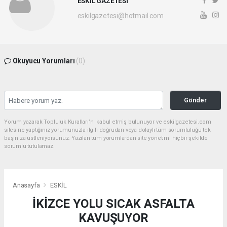
ESKİL GAZETESİ
eskilgazetesi@hotmail.com
Okuyucu Yorumları
(0)
Gönder
Yorum yazarak Topluluk Kuralları’nı kabul etmiş bulunuyor ve eskilgazetesi.com
sitesine yaptığınız yorumunuzla ilgili doğrudan veya dolaylı tüm sorumluluğu tek
başınıza üstleniyorsunuz. Yazılan tüm yorumlardan site yönetimi hiçbir şekilde
sorumlu tutulamaz.
Anasayfa
ESKİL
İKİZCE YOLU SICAK ASFALTA
KAVUŞUYOR