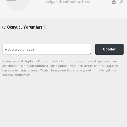
eskilgazetesi@hotmail.com
Okuyucu Yorumları
(0)
Gönder
Yorum yazarak Topluluk Kuralları’nı kabul etmiş bulunuyor ve eskilgazetesi.com
sitesine yaptığınız yorumunuzla ilgili doğrudan veya dolaylı tüm sorumluluğu tek
başınıza üstleniyorsunuz. Yazılan tüm yorumlardan site yönetimi hiçbir şekilde
sorumlu tutulamaz.
Anasayfa
ESKİL
Eski Başkan Adayından Eskil
Belediyesi'ne Sert Eleştiriler