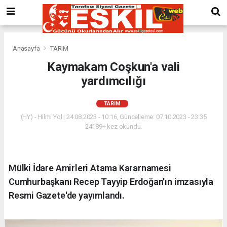
Anasayfa
TARIM
Kaymakam Coşkun'a vali
yardımcılığı
TARIM
(HY) - Hilmi Yol | 24.08.2023 - 10:16, Güncelleme: 07.10.2023 - 23:35
24189+ kez okundu.
Mülki İdare Amirleri Atama Kararnamesi
Cumhurbaşkanı Recep Tayyip Erdoğan'ın imzasıyla
Resmi Gazete'de yayımlandı.