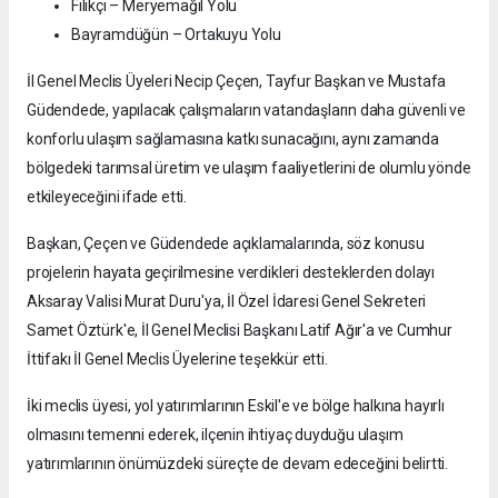
Filikçi – Meryemağıl Yolu
Bayramdüğün – Ortakuyu Yolu
İl Genel Meclis Üyeleri Necip Çeçen, Tayfur Başkan ve Mustafa
Güdendede, yapılacak çalışmaların vatandaşların daha güvenli ve
konforlu ulaşım sağlamasına katkı sunacağını, aynı zamanda
bölgedeki tarımsal üretim ve ulaşım faaliyetlerini de olumlu yönde
etkileyeceğini ifade etti.
Başkan, Çeçen ve Güdendede açıklamalarında, söz konusu
projelerin hayata geçirilmesine verdikleri desteklerden dolayı
Aksaray Valisi Murat Duru'ya, İl Özel İdaresi Genel Sekreteri
Samet Öztürk'e, İl Genel Meclisi Başkanı Latif Ağır'a ve Cumhur
İttifakı İl Genel Meclis Üyelerine teşekkür etti.
İki meclis üyesi, yol yatırımlarının Eskil'e ve bölge halkına hayırlı
olmasını temenni ederek, ilçenin ihtiyaç duyduğu ulaşım
yatırımlarının önümüzdeki süreçte de devam edeceğini belirtti.