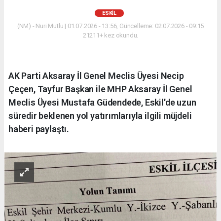
ESKİL
(NM) - Nuri Mutlu | 01.07.2026 - 13:56, Güncelleme: 02.07.2026 - 09:15
21211+ kez okundu.
AK Parti Aksaray İl Genel Meclis Üyesi Necip
Çeçen, Tayfur Başkan ile MHP Aksaray İl Genel
Meclis Üyesi Mustafa Güdendede, Eskil'de uzun
süredir beklenen yol yatırımlarıyla ilgili müjdeli
haberi paylaştı.