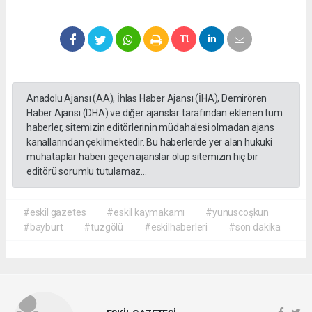
Anadolu Ajansı (AA), İhlas Haber Ajansı (İHA), Demirören
Haber Ajansı (DHA) ve diğer ajanslar tarafından eklenen tüm
haberler, sitemizin editörlerinin müdahalesi olmadan ajans
kanallarından çekilmektedir. Bu haberlerde yer alan hukuki
muhataplar haberi geçen ajanslar olup sitemizin hiç bir
editörü sorumlu tutulamaz...
#eskil gazetes
#eskil kaymakamı
#yunuscoşkun
#bayburt
#tuzgölü
#eskilhaberleri
#son dakika