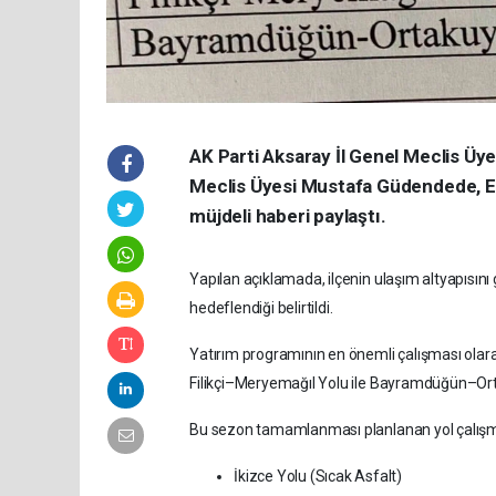
AK Parti Aksaray İl Genel Meclis Üy
Meclis Üyesi Mustafa Güdendede, Eski
müjdeli haberi paylaştı.
Yapılan açıklamada, ilçenin ulaşım altyapısın
hedeflendiği belirtildi.
Yatırım programının en önemli çalışması olarak
Filikçi–Meryemağıl Yolu ile Bayramdüğün–Ort
Bu sezon tamamlanması planlanan yol çalışma
İkizce Yolu (Sıcak Asfalt)