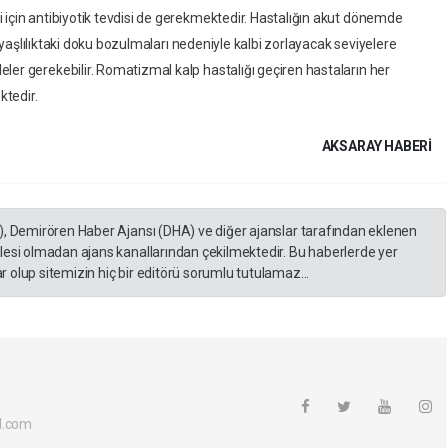
 için antibiyotik tevdisi de gerekmektedir. Hastalığın akut dönemde
da yaşlılıktaki doku bozulmaları nedeniyle kalbi zorlayacak seviyelere
ler gerekebilir. Romatizmal kalp hastalığı geçiren hastaların her
ktedir.
AKSARAY HABERİ
), Demirören Haber Ajansı (DHA) ve diğer ajanslar tarafından eklenen
lesi olmadan ajans kanallarından çekilmektedir. Bu haberlerde yer
 olup sitemizin hiç bir editörü sorumlu tutulamaz...
l.com