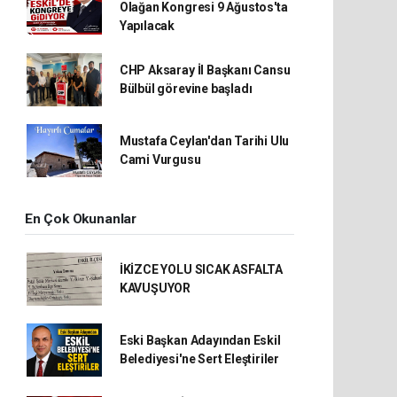
Olağan Kongresi 9 Ağustos'ta
Yapılacak
CHP Aksaray İl Başkanı Cansu
Bülbül görevine başladı
Mustafa Ceylan'dan Tarihi Ulu
Cami Vurgusu
En Çok Okunanlar
İKİZCE YOLU SICAK ASFALTA
KAVUŞUYOR
Eski Başkan Adayından Eskil
Belediyesi'ne Sert Eleştiriler