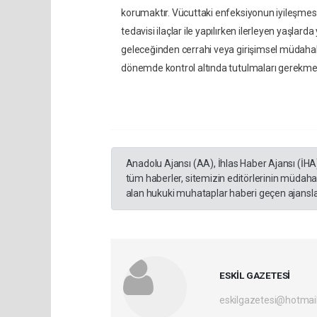
korumaktır. Vücuttaki enfeksiyonun iyileşmesi
tedavisi ilaçlar ile yapılırken ilerleyen yaşlar
geleceğinden cerrahi veya girişimsel müdahale
dönemde kontrol altında tutulmaları gerekme
Anadolu Ajansı (AA), İhlas Haber Ajansı (İHA
tüm haberler, sitemizin editörlerinin müdaha
alan hukuki muhataplar haberi geçen ajanslar
ESKİL GAZETESİ
eskilgazetesi@hotmai