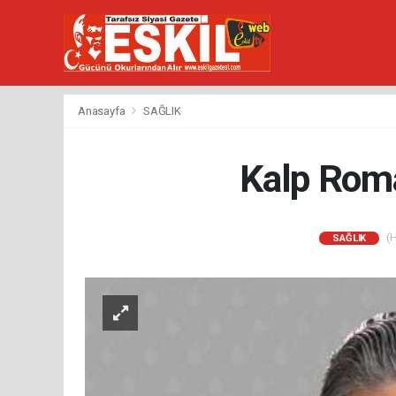
Anasayfa
SAĞLIK
Kalp Roma
(H
SAĞLIK