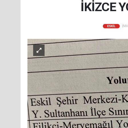
İKİZCE 
(NM)
ESKİL