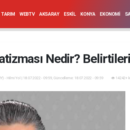
TARIM
WEBTV
AKSARAY
ESKİL
KONYA
EKONOMİ
S
tizması Nedir? Belirtileri
Y) - Hilmi Yol | 18.07.2022 - 09:59, Güncelleme: 18.07.2022 - 09:59
14242+ k