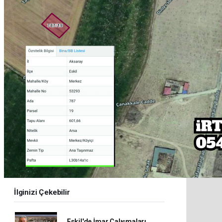
İlginizi Çekebilir
Eskil'de İmar Çalışmaları