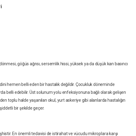
ri
ş dönmesi, göğüs ağrısı, sersemlik hissi, yüksek ya da düşük kan basıncı
dini hemen belli eden bir hastalık değildir. Çocukluk döneminde
a belli edebilir. Üst solunum yolu enfeksiyonuna bağlı olarak gelişen
nden toplu halde yaşanılan okul, yurt askeriye gibi alanlarda hastalığın
iddetli bir şekilde geçer.
şhistir. En önemli tedavisi de istirahat ve vücudu mikroplara karşı