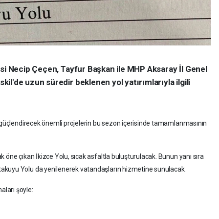
esi Necip Çeçen, Tayfur Başkan ile MHP Aksaray İl Genel
l'de uzun süredir beklenen yol yatırımlarıyla ilgili
ı güçlendirecek önemli projelerin bu sezon içerisinde tamamlanmasının
 öne çıkan İkizce Yolu, sıcak asfaltla buluşturulacak. Bunun yanı sıra
akuyu Yolu da yenilenerek vatandaşların hizmetine sunulacak.
ları şöyle: