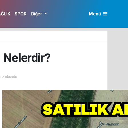
AĞLIK
SPOR
Diğer
Menü
 Nelerdir?
ez okundu.