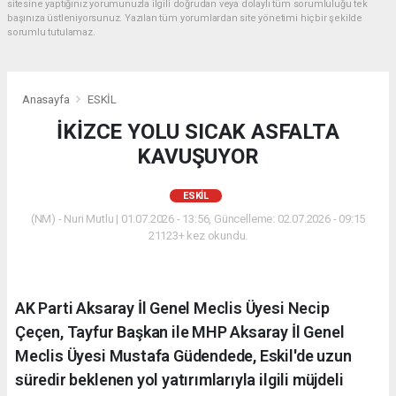
sitesine yaptığınız yorumunuzla ilgili doğrudan veya dolaylı tüm sorumluluğu tek
başınıza üstleniyorsunuz. Yazılan tüm yorumlardan site yönetimi hiçbir şekilde
sorumlu tutulamaz.
Anasayfa
ESKİL
İKİZCE YOLU SICAK ASFALTA
KAVUŞUYOR
ESKİL
(NM) - Nuri Mutlu | 01.07.2026 - 13:56, Güncelleme: 02.07.2026 - 09:15
21123+ kez okundu.
AK Parti Aksaray İl Genel Meclis Üyesi Necip
Çeçen, Tayfur Başkan ile MHP Aksaray İl Genel
Meclis Üyesi Mustafa Güdendede, Eskil'de uzun
süredir beklenen yol yatırımlarıyla ilgili müjdeli