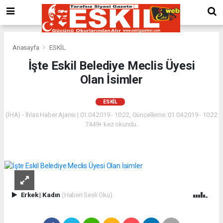
Anasayfa
ESKİL
İşte Eskil Belediye Meclis Üyesi
Olan İsimler
ESKİL
(İHA) - İhlas Haber Ajansı | 01.04.2019 - 10:22, Güncelleme: 01.04.2019 - 10:22
7449+ kez okundu.
Erkek
|
Kadın
(Haberi Sesli Oku)