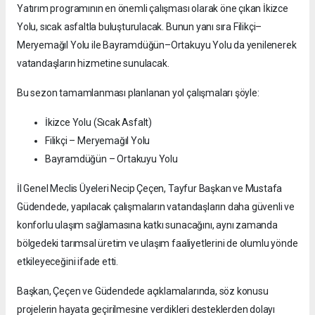
Yatırım programının en önemli çalışması olarak öne çıkan İkizce
Yolu, sıcak asfaltla buluşturulacak. Bunun yanı sıra Filikçi–
Meryemağıl Yolu ile Bayramdüğün–Ortakuyu Yolu da yenilenerek
vatandaşların hizmetine sunulacak.
Bu sezon tamamlanması planlanan yol çalışmaları şöyle:
İkizce Yolu (Sıcak Asfalt)
Filikçi – Meryemağıl Yolu
Bayramdüğün – Ortakuyu Yolu
İl Genel Meclis Üyeleri Necip Çeçen, Tayfur Başkan ve Mustafa
Güdendede, yapılacak çalışmaların vatandaşların daha güvenli ve
konforlu ulaşım sağlamasına katkı sunacağını, aynı zamanda
bölgedeki tarımsal üretim ve ulaşım faaliyetlerini de olumlu yönde
etkileyeceğini ifade etti.
Başkan, Çeçen ve Güdendede açıklamalarında, söz konusu
projelerin hayata geçirilmesine verdikleri desteklerden dolayı