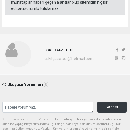
muhataplar haberi geçen ajanslar olup sitemizin hiç bir
editörü sorumlu tutulamaz...
ESKİL GAZETESİ
eskilgazetesi@hotmail.com
Okuyucu Yorumları
(0)
Gönder
Yorum yazarak Topluluk Kuralları’nı kabul etmiş bulunuyor ve eskilgazetesi.com
sitesine yaptığınız yorumunuzla ilgili doğrudan veya dolaylı tüm sorumluluğu tek
başınıza üstleniyorsunuz. Yazılan tüm yorumlardan site yönetimi hiçbir şekilde