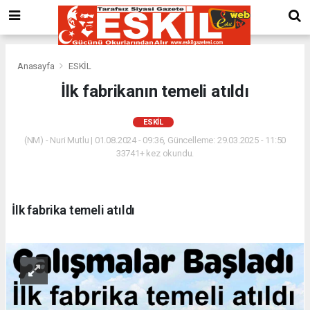
Anasayfa
ESKİL
İlk fabrikanın temeli atıldı
ESKİL
(NM) - Nuri Mutlu | 01.08.2024 - 09:36, Güncelleme: 29.03.2025 - 11:50
33741+ kez okundu.
İlk fabrika temeli atıldı