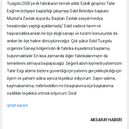
Tuzgölü OSB’ye ilk fabrikanın temeli atıldı. Eskilli girişimci Tahir
Esği’nin bölgeye başlattığı çalışmayı Eskil Belediye başkanı
Mustafa Zavlak duyurdu. Başkan Zavlak sosyal medya
hesabından yaptığı açıklamada,” Eskil sadece tarım ve
hayvancılıkla anılan bir ilçe değil sanayi ve turizm konusunda da
anılan bir ilçe haline dönüştüreceğiz. Çok şükür Eskil Tuzgolu
organize Sanayi bölgemizin ilk fabrika inşaatımız başlamış
bulunmaktadır. En kısa zamanda diğer fabrikalarımızın da
temellerini atmaya başlayacağız. Değerli abim kıymetli yatırımcım
Tahir Esgi abime bizlere güvendiği için yatırımı gerçekleştirdiği için
ilçem ve şahsım adına ayrıca teşekkür ediyorum. Sayın valime,
kaymakamıma, milletvekilleri mi il başkanıma ilçe başkanıma
özellikle teşekkür etmek istiyorum. Dedi
izmit escort
AKSARAY HABERİ