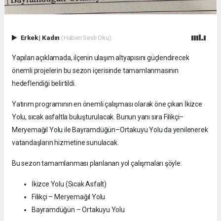
Erkek
|
Kadın
(Haberi Sesli Oku)
Yapılan açıklamada, ilçenin ulaşım altyapısını güçlendirecek
önemli projelerin bu sezon içerisinde tamamlanmasının
hedeflendiği belirtildi.
Yatırım programının en önemli çalışması olarak öne çıkan İkizce
Yolu, sıcak asfaltla buluşturulacak. Bunun yanı sıra Filikçi–
Meryemağıl Yolu ile Bayramdüğün–Ortakuyu Yolu da yenilenerek
vatandaşların hizmetine sunulacak.
Bu sezon tamamlanması planlanan yol çalışmaları şöyle:
İkizce Yolu (Sıcak Asfalt)
Filikçi – Meryemağıl Yolu
Bayramdüğün – Ortakuyu Yolu