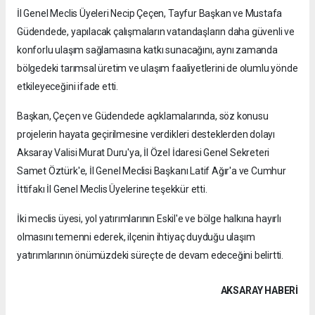
İl Genel Meclis Üyeleri Necip Çeçen, Tayfur Başkan ve Mustafa
Güdendede, yapılacak çalışmaların vatandaşların daha güvenli ve
konforlu ulaşım sağlamasına katkı sunacağını, aynı zamanda
bölgedeki tarımsal üretim ve ulaşım faaliyetlerini de olumlu yönde
etkileyeceğini ifade etti.
Başkan, Çeçen ve Güdendede açıklamalarında, söz konusu
projelerin hayata geçirilmesine verdikleri desteklerden dolayı
Aksaray Valisi Murat Duru'ya, İl Özel İdaresi Genel Sekreteri
Samet Öztürk'e, İl Genel Meclisi Başkanı Latif Ağır'a ve Cumhur
İttifakı İl Genel Meclis Üyelerine teşekkür etti.
İki meclis üyesi, yol yatırımlarının Eskil'e ve bölge halkına hayırlı
olmasını temenni ederek, ilçenin ihtiyaç duyduğu ulaşım
yatırımlarının önümüzdeki süreçte de devam edeceğini belirtti.
AKSARAY HABERİ