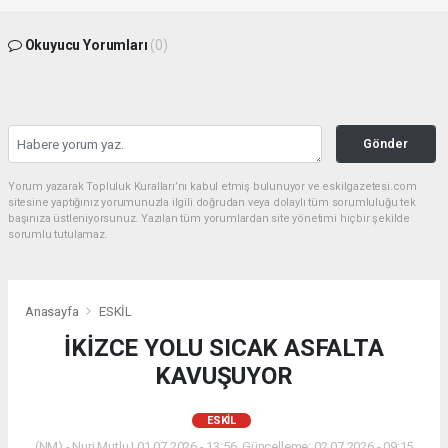
Okuyucu Yorumları
(0)
Gönder
Yorum yazarak Topluluk Kuralları’nı kabul etmiş bulunuyor ve eskilgazetesi.com
sitesine yaptığınız yorumunuzla ilgili doğrudan veya dolaylı tüm sorumluluğu tek
başınıza üstleniyorsunuz. Yazılan tüm yorumlardan site yönetimi hiçbir şekilde
sorumlu tutulamaz.
Anasayfa
ESKİL
İKİZCE YOLU SICAK ASFALTA
KAVUŞUYOR
ESKİL
(NM) - Nuri Mutlu | 01.07.2026 - 13:56, Güncelleme: 02.07.2026 - 09:15