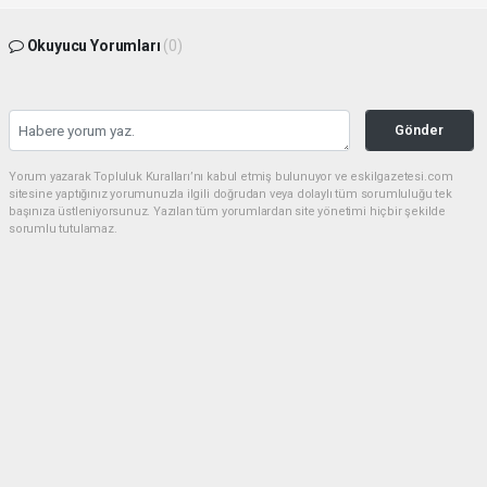
Okuyucu Yorumları
(0)
Gönder
Yorum yazarak Topluluk Kuralları’nı kabul etmiş bulunuyor ve eskilgazetesi.com
sitesine yaptığınız yorumunuzla ilgili doğrudan veya dolaylı tüm sorumluluğu tek
başınıza üstleniyorsunuz. Yazılan tüm yorumlardan site yönetimi hiçbir şekilde
sorumlu tutulamaz.
Anasayfa
ESKİL
Eski Başkan Adayından Eskil
Belediyesi'ne Sert Eleştiriler
ESKİL
(NM) - Nuri Mutlu | 20.07.2026 - 18:41, Güncelleme: 20.07.2026 - 20:11
16936 kez okundu.