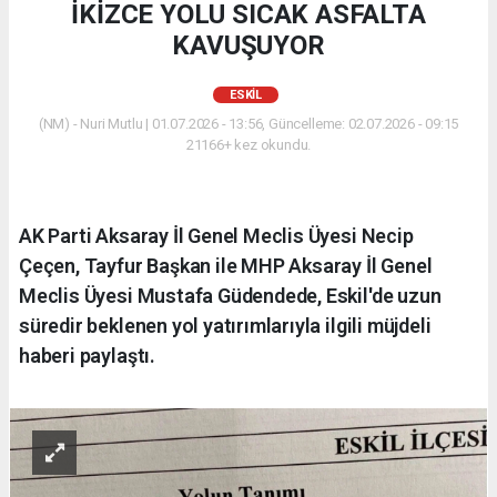
İKİZCE YOLU SICAK ASFALTA
KAVUŞUYOR
ESKİL
(NM) - Nuri Mutlu | 01.07.2026 - 13:56, Güncelleme: 02.07.2026 - 09:15
21166+ kez okundu.
AK Parti Aksaray İl Genel Meclis Üyesi Necip
Çeçen, Tayfur Başkan ile MHP Aksaray İl Genel
Meclis Üyesi Mustafa Güdendede, Eskil'de uzun
süredir beklenen yol yatırımlarıyla ilgili müjdeli
haberi paylaştı.