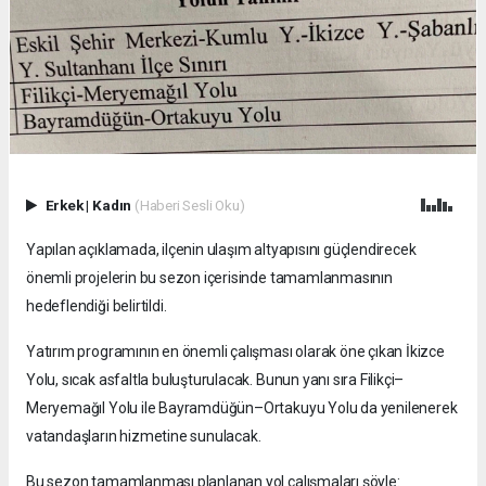
Erkek
|
Kadın
(Haberi Sesli Oku)
Yapılan açıklamada, ilçenin ulaşım altyapısını güçlendirecek
önemli projelerin bu sezon içerisinde tamamlanmasının
hedeflendiği belirtildi.
Yatırım programının en önemli çalışması olarak öne çıkan İkizce
Yolu, sıcak asfaltla buluşturulacak. Bunun yanı sıra Filikçi–
Meryemağıl Yolu ile Bayramdüğün–Ortakuyu Yolu da yenilenerek
vatandaşların hizmetine sunulacak.
Bu sezon tamamlanması planlanan yol çalışmaları şöyle: