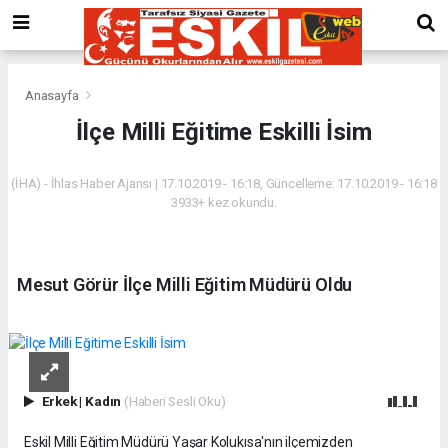
Anasayfa
İlçe Milli Eğitime Eskilli İsim
(İHA) - İhlas Haber Ajansı | 17.10.2019 - 16:18, Güncelleme: 17.10.2019 - 16:18
3933+ kez okundu.
Mesut Görür İlçe Milli Eğitim Müdürü Oldu
Erkek
|
Kadın
(Haberi Sesli Oku)
Eskil Milli Eğitim Müdürü Yaşar Kolukısa'nın ilçemizden