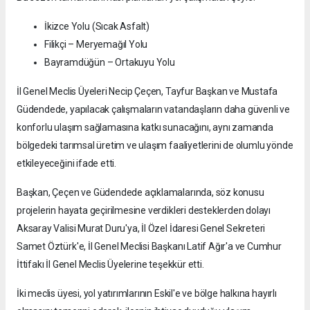
İkizce Yolu (Sıcak Asfalt)
Filikçi – Meryemağıl Yolu
Bayramdüğün – Ortakuyu Yolu
İl Genel Meclis Üyeleri Necip Çeçen, Tayfur Başkan ve Mustafa
Güdendede, yapılacak çalışmaların vatandaşların daha güvenli ve
konforlu ulaşım sağlamasına katkı sunacağını, aynı zamanda
bölgedeki tarımsal üretim ve ulaşım faaliyetlerini de olumlu yönde
etkileyeceğini ifade etti.
Başkan, Çeçen ve Güdendede açıklamalarında, söz konusu
projelerin hayata geçirilmesine verdikleri desteklerden dolayı
Aksaray Valisi Murat Duru'ya, İl Özel İdaresi Genel Sekreteri
Samet Öztürk'e, İl Genel Meclisi Başkanı Latif Ağır'a ve Cumhur
İttifakı İl Genel Meclis Üyelerine teşekkür etti.
İki meclis üyesi, yol yatırımlarının Eskil'e ve bölge halkına hayırlı