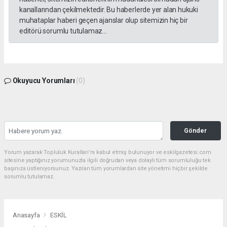
kanallarından çekilmektedir. Bu haberlerde yer alan hukuki
muhataplar haberi geçen ajanslar olup sitemizin hiç bir
editörü sorumlu tutulamaz...
Okuyucu Yorumları
(0)
Gönder
Yorum yazarak Topluluk Kuralları’nı kabul etmiş bulunuyor ve eskilgazetesi.com
sitesine yaptığınız yorumunuzla ilgili doğrudan veya dolaylı tüm sorumluluğu tek
başınıza üstleniyorsunuz. Yazılan tüm yorumlardan site yönetimi hiçbir şekilde
sorumlu tutulamaz.
Anasayfa
ESKİL