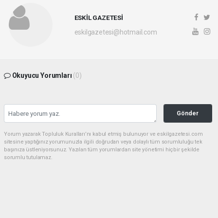
ESKİL GAZETESİ
eskilgazetesi@hotmail.com
Okuyucu Yorumları
(0)
Gönder
Yorum yazarak Topluluk Kuralları’nı kabul etmiş bulunuyor ve eskilgazetesi.com
sitesine yaptığınız yorumunuzla ilgili doğrudan veya dolaylı tüm sorumluluğu tek
başınıza üstleniyorsunuz. Yazılan tüm yorumlardan site yönetimi hiçbir şekilde
sorumlu tutulamaz.
haber paketi
haber scripti
haber yazılımı