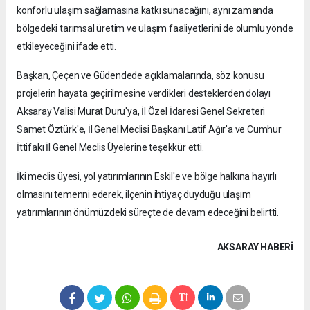
konforlu ulaşım sağlamasına katkı sunacağını, aynı zamanda
bölgedeki tarımsal üretim ve ulaşım faaliyetlerini de olumlu yönde
etkileyeceğini ifade etti.
Başkan, Çeçen ve Güdendede açıklamalarında, söz konusu
projelerin hayata geçirilmesine verdikleri desteklerden dolayı
Aksaray Valisi Murat Duru'ya, İl Özel İdaresi Genel Sekreteri
Samet Öztürk'e, İl Genel Meclisi Başkanı Latif Ağır'a ve Cumhur
İttifakı İl Genel Meclis Üyelerine teşekkür etti.
İki meclis üyesi, yol yatırımlarının Eskil'e ve bölge halkına hayırlı
olmasını temenni ederek, ilçenin ihtiyaç duyduğu ulaşım
yatırımlarının önümüzdeki süreçte de devam edeceğini belirtti.
AKSARAY HABERİ