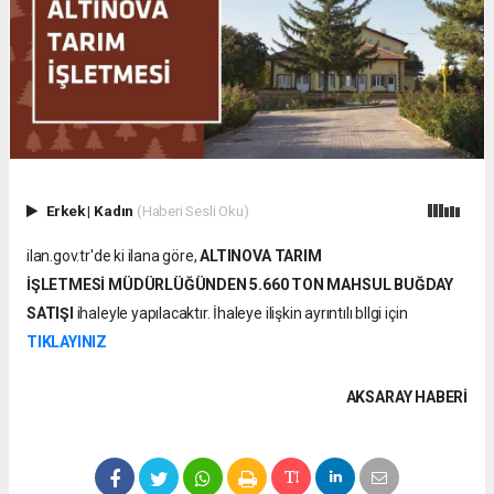
Erkek
|
Kadın
(Haberi Sesli Oku)
ilan.gov.tr'de ki ilana göre,
ALTINOVA TARIM
İŞLETMESİ
MÜDÜRLÜĞÜNDEN
5.660 TON MAHSUL BUĞDAY
SATIŞI
ihaleyle yapılacaktır. İhaleye ilişkin ayrıntılı bllgi için
TIKLAYINIZ
AKSARAY HABERİ