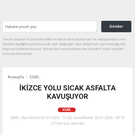
Gönder
Yorum yazarak Topluluk Kuralları’nı kabul etmiş bulunuyor ve eskilgazetesi.com
sitesine yaptığınız yorumunuzla ilgili doğrudan veya dolaylı tüm sorumluluğu tek
başınıza üstleniyorsunuz. Yazılan tüm yorumlardan site yönetimi hiçbir şekilde
sorumlu tutulamaz.
Anasayfa
ESKİL
İKİZCE YOLU SICAK ASFALTA
KAVUŞUYOR
ESKİL
(NM) - Nuri Mutlu | 01.07.2026 - 13:56, Güncelleme: 02.07.2026 - 09:15
21156+ kez okundu.