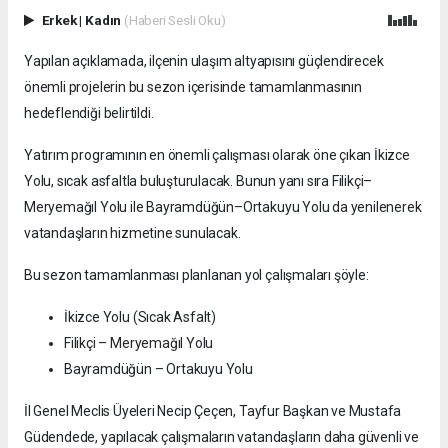
Erkek
|
Kadın
(Haberi Sesli Oku)
Yapılan açıklamada, ilçenin ulaşım altyapısını güçlendirecek
önemli projelerin bu sezon içerisinde tamamlanmasının
hedeflendiği belirtildi.
Yatırım programının en önemli çalışması olarak öne çıkan İkizce
Yolu, sıcak asfaltla buluşturulacak. Bunun yanı sıra Filikçi–
Meryemağıl Yolu ile Bayramdüğün–Ortakuyu Yolu da yenilenerek
vatandaşların hizmetine sunulacak.
Bu sezon tamamlanması planlanan yol çalışmaları şöyle:
İkizce Yolu (Sıcak Asfalt)
Filikçi – Meryemağıl Yolu
Bayramdüğün – Ortakuyu Yolu
İl Genel Meclis Üyeleri Necip Çeçen, Tayfur Başkan ve Mustafa
Güdendede, yapılacak çalışmaların vatandaşların daha güvenli ve