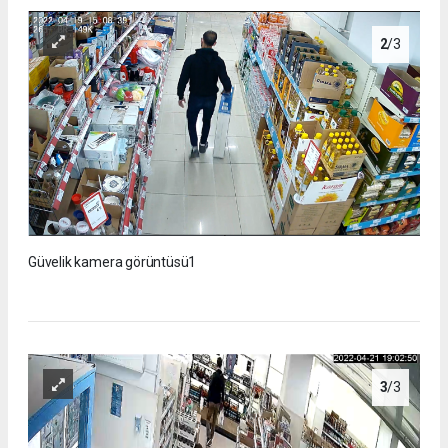
2
/3
Güvelik kamera görüntüsü1
3
/3