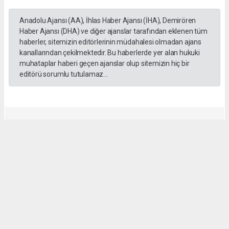
Anadolu Ajansı (AA), İhlas Haber Ajansı (İHA), Demirören
Haber Ajansı (DHA) ve diğer ajanslar tarafından eklenen tüm
haberler, sitemizin editörlerinin müdahalesi olmadan ajans
kanallarından çekilmektedir. Bu haberlerde yer alan hukuki
muhataplar haberi geçen ajanslar olup sitemizin hiç bir
editörü sorumlu tutulamaz...
ESKİL GAZETESİ
eskilgazetesi@hotmail.com
Okuyucu Yorumları
(0)