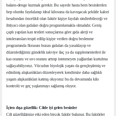
balans-denge kurmak gerekir. Bu sayede hasta hem besinlerden
hep olumlu faydalanıp ideal kilosuna da kavuşacak ş
ek
ilde kalori
hesabından öncelikli olan faktör kişiye faydalı sindirebileceği ve
ihtiyacı olan gıdaları doğru programlamakla olmalıdır. Geniş
çaplı yapılan kan testleri sonuçlarına göre gıda alerji ve
intoleransları tespit edilip kişiye verilen doğru beslenme
programında florasını bozan gıdaları da yasaklayıp ve
düzenlediğimiz gündelik takviye ilaç ya da supplementerleri ile
kas oranını ve sıvı oranını artırıp istenmeyen yağlardan kurtulma
sağlayabiliyoruz. Vücudun biyolojik yaşını da gençleştirmiş ve
edinilmiş alışkanlıkları düzenleyerek kendimize daha sağlıklı
yaşam alışkanlıkları katmış oluyoruz bu da devamında kilo
kontrolü ve geç yaşlanmayı sağlamış oluyor.
İçten dışa güzellik: Cilde iyi gelen besinler
Cilt güzelliğimize etki eden birçok faktör bulunur. Bu faktörler