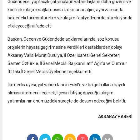
Güdendede, yapılacak çalışmaların vatandaşların daha güvenli ve
konforlu ulaşım sağlamasına katkı sunacağını, aynı zamanda
bölgedeki tarımsal üretim ve ulaşım faaliyetlerini de olumlu yönde
etkileyeceğini ifade etti.
Başkan, Çeçen ve Güdendede açıklamalarında, söz konusu
projelerin hayata geçirilmesine verdikleri desteklerden dolayı
Aksaray Valisi Murat Duru'ya, İl Özel İdaresi Genel Sekreteri
Samet Öztürk'e, İl Genel Meclisi Başkanı Latif Ağır'a ve Cumhur
İttifakı İl Genel Meclis Üyelerine teşekkür etti.
İki meclis üyesi, yol yatırımlarının Eskil'e ve bölge halkına hayırlı
olmasını temenni ederek, ilçenin ihtiyaç duyduğu ulaşım
yatırımlarının önümüzdeki süreçte de devam edeceğini belirtti.
AKSARAY HABERİ