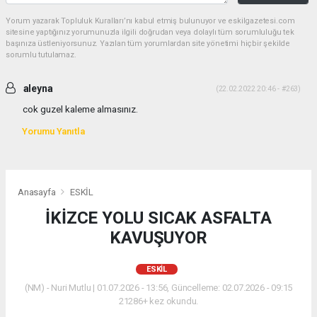
Yorum yazarak Topluluk Kuralları’nı kabul etmiş bulunuyor ve eskilgazetesi.com
sitesine yaptığınız yorumunuzla ilgili doğrudan veya dolaylı tüm sorumluluğu tek
başınıza üstleniyorsunuz. Yazılan tüm yorumlardan site yönetimi hiçbir şekilde
sorumlu tutulamaz.
aleyna
(22.02.2022 20:46 - #263)
cok guzel kaleme almasınız.
Yorumu Yanıtla
Anasayfa
ESKİL
İKİZCE YOLU SICAK ASFALTA
KAVUŞUYOR
ESKİL
(NM) - Nuri Mutlu | 01.07.2026 - 13:56, Güncelleme: 02.07.2026 - 09:15
21286+ kez okundu.