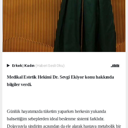
Erkek
|
Kadın
(Haberi Sesli Oku)
Medikal Estetik Hekimi Dr.
Sevgi
Ek
iyor
konu hakkında
bilgiler verdi.
Günlük hayatımızda tüketim yaparken herkesin yukarıda
bahsettiğim sebeplerden ideal beslenme sistemi farklıdır.
Dolayısıyla sindirim açısından da ele alarak hastaya metabolik bir