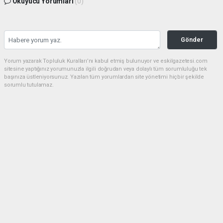
Okuyucu Yorumları
(0)
Gönder
Yorum yazarak Topluluk Kuralları’nı kabul etmiş bulunuyor ve eskilgazetesi.com
sitesine yaptığınız yorumunuzla ilgili doğrudan veya dolaylı tüm sorumluluğu tek
başınıza üstleniyorsunuz. Yazılan tüm yorumlardan site yönetimi hiçbir şekilde
sorumlu tutulamaz.
Anasayfa
ESKİL
Eski Başkan Adayından Eskil
Belediyesi'ne Sert Eleştiriler
ESKİL
(NM) - Nuri Mutlu | 20.07.2026 - 18:41, Güncelleme: 20.07.2026 - 20:11
18483 kez okundu.