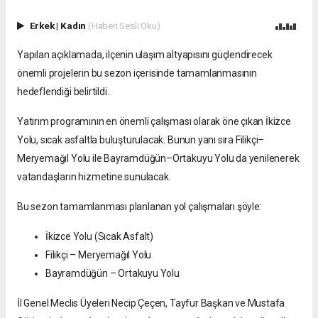
Erkek
|
Kadın
(Haberi Sesli Oku)
Yapılan açıklamada, ilçenin ulaşım altyapısını güçlendirecek
önemli projelerin bu sezon içerisinde tamamlanmasının
hedeflendiği belirtildi.
Yatırım programının en önemli çalışması olarak öne çıkan İkizce
Yolu, sıcak asfaltla buluşturulacak. Bunun yanı sıra Filikçi–
Meryemağıl Yolu ile Bayramdüğün–Ortakuyu Yolu da yenilenerek
vatandaşların hizmetine sunulacak.
Bu sezon tamamlanması planlanan yol çalışmaları şöyle:
İkizce Yolu (Sıcak Asfalt)
Filikçi – Meryemağıl Yolu
Bayramdüğün – Ortakuyu Yolu
İl Genel Meclis Üyeleri Necip Çeçen, Tayfur Başkan ve Mustafa