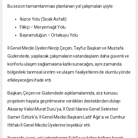
Bu sezon tamamlanması planlanan yol çalışmaları şöyle:
İkizce Yolu (Sıcak Asfalt)
Filikçi – Meryemağıl Yolu
Bayramdüğün – Ortakuyu Yolu
İl Genel Meclis Üyeleri Necip Çeçen, Tayfur Başkan ve Mustafa
Güdendede, yapılacak çalışmaların vatandaşların daha güvenli ve
konforlu ulaşım sağlamasına katkı sunacağını, aynı zamanda
bölgedeki tarımsal üretim ve ulaşım faaliyetlerini de olumlu yönde
etkileyeceğini ifade etti.
Başkan, Çeçen ve Güdendede açıklamalarında, söz konusu
projelerin hayata geçirilmesine verdikleri desteklerden dolayı
Aksaray Valisi Murat Duru'ya, İl Özel İdaresi Genel Sekreteri
Samet Öztürk'e, İl Genel Meclisi Başkanı Latif Ağır'a ve Cumhur
İttifakı İl Genel Meclis Üyelerine teşekkür etti.