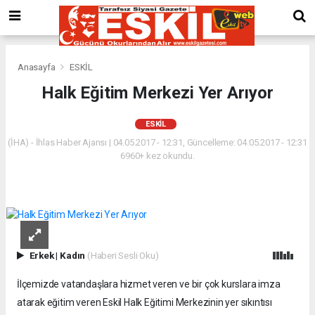
Anasayfa
ESKİL
Halk Eğitim Merkezi Yer Arıyor
ESKİL
(İHA) - İhlas Haber Ajansı | 04.05.2017 - 12:31, Güncelleme: 04.05.2017 - 12:31
6960+ kez okundu.
Erkek
|
Kadın
(Haberi Sesli Oku)
İlçemizde vatandaşlara hizmet veren ve bir çok kurslara imza
atarak eğitim veren Eskil Halk Eğitimi Merkezinin yer sıkıntısı