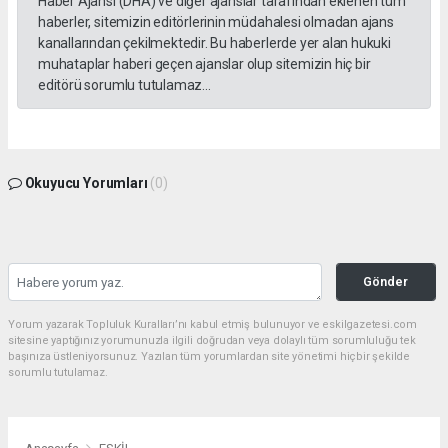
Haber Ajansı (DHA) ve diğer ajanslar tarafından eklenen tüm
haberler, sitemizin editörlerinin müdahalesi olmadan ajans
kanallarından çekilmektedir. Bu haberlerde yer alan hukuki
muhataplar haberi geçen ajanslar olup sitemizin hiç bir
editörü sorumlu tutulamaz...
Okuyucu Yorumları
(0)
Gönder
Yorum yazarak Topluluk Kuralları’nı kabul etmiş bulunuyor ve eskilgazetesi.com
sitesine yaptığınız yorumunuzla ilgili doğrudan veya dolaylı tüm sorumluluğu tek
başınıza üstleniyorsunuz. Yazılan tüm yorumlardan site yönetimi hiçbir şekilde
sorumlu tutulamaz.