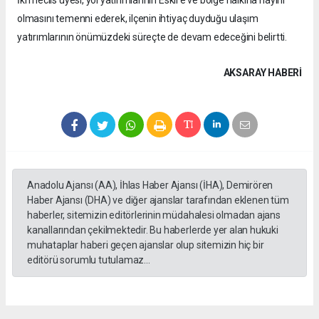
İki meclis üyesi, yol yatırımlarının Eskil'e ve bölge halkına hayırlı
olmasını temenni ederek, ilçenin ihtiyaç duyduğu ulaşım
yatırımlarının önümüzdeki süreçte de devam edeceğini belirtti.
AKSARAY HABERİ
Anadolu Ajansı (AA), İhlas Haber Ajansı (İHA), Demirören
Haber Ajansı (DHA) ve diğer ajanslar tarafından eklenen tüm
haberler, sitemizin editörlerinin müdahalesi olmadan ajans
kanallarından çekilmektedir. Bu haberlerde yer alan hukuki
muhataplar haberi geçen ajanslar olup sitemizin hiç bir
editörü sorumlu tutulamaz...