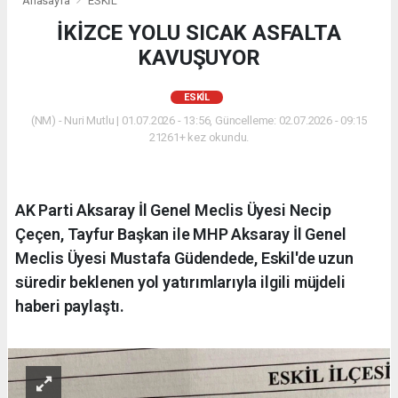
Anasayfa
ESKİL
İKİZCE YOLU SICAK ASFALTA
KAVUŞUYOR
ESKİL
(NM) - Nuri Mutlu | 01.07.2026 - 13:56, Güncelleme: 02.07.2026 - 09:15
21261+ kez okundu.
AK Parti Aksaray İl Genel Meclis Üyesi Necip
Çeçen, Tayfur Başkan ile MHP Aksaray İl Genel
Meclis Üyesi Mustafa Güdendede, Eskil'de uzun
süredir beklenen yol yatırımlarıyla ilgili müjdeli
haberi paylaştı.