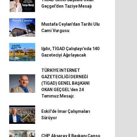
Geçgel’den Taziye Mesajı
Mustafa Ceylan'dan Tarihi Ulu
Cami Vurgusu
Iğdır, TİGAD Çalıştayı’nda 140
Gazeteciyi Ağırlayacak
TÜRKİYE İNTERNET
GAZETECİLİĞİ DERNEĞİ
(TİGAD) GENEL BAŞKANI
OKAN GEÇGEL'den 24
Temmuz Mesajı:
Eskil'de İmar Çalışmaları
Sürüyor
CHP Aksaray İl Başkanı Cansu