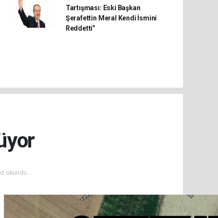
Tartışması: Eski Başkan
Şerafettin Meral Kendi İsmini
Reddetti”
üyor
ez okundu.