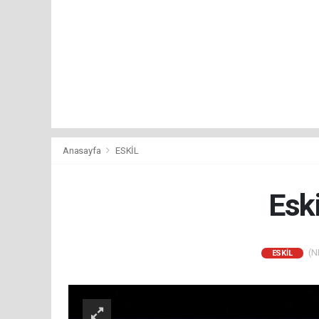
Anasayfa
ESKİL
Esk
(NM
ESKİL