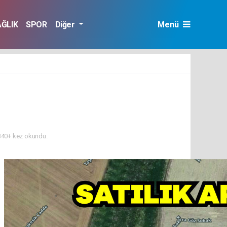
AĞLIK
SPOR
Diğer
Menü
40+ kez okundu.