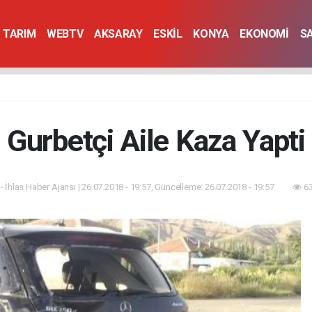
TARIM
WEBTV
AKSARAY
ESKİL
KONYA
EKONOMİ
S
Gurbetçi Aile Kaza Yapti
- İhlas Haber Ajansı | 26.07.2018 - 19:57, Güncelleme: 26.07.2018 - 19:57
63