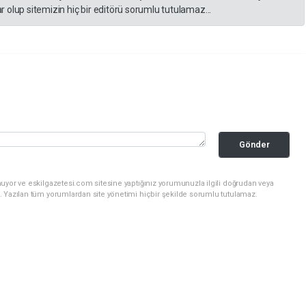
 olup sitemizin hiç bir editörü sorumlu tutulamaz...
Gönder
uyor ve eskilgazetesi.com sitesine yaptığınız yorumunuzla ilgili doğrudan veya
. Yazılan tüm yorumlardan site yönetimi hiçbir şekilde sorumlu tutulamaz.