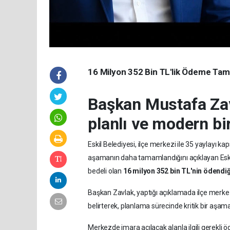
16 Milyon 352 Bin TL'lik Ödeme Ta
Başkan Mustafa Zavl
planlı ve modern bi
Eskil Belediyesi, ilçe merkezi ile 35 yaylayı 
aşamanın daha tamamlandığını açıklayan Eski
bedeli olan
16 milyon 352 bin TL'nin ödendiğ
Başkan Zavlak, yaptığı açıklamada ilçe merkez
belirterek, planlama sürecinde kritik bir aşaman
Merkezde imara açılacak alanla ilgili gerekl