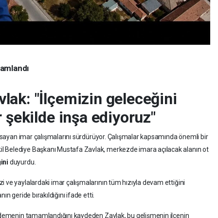
mamlandı
ak: "İlçemizin geleceğini
r şekilde inşa ediyoruz"
kapsayan imar çalışmalarını sürdürüyor. Çalışmalar kapsamında önemli bir
l Belediye Başkanı Mustafa Zavlak, merkezde imara açılacak alanın ot
ini
duyurdu.
i ve yaylalardaki imar çalışmalarının tüm hızıyla devam ettiğini
ın geride bırakıldığını ifade etti.
i ödemenin tamamlandığını kaydeden Zavlak, bu gelişmenin ilçenin