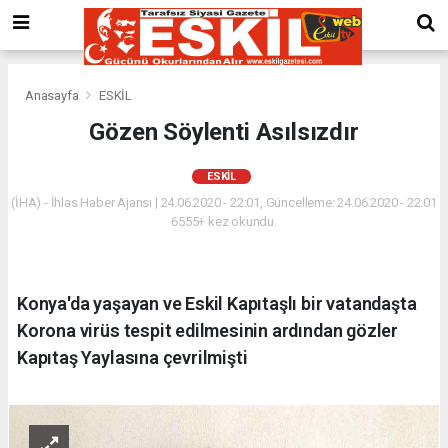
Anasayfa
ESKİL
Gözen Söylenti Asılsızdır
ESKİL
(İHA) - İhlas Haber Ajansı | 24.06.2020 - 22:01, Güncelleme: 24.06.2020 - 22:01
6555+ kez okundu.
Konya'da yaşayan ve Eskil Kapıtaşlı bir vatandaşta
Korona virüs tespit edilmesinin ardından gözler
Kapıtaş Yaylasına çevrilmişti