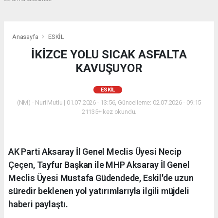
Anasayfa
ESKİL
İKİZCE YOLU SICAK ASFALTA
KAVUŞUYOR
ESKİL
(NM) - Nuri Mutlu | 01.07.2026 - 13:56, Güncelleme: 02.07.2026 - 09:15
21135+ kez okundu.
AK Parti Aksaray İl Genel Meclis Üyesi Necip
Çeçen, Tayfur Başkan ile MHP Aksaray İl Genel
Meclis Üyesi Mustafa Güdendede, Eskil'de uzun
süredir beklenen yol yatırımlarıyla ilgili müjdeli
haberi paylaştı.