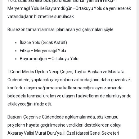
Yolu, sıcak asfaltla buluşturulacak. Bunun yanı sıra Filikçi–
Meryemağıl Yolu ile Bayramdüğün–Ortakuyu Yolu da yenilenerek
vatandaşların hizmetine sunulacak.
Bu sezon tamamlanması planlanan yol çalışmaları şöyle:
İkizce Yolu (Sıcak Asfalt)
Filikçi – Meryemağıl Yolu
Bayramdüğün – Ortakuyu Yolu
İl Genel Meclis Üyeleri Necip Çeçen, Tayfur Başkan ve Mustafa
Güdendede, yapılacak çalışmaların vatandaşların daha güvenli ve
konforlu ulaşım sağlamasına katkı sunacağını, aynı zamanda
bölgedeki tarımsal üretim ve ulaşım faaliyetlerini de olumlu yönde
etkileyeceğini ifade etti.
Başkan, Çeçen ve Güdendede açıklamalarında, söz konusu
projelerin hayata geçirilmesine verdikleri desteklerden dolayı
Aksaray Valisi Murat Duru'ya, İl Özel İdaresi Genel Sekreteri