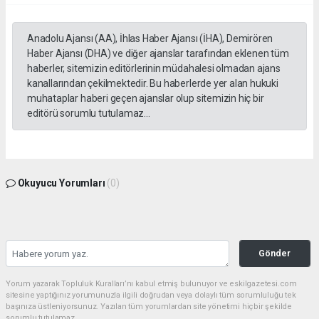
Anadolu Ajansı (AA), İhlas Haber Ajansı (İHA), Demirören
Haber Ajansı (DHA) ve diğer ajanslar tarafından eklenen tüm
haberler, sitemizin editörlerinin müdahalesi olmadan ajans
kanallarından çekilmektedir. Bu haberlerde yer alan hukuki
muhataplar haberi geçen ajanslar olup sitemizin hiç bir
editörü sorumlu tutulamaz...
Okuyucu Yorumları
(0)
Gönder
Yorum yazarak Topluluk Kuralları’nı kabul etmiş bulunuyor ve eskilgazetesi.com
sitesine yaptığınız yorumunuzla ilgili doğrudan veya dolaylı tüm sorumluluğu tek
başınıza üstleniyorsunuz. Yazılan tüm yorumlardan site yönetimi hiçbir şekilde
sorumlu tutulamaz.